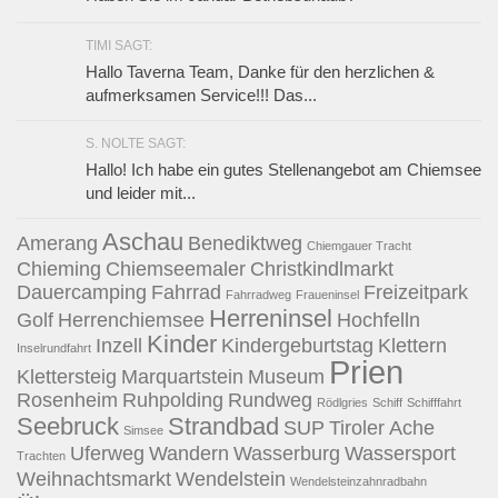
TIMI SAGT:
Hallo Taverna Team, Danke für den herzlichen &
aufmerksamen Service!!! Das...
S. NOLTE SAGT:
Hallo! Ich habe ein gutes Stellenangebot am Chiemsee
und leider mit...
Aschau
Amerang
Benediktweg
Chiemgauer Tracht
Chieming
Chiemseemaler
Christkindlmarkt
Dauercamping
Fahrrad
Freizeitpark
Fahrradweg
Fraueninsel
Herreninsel
Golf
Herrenchiemsee
Hochfelln
Kinder
Inzell
Kindergeburtstag
Klettern
Inselrundfahrt
Prien
Klettersteig
Marquartstein
Museum
Rosenheim
Ruhpolding
Rundweg
Rödlgries
Schiff
Schifffahrt
Seebruck
Strandbad
SUP
Tiroler Ache
Simsee
Uferweg
Wandern
Wasserburg
Wassersport
Trachten
Weihnachtsmarkt
Wendelstein
Wendelsteinzahnradbahn