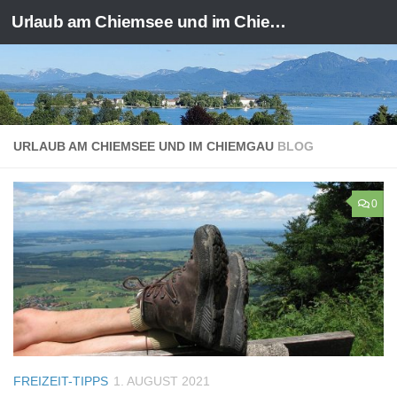
Urlaub am Chiemsee und im Chiemgau
Zum Inhalt springen
URLAUB AM CHIEMSEE UND IM CHIEMGAU
BLOG
0
FREIZEIT-TIPPS
1. AUGUST 2021