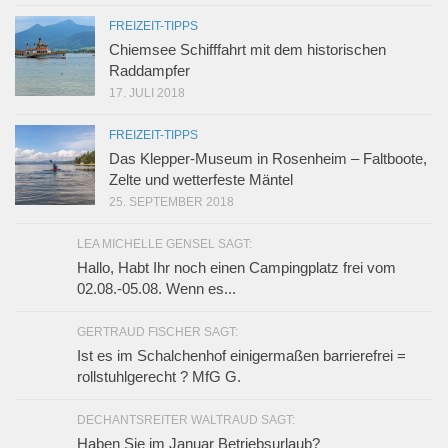
FREIZEIT-TIPPS
Chiemsee Schifffahrt mit dem historischen
Raddampfer
17. JULI 2018
FREIZEIT-TIPPS
Das Klepper-Museum in Rosenheim – Faltboote,
Zelte und wetterfeste Mäntel
25. SEPTEMBER 2018
LEA MICHELLE GENSEL SAGT:
Hallo, Habt Ihr noch einen Campingplatz frei vom
02.08.-05.08. Wenn es...
GERTRAUD FISCHER SAGT:
Ist es im Schalchenhof einigermaßen barrierefrei =
rollstuhlgerecht ? MfG G.
DECHANTSREITER WALTRAUD SAGT:
Haben Sie im Januar Betriebsurlaub?