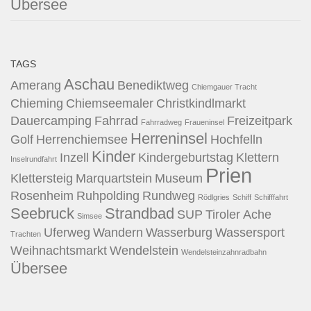
Übersee
TAGS
Aschau
Amerang
Benediktweg
Chiemgauer Tracht
Chieming
Chiemseemaler
Christkindlmarkt
Dauercamping
Fahrrad
Freizeitpark
Fahrradweg
Fraueninsel
Herreninsel
Golf
Herrenchiemsee
Hochfelln
Kinder
Inzell
Kindergeburtstag
Klettern
Inselrundfahrt
Prien
Klettersteig
Marquartstein
Museum
Rosenheim
Ruhpolding
Rundweg
Rödlgries
Schiff
Schifffahrt
Seebruck
Strandbad
SUP
Tiroler Ache
Simsee
Uferweg
Wandern
Wasserburg
Wassersport
Trachten
Weihnachtsmarkt
Wendelstein
Wendelsteinzahnradbahn
Übersee