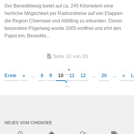
Der Benediktweg bietet auf ca. 245 Kilometern eine
herrliche Möglichkeit per Radrundreise auf vier Etappen
die Region Chiemsee und Altötting zu erkunden. Dieser
besondere Pilgerweg wurde 2005 eröffnet und ehrt den
Papst em. Benedikt...
Seite 10 von 20
«
Erste
«
...
8
9
10
11
12
...
20
...
»
L
»
NEUES VOM CHIEMSEE