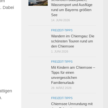
Vom
Wassersport und Ausflüge
. Dabei
rund um Bayerns größten
See
14. JUNI 2026
FREIZEIT-TIPPS
Wandern im Chiemgau: Die
schönsten Touren rund um
den Chiemsee
1. JUNI 2026
FREIZEIT-TIPPS
Mit Kindern am Chiemsee –
Tipps für einen
unvergesslichen
Familienurlaub
28. MÄRZ 2026
attigen
n.
FREIZEIT-TIPPS
Chiemsee Umrundung mit