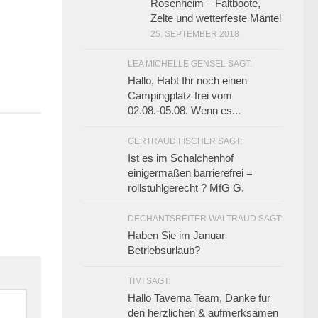
Rosenheim – Faltboote,
Zelte und wetterfeste Mäntel
25. SEPTEMBER 2018
LEA MICHELLE GENSEL SAGT:
Hallo, Habt Ihr noch einen
Campingplatz frei vom
02.08.-05.08. Wenn es...
GERTRAUD FISCHER SAGT:
Ist es im Schalchenhof
einigermaßen barrierefrei =
rollstuhlgerecht ? MfG G.
DECHANTSREITER WALTRAUD SAGT:
Haben Sie im Januar
Betriebsurlaub?
TIMI SAGT:
Hallo Taverna Team, Danke für
den herzlichen & aufmerksamen