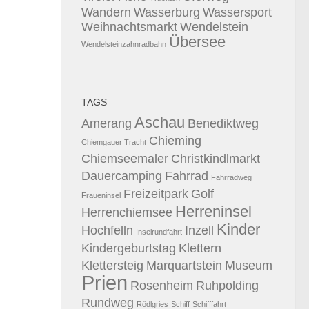
Wandern
Wasserburg
Wassersport
Weihnachtsmarkt
Wendelstein
Übersee
Wendelsteinzahnradbahn
TAGS
Aschau
Amerang
Benediktweg
Chieming
Chiemgauer Tracht
Chiemseemaler
Christkindlmarkt
Dauercamping
Fahrrad
Fahrradweg
Freizeitpark
Golf
Fraueninsel
Herreninsel
Herrenchiemsee
Kinder
Hochfelln
Inzell
Inselrundfahrt
Kindergeburtstag
Klettern
Klettersteig
Marquartstein
Museum
Prien
Rosenheim
Ruhpolding
Rundweg
Rödlgries
Schiff
Schifffahrt