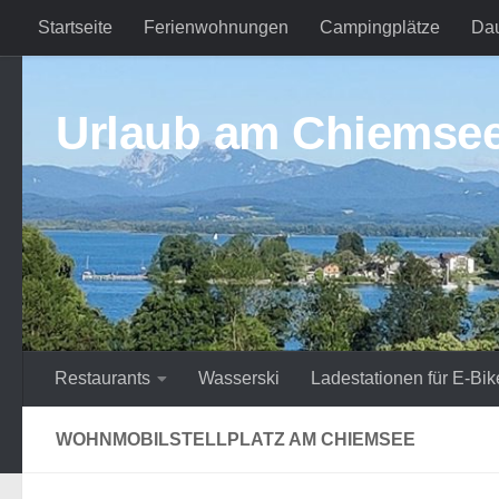
Startseite
Ferienwohnungen
Campingplätze
Da
Zum Inhalt springen
Urlaub am Chiemse
Restaurants
Wasserski
Ladestationen für E-Bik
WOHNMOBILSTELLPLATZ AM CHIEMSEE