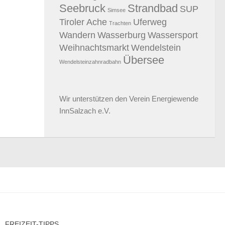
Seebruck
Strandbad
SUP
Simsee
Tiroler Ache
Uferweg
Trachten
Wandern
Wasserburg
Wassersport
Weihnachtsmarkt
Wendelstein
Übersee
Wendelsteinzahnradbahn
Wir unterstützen den
Verein Energiewende
InnSalzach e.V.
FREIZEIT-TIPPS