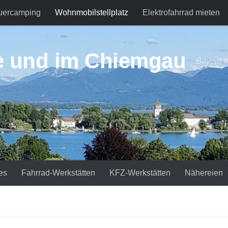
uercamping
Wohnmobilstellplatz
Elektrofahrrad mieten
e und im Chiemgau
Bayern v
es
Fahrrad-Werkstätten
KFZ-Werkstätten
Nähereien