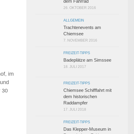
dem Fahrrad
26. OKTOBER 2016
ALLGEMEIN
Trachtenevents am
Chiemsee
7. NOVEMBER 2016
FREIZEIT-TIPPS
Badeplätze am Simssee
18. JULI 2017
of, im
 und
FREIZEIT-TIPPS
r 30
Chiemsee Schifffahrt mit
dem historischen
Raddampfer
17. JULI 2018
FREIZEIT-TIPPS
Das Klepper-Museum in