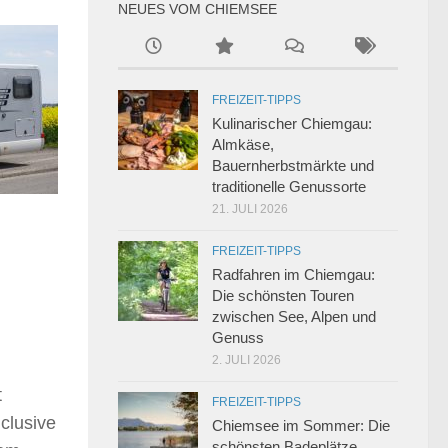
NEUES VOM CHIEMSEE
FREIZEIT-TIPPS
Kulinarischer Chiemgau:
Almkäse,
Bauernherbstmärkte und
traditionelle Genussorte
21. JULI 2026
FREIZEIT-TIPPS
Radfahren im Chiemgau:
Die schönsten Touren
zwischen See, Alpen und
Genuss
2. JULI 2026
t
FREIZEIT-TIPPS
clusive
Chiemsee im Sommer: Die
schönsten Badeplätze,