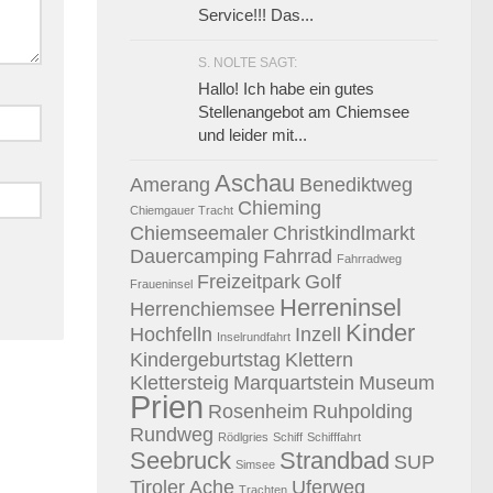
Service!!! Das...
S. NOLTE SAGT:
Hallo! Ich habe ein gutes
Stellenangebot am Chiemsee
und leider mit...
Aschau
Amerang
Benediktweg
Chieming
Chiemgauer Tracht
Chiemseemaler
Christkindlmarkt
Dauercamping
Fahrrad
Fahrradweg
Freizeitpark
Golf
Fraueninsel
Herreninsel
Herrenchiemsee
Kinder
Hochfelln
Inzell
Inselrundfahrt
Kindergeburtstag
Klettern
Klettersteig
Marquartstein
Museum
Prien
Rosenheim
Ruhpolding
Rundweg
Rödlgries
Schiff
Schifffahrt
Seebruck
Strandbad
SUP
Simsee
Tiroler Ache
Uferweg
Trachten