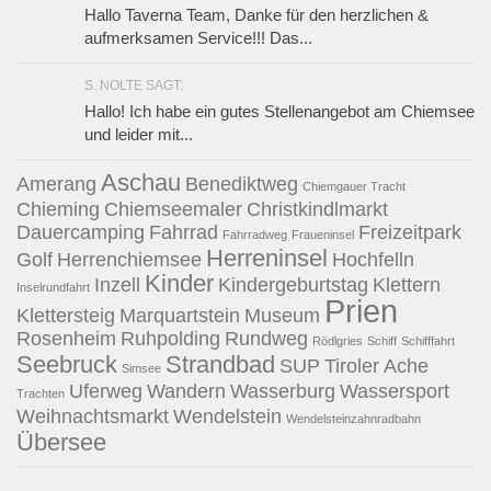
Hallo Taverna Team, Danke für den herzlichen &
aufmerksamen Service!!! Das...
S. NOLTE SAGT:
Hallo! Ich habe ein gutes Stellenangebot am Chiemsee
und leider mit...
Aschau
Amerang
Benediktweg
Chiemgauer Tracht
Chieming
Chiemseemaler
Christkindlmarkt
Dauercamping
Fahrrad
Freizeitpark
Fahrradweg
Fraueninsel
Herreninsel
Golf
Herrenchiemsee
Hochfelln
Kinder
Inzell
Kindergeburtstag
Klettern
Inselrundfahrt
Prien
Klettersteig
Marquartstein
Museum
Rosenheim
Ruhpolding
Rundweg
Rödlgries
Schiff
Schifffahrt
Seebruck
Strandbad
SUP
Tiroler Ache
Simsee
Uferweg
Wandern
Wasserburg
Wassersport
Trachten
Weihnachtsmarkt
Wendelstein
Wendelsteinzahnradbahn
Übersee