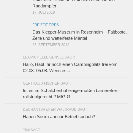
Raddampfer
17. JULI 2018
FREIZEIT-TIPPS
Das Klepper-Museum in Rosenheim – Faltboote,
Zelte und wetterfeste Mäntel
25. SEPTEMBER 2018
LEA MICHELLE GENSEL SAGT:
Hallo, Habt Ihr noch einen Campingplatz frei vom
02.08.-05.08. Wenn es...
GERTRAUD FISCHER SAGT:
Ist es im Schalchenhof einigermaßen barrierefrei =
rollstuhlgerecht ? MfG G.
DECHANTSREITER WALTRAUD SAGT:
Haben Sie im Januar Betriebsurlaub?
TIMI SAGT: