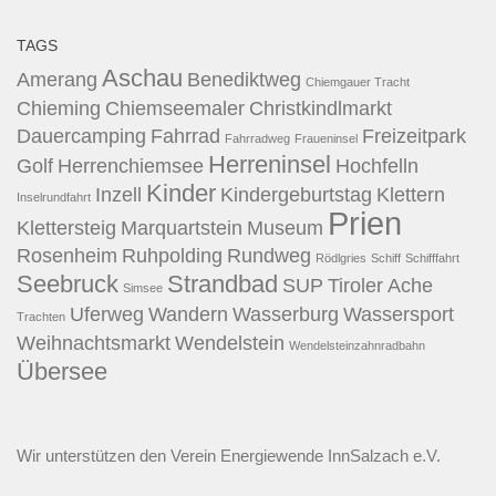
TAGS
Aschau
Amerang
Benediktweg
Chiemgauer Tracht
Chieming
Chiemseemaler
Christkindlmarkt
Dauercamping
Fahrrad
Freizeitpark
Fahrradweg
Fraueninsel
Herreninsel
Golf
Herrenchiemsee
Hochfelln
Kinder
Inzell
Kindergeburtstag
Klettern
Inselrundfahrt
Prien
Klettersteig
Marquartstein
Museum
Rosenheim
Ruhpolding
Rundweg
Rödlgries
Schiff
Schifffahrt
Seebruck
Strandbad
SUP
Tiroler Ache
Simsee
Uferweg
Wandern
Wasserburg
Wassersport
Trachten
Weihnachtsmarkt
Wendelstein
Wendelsteinzahnradbahn
Übersee
Wir unterstützen den
Verein Energiewende InnSalzach e.V.