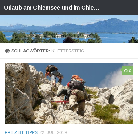
Urlaub am Chiemsee und im Chiemgau
Zum Inhalt springen
SCHLAGWÖRTER:
KLETTERSTEIG
0
FREIZEIT-TIPPS
22. JULI 2019