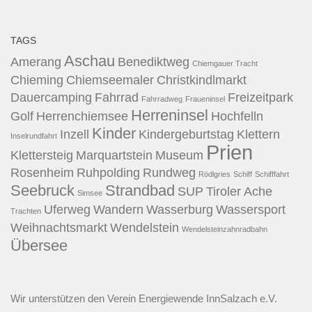
TAGS
Aschau
Amerang
Benediktweg
Chiemgauer Tracht
Chieming
Chiemseemaler
Christkindlmarkt
Dauercamping
Fahrrad
Freizeitpark
Fahrradweg
Fraueninsel
Herreninsel
Golf
Herrenchiemsee
Hochfelln
Kinder
Inzell
Kindergeburtstag
Klettern
Inselrundfahrt
Prien
Klettersteig
Marquartstein
Museum
Rosenheim
Ruhpolding
Rundweg
Rödlgries
Schiff
Schifffahrt
Seebruck
Strandbad
SUP
Tiroler Ache
Simsee
Uferweg
Wandern
Wasserburg
Wassersport
Trachten
Weihnachtsmarkt
Wendelstein
Wendelsteinzahnradbahn
Übersee
Wir unterstützen den
Verein Energiewende InnSalzach e.V.