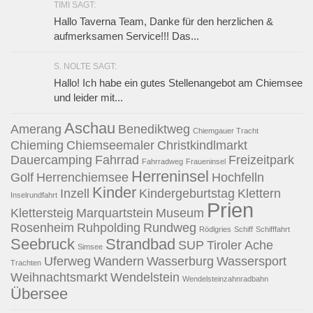
TIMI SAGT:
Hallo Taverna Team, Danke für den herzlichen &
aufmerksamen Service!!! Das...
S. NOLTE SAGT:
Hallo! Ich habe ein gutes Stellenangebot am Chiemsee
und leider mit...
Aschau
Amerang
Benediktweg
Chiemgauer Tracht
Chieming
Chiemseemaler
Christkindlmarkt
Dauercamping
Fahrrad
Freizeitpark
Fahrradweg
Fraueninsel
Herreninsel
Golf
Herrenchiemsee
Hochfelln
Kinder
Inzell
Kindergeburtstag
Klettern
Inselrundfahrt
Prien
Klettersteig
Marquartstein
Museum
Rosenheim
Ruhpolding
Rundweg
Rödlgries
Schiff
Schifffahrt
Seebruck
Strandbad
SUP
Tiroler Ache
Simsee
Uferweg
Wandern
Wasserburg
Wassersport
Trachten
Weihnachtsmarkt
Wendelstein
Wendelsteinzahnradbahn
Übersee