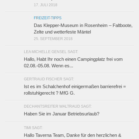
17. JULI 2018
FREIZEIT-TIPPS
Das Klepper-Museum in Rosenheim – Faltboote,
Zelte und wetterfeste Mäntel
25. SEPTEMBER 2018
LEA MICHELLE GENSEL SAGT:
Hallo, Habt Ihr noch einen Campingplatz frei vom
02.08.-05.08. Wenn es...
GERTRAUD FISCHER SAGT:
Ist es im Schalchenhof einigermaßen barrierefrei =
rollstuhlgerecht ? MfG G.
DECHANTSREITER WALTRAUD SAGT:
Haben Sie im Januar Betriebsurlaub?
TIMI SAGT:
Hallo Taverna Team, Danke für den herzlichen &