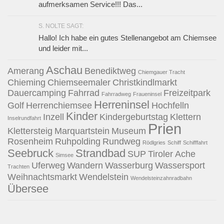
aufmerksamen Service!!! Das...
S. NOLTE SAGT:
Hallo! Ich habe ein gutes Stellenangebot am Chiemsee
und leider mit...
Aschau
Amerang
Benediktweg
Chiemgauer Tracht
Chieming
Chiemseemaler
Christkindlmarkt
Dauercamping
Fahrrad
Freizeitpark
Fahrradweg
Fraueninsel
Herreninsel
Golf
Herrenchiemsee
Hochfelln
Kinder
Inzell
Kindergeburtstag
Klettern
Inselrundfahrt
Prien
Klettersteig
Marquartstein
Museum
Rosenheim
Ruhpolding
Rundweg
Rödlgries
Schiff
Schifffahrt
Seebruck
Strandbad
SUP
Tiroler Ache
Simsee
Uferweg
Wandern
Wasserburg
Wassersport
Trachten
Weihnachtsmarkt
Wendelstein
Wendelsteinzahnradbahn
Übersee