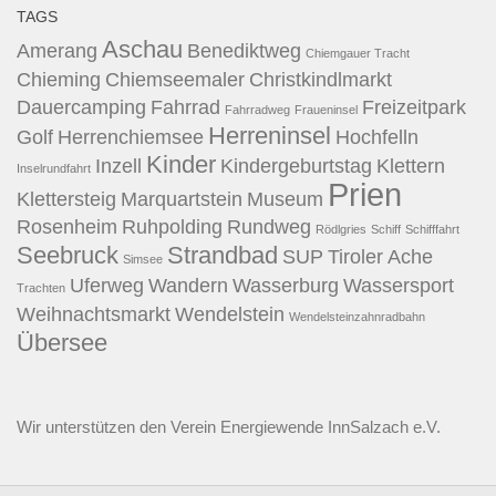
TAGS
Aschau
Amerang
Benediktweg
Chiemgauer Tracht
Chieming
Chiemseemaler
Christkindlmarkt
Dauercamping
Fahrrad
Freizeitpark
Fahrradweg
Fraueninsel
Herreninsel
Golf
Herrenchiemsee
Hochfelln
Kinder
Inzell
Kindergeburtstag
Klettern
Inselrundfahrt
Prien
Klettersteig
Marquartstein
Museum
Rosenheim
Ruhpolding
Rundweg
Rödlgries
Schiff
Schifffahrt
Seebruck
Strandbad
SUP
Tiroler Ache
Simsee
Uferweg
Wandern
Wasserburg
Wassersport
Trachten
Weihnachtsmarkt
Wendelstein
Wendelsteinzahnradbahn
Übersee
Wir unterstützen den
Verein Energiewende InnSalzach e.V.