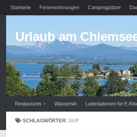
Startseite
Ferienwohnungen
Campingplätze
Da
Zum Inhalt springen
Urlaub am Chiemse
Restaurants
Wasserski
Ladestationen für E-Bik
SCHLAGWÖRTER:
SUP