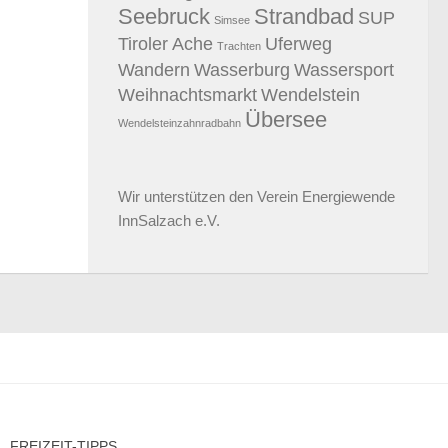
Seebruck
Strandbad
SUP
Simsee
Tiroler Ache
Uferweg
Trachten
Wandern
Wasserburg
Wassersport
Weihnachtsmarkt
Wendelstein
Übersee
Wendelsteinzahnradbahn
Wir unterstützen den
Verein Energiewende
InnSalzach e.V.
FREIZEIT-TIPPS