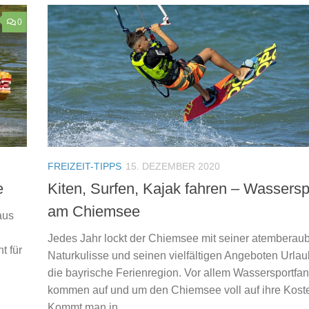
0
FREIZEIT-TIPPS
15. DEZEMBER 2020
e
Kiten, Surfen, Kajak fahren – Wassersp
am Chiemsee
aus
Jedes Jahr lockt der Chiemsee mit seiner atembera
t für
Naturkulisse und seinen vielfältigen Angeboten Urlau
die bayrische Ferienregion. Vor allem Wassersportfa
kommen auf und um den Chiemsee voll auf ihre Kost
Kommt man in...