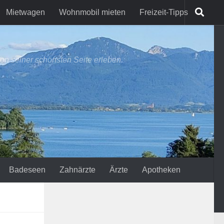
Mietwagen
Wohnmobil mieten
Freizeit-Tipps
on seiner schönsten Seite erleben.
Badeseen
Zahnärzte
Ärzte
Apotheken