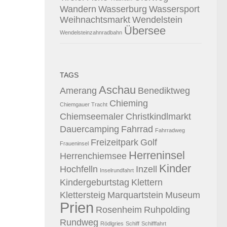
Wandern
Wasserburg
Wassersport
Weihnachtsmarkt
Wendelstein
Übersee
Wendelsteinzahnradbahn
TAGS
Aschau
Amerang
Benediktweg
Chieming
Chiemgauer Tracht
Chiemseemaler
Christkindlmarkt
Dauercamping
Fahrrad
Fahrradweg
Freizeitpark
Golf
Fraueninsel
Herreninsel
Herrenchiemsee
Kinder
Hochfelln
Inzell
Inselrundfahrt
Kindergeburtstag
Klettern
Klettersteig
Marquartstein
Museum
Prien
Rosenheim
Ruhpolding
Rundweg
Rödlgries
Schiff
Schifffahrt