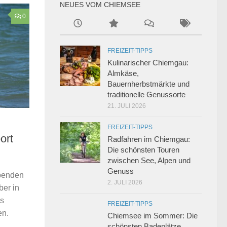
NEUES VOM CHIEMSEE
0
FREIZEIT-TIPPS
Kulinarischer Chiemgau:
Almkäse,
Bauernherbstmärkte und
traditionelle Genussorte
21. JULI 2026
FREIZEIT-TIPPS
ort
Radfahren im Chiemgau:
Die schönsten Touren
zwischen See, Alpen und
Genuss
ubenden
2. JULI 2026
ber in
ns
FREIZEIT-TIPPS
en.
Chiemsee im Sommer: Die
schönsten Badeplätze,