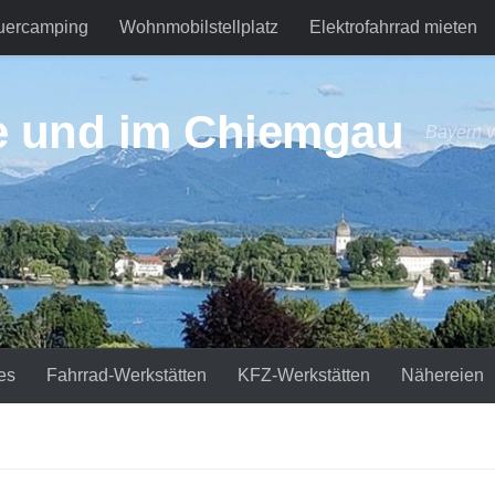
uercamping
Wohnmobilstellplatz
Elektrofahrrad mieten
e und im Chiemgau
Bayern v
es
Fahrrad-Werkstätten
KFZ-Werkstätten
Nähereien