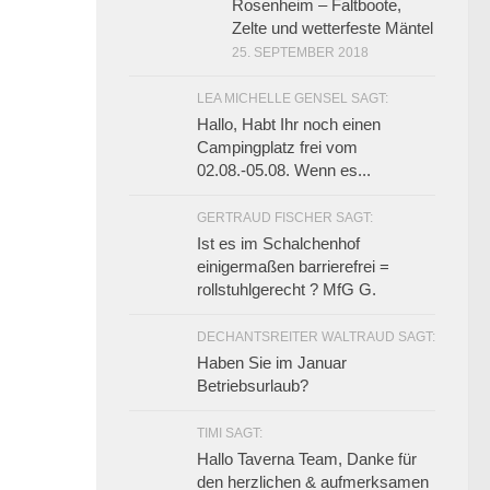
Rosenheim – Faltboote,
Zelte und wetterfeste Mäntel
25. SEPTEMBER 2018
LEA MICHELLE GENSEL SAGT:
Hallo, Habt Ihr noch einen
Campingplatz frei vom
02.08.-05.08. Wenn es...
GERTRAUD FISCHER SAGT:
Ist es im Schalchenhof
einigermaßen barrierefrei =
rollstuhlgerecht ? MfG G.
DECHANTSREITER WALTRAUD SAGT:
Haben Sie im Januar
Betriebsurlaub?
TIMI SAGT:
Hallo Taverna Team, Danke für
den herzlichen & aufmerksamen