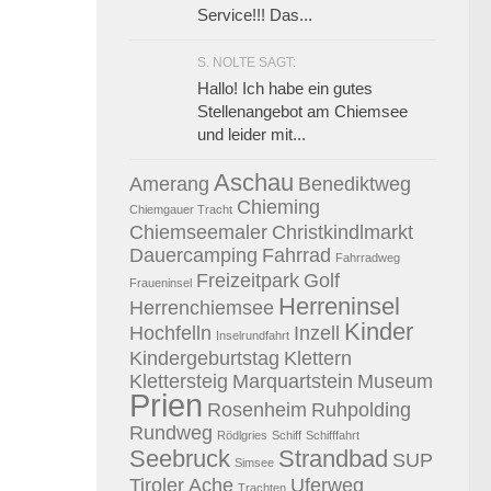
Service!!! Das...
S. NOLTE SAGT:
Hallo! Ich habe ein gutes
Stellenangebot am Chiemsee
und leider mit...
Aschau
Amerang
Benediktweg
Chieming
Chiemgauer Tracht
Chiemseemaler
Christkindlmarkt
Dauercamping
Fahrrad
Fahrradweg
Freizeitpark
Golf
Fraueninsel
Herreninsel
Herrenchiemsee
Kinder
Hochfelln
Inzell
Inselrundfahrt
Kindergeburtstag
Klettern
Klettersteig
Marquartstein
Museum
Prien
Rosenheim
Ruhpolding
Rundweg
Rödlgries
Schiff
Schifffahrt
Seebruck
Strandbad
SUP
Simsee
Tiroler Ache
Uferweg
Trachten