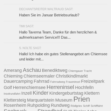
DECHANTSREITER WALTRAUD SAGT:
Haben Sie im Januar Betriebsurlaub?
TIMI SAGT:
Hallo Taverna Team, Danke für den herzlichen &
aufmerksamen Service!!! Das...
S. NOLTE SAGT:
Hallo! Ich habe ein gutes Stellenangebot am Chiemsee
und leider mit...
Aschau
Amerang
Benediktweg
Chiemgauer Tracht
Chieming
Chiemseemaler
Christkindlmarkt
Dauercamping
Fahrrad
Freizeitpark
Fahrradweg
Fraueninsel
Herreninsel
Golf
Herrenchiemsee
Hochfelln
Kinder
Inzell
Kindergeburtstag
Klettern
Inselrundfahrt
Prien
Klettersteig
Marquartstein
Museum
Rosenheim
Ruhpolding
Rundweg
Rödlgries
Schiff
Schifffahrt