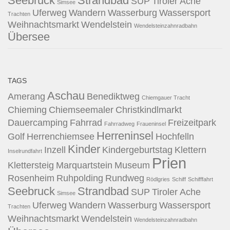
Seebruck
Strandbad
SUP
Tiroler Ache
Simsee
Uferweg
Wandern
Wasserburg
Wassersport
Trachten
Weihnachtsmarkt
Wendelstein
Wendelsteinzahnradbahn
Übersee
TAGS
Aschau
Amerang
Benediktweg
Chiemgauer Tracht
Chieming
Chiemseemaler
Christkindlmarkt
Dauercamping
Fahrrad
Freizeitpark
Fahrradweg
Fraueninsel
Herreninsel
Golf
Herrenchiemsee
Hochfelln
Kinder
Inzell
Kindergeburtstag
Klettern
Inselrundfahrt
Prien
Klettersteig
Marquartstein
Museum
Rosenheim
Ruhpolding
Rundweg
Rödlgries
Schiff
Schifffahrt
Seebruck
Strandbad
SUP
Tiroler Ache
Simsee
Uferweg
Wandern
Wasserburg
Wassersport
Trachten
Weihnachtsmarkt
Wendelstein
Wendelsteinzahnradbahn