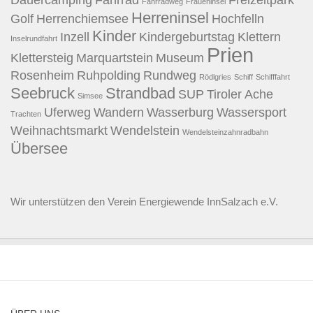
Dauercamping
Fahrrad
Freizeitpark
Fahrradweg
Fraueninsel
Herreninsel
Golf
Herrenchiemsee
Hochfelln
Kinder
Inzell
Kindergeburtstag
Klettern
Inselrundfahrt
Prien
Klettersteig
Marquartstein
Museum
Rosenheim
Ruhpolding
Rundweg
Rödlgries
Schiff
Schifffahrt
Seebruck
Strandbad
SUP
Tiroler Ache
Simsee
Uferweg
Wandern
Wasserburg
Wassersport
Trachten
Weihnachtsmarkt
Wendelstein
Wendelsteinzahnradbahn
Übersee
Wir unterstützen den
Verein Energiewende InnSalzach e.V.