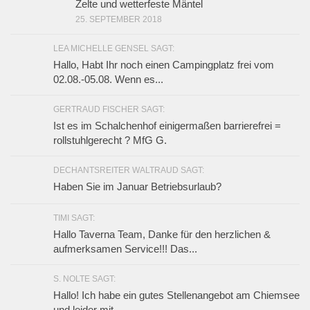
Zelte und wetterfeste Mäntel
25. SEPTEMBER 2018
LEA MICHELLE GENSEL SAGT:
Hallo, Habt Ihr noch einen Campingplatz frei vom
02.08.-05.08. Wenn es...
GERTRAUD FISCHER SAGT:
Ist es im Schalchenhof einigermaßen barrierefrei =
rollstuhlgerecht ? MfG G.
DECHANTSREITER WALTRAUD SAGT:
Haben Sie im Januar Betriebsurlaub?
TIMI SAGT:
Hallo Taverna Team, Danke für den herzlichen &
aufmerksamen Service!!! Das...
S. NOLTE SAGT:
Hallo! Ich habe ein gutes Stellenangebot am Chiemsee
und leider mit...