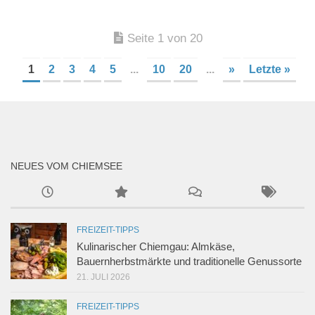
Seite 1 von 20
1
2
3
4
5
...
10
20
...
»
Letzte »
NEUES VOM CHIEMSEE
FREIZEIT-TIPPS
Kulinarischer Chiemgau: Almkäse,
Bauernherbstmärkte und traditionelle Genussorte
21. JULI 2026
FREIZEIT-TIPPS