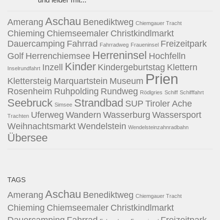
Aschau
Amerang
Benediktweg
Chiemgauer Tracht
Chieming
Chiemseemaler
Christkindlmarkt
Dauercamping
Fahrrad
Freizeitpark
Fahrradweg
Fraueninsel
Herreninsel
Golf
Herrenchiemsee
Hochfelln
Kinder
Inzell
Kindergeburtstag
Klettern
Inselrundfahrt
Prien
Klettersteig
Marquartstein
Museum
Rosenheim
Ruhpolding
Rundweg
Rödlgries
Schiff
Schifffahrt
Seebruck
Strandbad
SUP
Tiroler Ache
Simsee
Uferweg
Wandern
Wasserburg
Wassersport
Trachten
Weihnachtsmarkt
Wendelstein
Wendelsteinzahnradbahn
Übersee
TAGS
Aschau
Amerang
Benediktweg
Chiemgauer Tracht
Chieming
Chiemseemaler
Christkindlmarkt