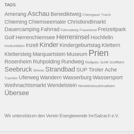
TAGS
Aschau
Amerang
Benediktweg
Chiemgauer Tracht
Chieming
Chiemseemaler
Christkindlmarkt
Dauercamping
Fahrrad
Freizeitpark
Fahrradweg
Fraueninsel
Herreninsel
Golf
Herrenchiemsee
Hochfelln
Kinder
Inzell
Kindergeburtstag
Klettern
Inselrundfahrt
Prien
Klettersteig
Marquartstein
Museum
Rosenheim
Ruhpolding
Rundweg
Rödlgries
Schiff
Schifffahrt
Seebruck
Strandbad
SUP
Tiroler Ache
Simsee
Uferweg
Wandern
Wasserburg
Wassersport
Trachten
Weihnachtsmarkt
Wendelstein
Wendelsteinzahnradbahn
Übersee
Wir unterstützen den
Verein Energiewende InnSalzach e.V.