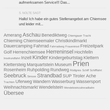
aufmerksamen Service!!! Das...
S. NOLTE SAGT:
Hallo! Ich habe ein gutes Stellenangebot am Chiemsee
und leider mit...
Aschau
Amerang
Benediktweg
Chiemgauer Tracht
Chieming
Chiemseemaler
Christkindlmarkt
Dauercamping
Fahrrad
Freizeitpark
Fahrradweg
Fraueninsel
Herreninsel
Golf
Herrenchiemsee
Hochfelln
Kinder
Inzell
Kindergeburtstag
Klettern
Inselrundfahrt
Prien
Klettersteig
Marquartstein
Museum
Rosenheim
Ruhpolding
Rundweg
Rödlgries
Schiff
Schifffahrt
Seebruck
Strandbad
SUP
Tiroler Ache
Simsee
Uferweg
Wandern
Wasserburg
Wassersport
Trachten
Weihnachtsmarkt
Wendelstein
Wendelsteinzahnradbahn
Übersee