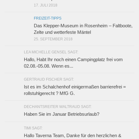
17. JULI 2018
FREIZEIT-TIPPS
Das Klepper-Museum in Rosenheim – Faltboote,
Zelte und wetterfeste Mäntel
25. SEPTEMBER 2018
LEA MICHELLE GENSEL SAGT:
Hallo, Habt Ihr noch einen Campingplatz frei vom
02.08.-05.08. Wenn es...
GERTRAUD FISCHER SAGT:
Ist es im Schalchenhof einigermaßen barrierefrei =
rollstuhlgerecht ? MfG G.
DECHANTSREITER WALTRAUD SAGT:
Haben Sie im Januar Betriebsurlaub?
TIMI SAGT:
Hallo Taverna Team, Danke für den herzlichen &