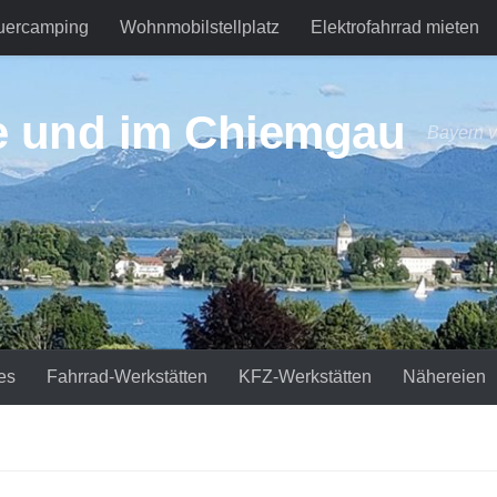
uercamping
Wohnmobilstellplatz
Elektrofahrrad mieten
e und im Chiemgau
Bayern v
es
Fahrrad-Werkstätten
KFZ-Werkstätten
Nähereien