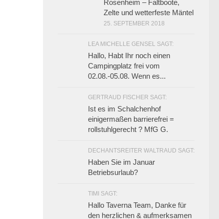
Rosenheim – Faltboote,
Zelte und wetterfeste Mäntel
25. SEPTEMBER 2018
LEA MICHELLE GENSEL SAGT:
Hallo, Habt Ihr noch einen
Campingplatz frei vom
02.08.-05.08. Wenn es...
GERTRAUD FISCHER SAGT:
Ist es im Schalchenhof
einigermaßen barrierefrei =
rollstuhlgerecht ? MfG G.
DECHANTSREITER WALTRAUD SAGT:
Haben Sie im Januar
Betriebsurlaub?
TIMI SAGT:
Hallo Taverna Team, Danke für
den herzlichen & aufmerksamen