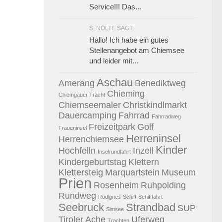
Service!!! Das...
S. NOLTE SAGT:
Hallo! Ich habe ein gutes
Stellenangebot am Chiemsee
und leider mit...
Aschau
Amerang
Benediktweg
Chieming
Chiemgauer Tracht
Chiemseemaler
Christkindlmarkt
Dauercamping
Fahrrad
Fahrradweg
Freizeitpark
Golf
Fraueninsel
Herreninsel
Herrenchiemsee
Kinder
Hochfelln
Inzell
Inselrundfahrt
Kindergeburtstag
Klettern
Klettersteig
Marquartstein
Museum
Prien
Rosenheim
Ruhpolding
Rundweg
Rödlgries
Schiff
Schifffahrt
Seebruck
Strandbad
SUP
Simsee
Tiroler Ache
Uferweg
Trachten