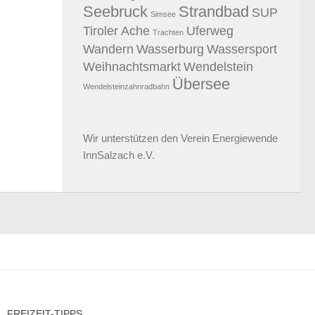
Seebruck
Strandbad
SUP
Simsee
Tiroler Ache
Uferweg
Trachten
Wandern
Wasserburg
Wassersport
Weihnachtsmarkt
Wendelstein
Übersee
Wendelsteinzahnradbahn
Wir unterstützen den
Verein Energiewende
InnSalzach e.V.
FREIZEIT-TIPPS