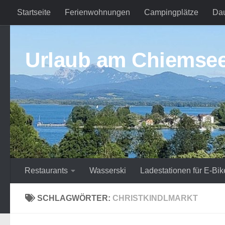
Startseite
Ferienwohnungen
Campingplätze
Da
Zum Inhalt springen
Urlaub am Chiemse
Restaurants
Wasserski
Ladestationen für E-Bik
SCHLAGWÖRTER:
CHRISTKINDLMARKT