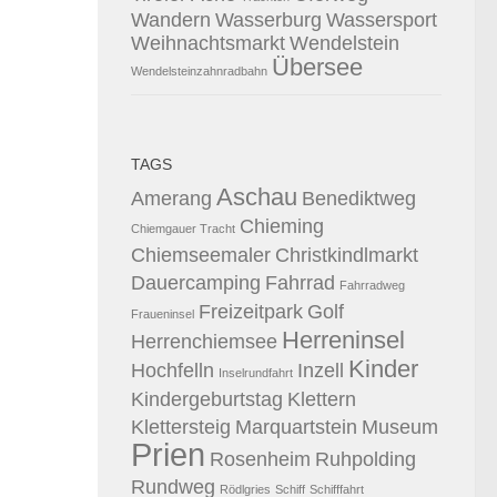
Wandern
Wasserburg
Wassersport
Weihnachtsmarkt
Wendelstein
Übersee
Wendelsteinzahnradbahn
TAGS
Aschau
Amerang
Benediktweg
Chieming
Chiemgauer Tracht
Chiemseemaler
Christkindlmarkt
Dauercamping
Fahrrad
Fahrradweg
Freizeitpark
Golf
Fraueninsel
Herreninsel
Herrenchiemsee
Kinder
Hochfelln
Inzell
Inselrundfahrt
Kindergeburtstag
Klettern
Klettersteig
Marquartstein
Museum
Prien
Rosenheim
Ruhpolding
Rundweg
Rödlgries
Schiff
Schifffahrt