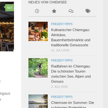
NEUES VOM CHIEMSEE
0
FREIZEIT-TIPPS
Kulinarischer Chiemgau:
Almkäse,
Bauernherbstmärkte und
traditionelle Genussorte
21. JULI 2026
FREIZEIT-TIPPS
Radfahren im Chiemgau:
Die schönsten Touren
zwischen See, Alpen und
Genuss
d
2. JULI 2026
emgaus
FREIZEIT-TIPPS
e
Chiemsee im Sommer: Die
schönsten Badeplätze,