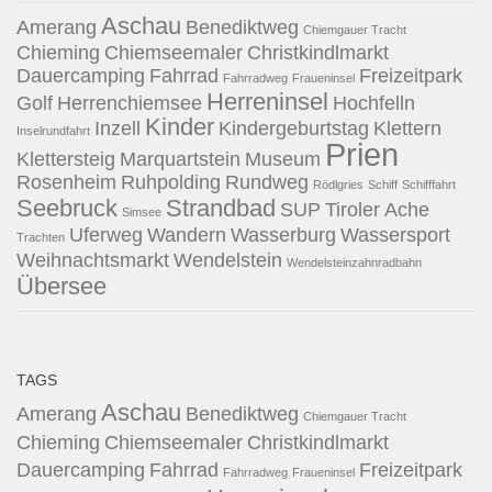
Aschau
Amerang
Benediktweg
Chiemgauer Tracht
Chieming
Chiemseemaler
Christkindlmarkt
Dauercamping
Fahrrad
Freizeitpark
Fahrradweg
Fraueninsel
Herreninsel
Golf
Herrenchiemsee
Hochfelln
Kinder
Inzell
Kindergeburtstag
Klettern
Inselrundfahrt
Prien
Klettersteig
Marquartstein
Museum
Rosenheim
Ruhpolding
Rundweg
Rödlgries
Schiff
Schifffahrt
Seebruck
Strandbad
SUP
Tiroler Ache
Simsee
Uferweg
Wandern
Wasserburg
Wassersport
Trachten
Weihnachtsmarkt
Wendelstein
Wendelsteinzahnradbahn
Übersee
TAGS
Aschau
Amerang
Benediktweg
Chiemgauer Tracht
Chieming
Chiemseemaler
Christkindlmarkt
Dauercamping
Fahrrad
Freizeitpark
Fahrradweg
Fraueninsel