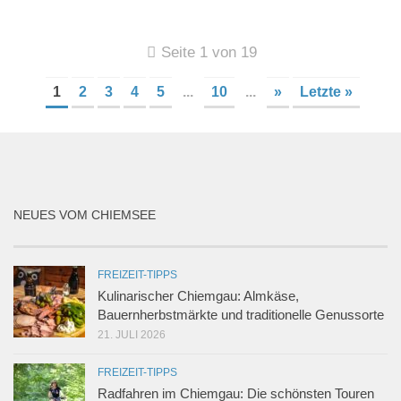
Seite 1 von 19
1
2
3
4
5
...
10
...
»
Letzte »
NEUES VOM CHIEMSEE
FREIZEIT-TIPPS
Kulinarischer Chiemgau: Almkäse,
Bauernherbstmärkte und traditionelle Genussorte
21. JULI 2026
FREIZEIT-TIPPS
Radfahren im Chiemgau: Die schönsten Touren