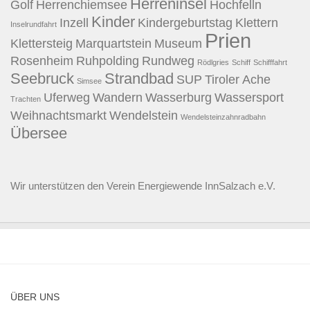
Herreninsel
Golf
Herrenchiemsee
Hochfelln
Kinder
Inzell
Kindergeburtstag
Klettern
Inselrundfahrt
Prien
Klettersteig
Marquartstein
Museum
Rosenheim
Ruhpolding
Rundweg
Rödlgries
Schiff
Schifffahrt
Seebruck
Strandbad
SUP
Tiroler Ache
Simsee
Uferweg
Wandern
Wasserburg
Wassersport
Trachten
Weihnachtsmarkt
Wendelstein
Wendelsteinzahnradbahn
Übersee
Wir unterstützen den
Verein Energiewende InnSalzach e.V.
ÜBER UNS