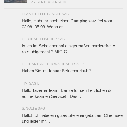
25. SEPTEMBER 2018
LEA MICHELLE GENSEL SAGT:
Hallo, Habt Ihr noch einen Campingplatz frei vom
02.08.-05.08. Wenn es...
GERTRAUD FISCHER SAGT:
Ist es im Schalchenhof einigermaßen barrierefrei =
rollstuhlgerecht ? MfG G.
DECHANTSREITER WALTRAUD SAGT:
Haben Sie im Januar Betriebsurlaub?
TIMI SAGT:
Hallo Taverna Team, Danke für den herzlichen &
aufmerksamen Service!!! Das...
S. NOLTE SAGT:
Hallo! Ich habe ein gutes Stellenangebot am Chiemsee
und leider mit...