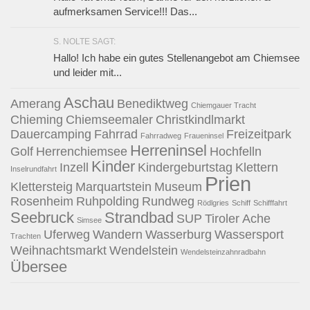
aufmerksamen Service!!! Das...
S. NOLTE SAGT:
Hallo! Ich habe ein gutes Stellenangebot am Chiemsee
und leider mit...
Aschau
Amerang
Benediktweg
Chiemgauer Tracht
Chieming
Chiemseemaler
Christkindlmarkt
Dauercamping
Fahrrad
Freizeitpark
Fahrradweg
Fraueninsel
Herreninsel
Golf
Herrenchiemsee
Hochfelln
Kinder
Inzell
Kindergeburtstag
Klettern
Inselrundfahrt
Prien
Klettersteig
Marquartstein
Museum
Rosenheim
Ruhpolding
Rundweg
Rödlgries
Schiff
Schifffahrt
Seebruck
Strandbad
SUP
Tiroler Ache
Simsee
Uferweg
Wandern
Wasserburg
Wassersport
Trachten
Weihnachtsmarkt
Wendelstein
Wendelsteinzahnradbahn
Übersee