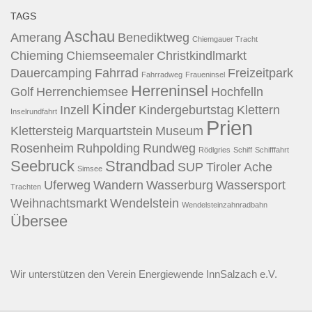
TAGS
Aschau
Amerang
Benediktweg
Chiemgauer Tracht
Chieming
Chiemseemaler
Christkindlmarkt
Dauercamping
Fahrrad
Freizeitpark
Fahrradweg
Fraueninsel
Herreninsel
Golf
Herrenchiemsee
Hochfelln
Kinder
Inzell
Kindergeburtstag
Klettern
Inselrundfahrt
Prien
Klettersteig
Marquartstein
Museum
Rosenheim
Ruhpolding
Rundweg
Rödlgries
Schiff
Schifffahrt
Seebruck
Strandbad
SUP
Tiroler Ache
Simsee
Uferweg
Wandern
Wasserburg
Wassersport
Trachten
Weihnachtsmarkt
Wendelstein
Wendelsteinzahnradbahn
Übersee
Wir unterstützen den
Verein Energiewende InnSalzach e.V.