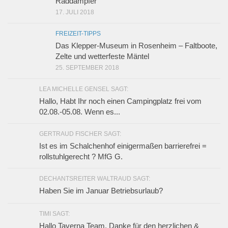
Raddampfer
17. JULI 2018
FREIZEIT-TIPPS
Das Klepper-Museum in Rosenheim – Faltboote,
Zelte und wetterfeste Mäntel
25. SEPTEMBER 2018
LEA MICHELLE GENSEL SAGT:
Hallo, Habt Ihr noch einen Campingplatz frei vom
02.08.-05.08. Wenn es...
GERTRAUD FISCHER SAGT:
Ist es im Schalchenhof einigermaßen barrierefrei =
rollstuhlgerecht ? MfG G.
DECHANTSREITER WALTRAUD SAGT:
Haben Sie im Januar Betriebsurlaub?
TIMI SAGT:
Hallo Taverna Team, Danke für den herzlichen &