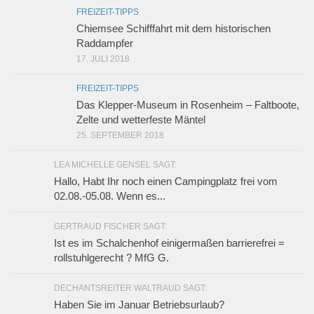
FREIZEIT-TIPPS
Chiemsee Schifffahrt mit dem historischen
Raddampfer
17. JULI 2018
FREIZEIT-TIPPS
Das Klepper-Museum in Rosenheim – Faltboote,
Zelte und wetterfeste Mäntel
25. SEPTEMBER 2018
LEA MICHELLE GENSEL SAGT:
Hallo, Habt Ihr noch einen Campingplatz frei vom
02.08.-05.08. Wenn es...
GERTRAUD FISCHER SAGT:
Ist es im Schalchenhof einigermaßen barrierefrei =
rollstuhlgerecht ? MfG G.
DECHANTSREITER WALTRAUD SAGT:
Haben Sie im Januar Betriebsurlaub?