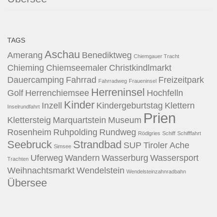
TAGS
Aschau
Amerang
Benediktweg
Chiemgauer Tracht
Chieming
Chiemseemaler
Christkindlmarkt
Dauercamping
Fahrrad
Freizeitpark
Fahrradweg
Fraueninsel
Herreninsel
Golf
Herrenchiemsee
Hochfelln
Kinder
Inzell
Kindergeburtstag
Klettern
Inselrundfahrt
Prien
Klettersteig
Marquartstein
Museum
Rosenheim
Ruhpolding
Rundweg
Rödlgries
Schiff
Schifffahrt
Seebruck
Strandbad
SUP
Tiroler Ache
Simsee
Uferweg
Wandern
Wasserburg
Wassersport
Trachten
Weihnachtsmarkt
Wendelstein
Wendelsteinzahnradbahn
Übersee