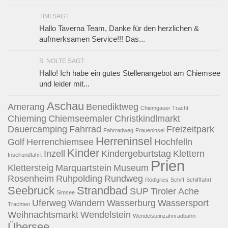
TIMI SAGT:
Hallo Taverna Team, Danke für den herzlichen &
aufmerksamen Service!!! Das...
S. NOLTE SAGT:
Hallo! Ich habe ein gutes Stellenangebot am Chiemsee
und leider mit...
Aschau
Amerang
Benediktweg
Chiemgauer Tracht
Chieming
Chiemseemaler
Christkindlmarkt
Dauercamping
Fahrrad
Freizeitpark
Fahrradweg
Fraueninsel
Herreninsel
Golf
Herrenchiemsee
Hochfelln
Kinder
Inzell
Kindergeburtstag
Klettern
Inselrundfahrt
Prien
Klettersteig
Marquartstein
Museum
Rosenheim
Ruhpolding
Rundweg
Rödlgries
Schiff
Schifffahrt
Seebruck
Strandbad
SUP
Tiroler Ache
Simsee
Uferweg
Wandern
Wasserburg
Wassersport
Trachten
Weihnachtsmarkt
Wendelstein
Wendelsteinzahnradbahn
Übersee