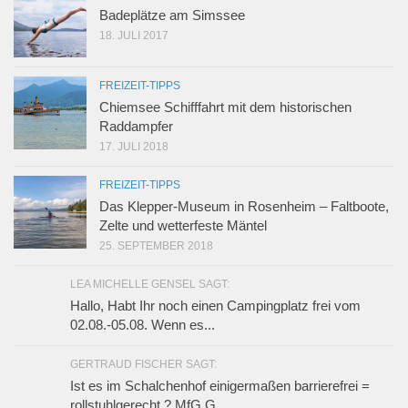
Badeplätze am Simssee
18. JULI 2017
FREIZEIT-TIPPS
Chiemsee Schifffahrt mit dem historischen
Raddampfer
17. JULI 2018
FREIZEIT-TIPPS
Das Klepper-Museum in Rosenheim – Faltboote,
Zelte und wetterfeste Mäntel
25. SEPTEMBER 2018
LEA MICHELLE GENSEL SAGT:
Hallo, Habt Ihr noch einen Campingplatz frei vom
02.08.-05.08. Wenn es...
GERTRAUD FISCHER SAGT:
Ist es im Schalchenhof einigermaßen barrierefrei =
rollstuhlgerecht ? MfG G.