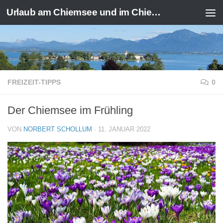
Urlaub am Chiemsee und im Chiemgau
Zum Inhalt springen
FREIZEIT-TIPPS
0
Der Chiemsee im Frühling
VON
NORBERT SCHOLLUM
·
11. JANUAR 2022