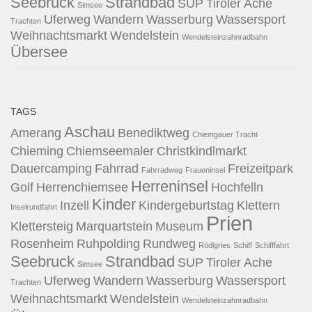
Seebruck
Strandbad
SUP
Tiroler Ache
Simsee
Uferweg
Wandern
Wasserburg
Wassersport
Trachten
Weihnachtsmarkt
Wendelstein
Wendelsteinzahnradbahn
Übersee
TAGS
Aschau
Amerang
Benediktweg
Chiemgauer Tracht
Chieming
Chiemseemaler
Christkindlmarkt
Dauercamping
Fahrrad
Freizeitpark
Fahrradweg
Fraueninsel
Herreninsel
Golf
Herrenchiemsee
Hochfelln
Kinder
Inzell
Kindergeburtstag
Klettern
Inselrundfahrt
Prien
Klettersteig
Marquartstein
Museum
Rosenheim
Ruhpolding
Rundweg
Rödlgries
Schiff
Schifffahrt
Seebruck
Strandbad
SUP
Tiroler Ache
Simsee
Uferweg
Wandern
Wasserburg
Wassersport
Trachten
Weihnachtsmarkt
Wendelstein
Wendelsteinzahnradbahn