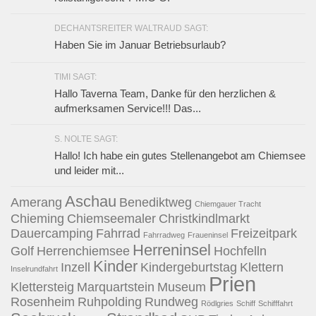
DECHANTSREITER WALTRAUD SAGT:
Haben Sie im Januar Betriebsurlaub?
TIMI SAGT:
Hallo Taverna Team, Danke für den herzlichen &
aufmerksamen Service!!! Das...
S. NOLTE SAGT:
Hallo! Ich habe ein gutes Stellenangebot am Chiemsee
und leider mit...
Aschau
Amerang
Benediktweg
Chiemgauer Tracht
Chieming
Chiemseemaler
Christkindlmarkt
Dauercamping
Fahrrad
Freizeitpark
Fahrradweg
Fraueninsel
Herreninsel
Golf
Herrenchiemsee
Hochfelln
Kinder
Inzell
Kindergeburtstag
Klettern
Inselrundfahrt
Prien
Klettersteig
Marquartstein
Museum
Rosenheim
Ruhpolding
Rundweg
Rödlgries
Schiff
Schifffahrt