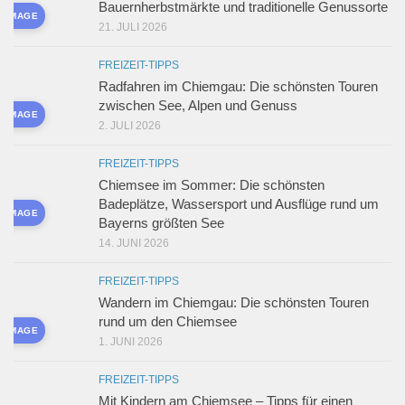
Bauernherbstmärkte und traditionelle Genussorte
D IMAGE
21. JULI 2026
FREIZEIT-TIPPS
Radfahren im Chiemgau: Die schönsten Touren
zwischen See, Alpen und Genuss
D IMAGE
2. JULI 2026
FREIZEIT-TIPPS
Chiemsee im Sommer: Die schönsten
Badeplätze, Wassersport und Ausflüge rund um
D IMAGE
Bayerns größten See
14. JUNI 2026
FREIZEIT-TIPPS
Wandern im Chiemgau: Die schönsten Touren
rund um den Chiemsee
D IMAGE
1. JUNI 2026
FREIZEIT-TIPPS
Mit Kindern am Chiemsee – Tipps für einen