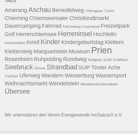
TAGS
Aschau
Amerang
Benediktweg
Chiemgauer Tracht
Chieming
Chiemseemaler
Christkindlmarkt
Dauercamping
Fahrrad
Freizeitpark
Fahrradweg
Fraueninsel
Herreninsel
Golf
Herrenchiemsee
Hochfelln
Kinder
Inzell
Kindergeburtstag
Klettern
Inselrundfahrt
Prien
Klettersteig
Marquartstein
Museum
Rosenheim
Ruhpolding
Rundweg
Rödlgries
Schiff
Schifffahrt
Seebruck
Strandbad
SUP
Tiroler Ache
Simsee
Uferweg
Wandern
Wasserburg
Wassersport
Trachten
Weihnachtsmarkt
Wendelstein
Wendelsteinzahnradbahn
Übersee
Wir unterstützen den
Verein Energiewende InnSalzach e.V.