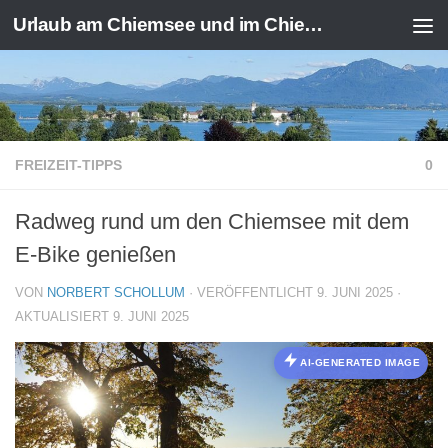
Urlaub am Chiemsee und im Chiemgau
Zum Inhalt springen
FREIZEIT-TIPPS
0
Radweg rund um den Chiemsee mit dem
E-Bike genießen
VON
NORBERT SCHOLLUM
· VERÖFFENTLICHT
9. JUNI 2025
·
AKTUALISIERT
9. JUNI 2025
AI-GENERATED IMAGE