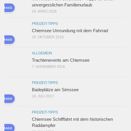
unvergesslichen Familienurlaub
D IMAGE
28. MÄRZ 2026
FREIZEIT-TIPPS
Chiemsee Umrundung mit dem Fahrrad
26. OKTOBER 2016
D IMAGE
ALLGEMEIN
Trachtenevents am Chiemsee
7. NOVEMBER 2016
FREIZEIT-TIPPS
Badeplätze am Simssee
18. JULI 2017
D IMAGE
FREIZEIT-TIPPS
Chiemsee Schifffahrt mit dem historischen
Raddampfer
D IMAGE