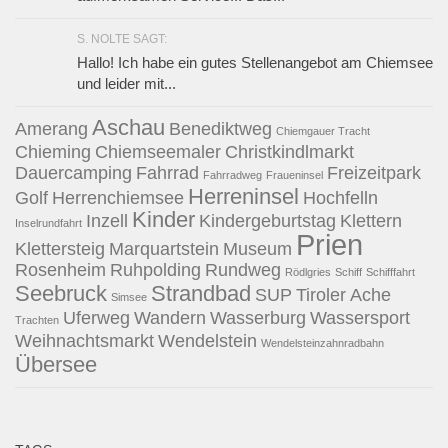
S. NOLTE SAGT:
Hallo! Ich habe ein gutes Stellenangebot am Chiemsee
und leider mit...
Aschau
Amerang
Benediktweg
Chiemgauer Tracht
Chieming
Chiemseemaler
Christkindlmarkt
Dauercamping
Fahrrad
Freizeitpark
Fahrradweg
Fraueninsel
Herreninsel
Golf
Herrenchiemsee
Hochfelln
Kinder
Inzell
Kindergeburtstag
Klettern
Inselrundfahrt
Prien
Klettersteig
Marquartstein
Museum
Rosenheim
Ruhpolding
Rundweg
Rödlgries
Schiff
Schifffahrt
Seebruck
Strandbad
SUP
Tiroler Ache
Simsee
Uferweg
Wandern
Wasserburg
Wassersport
Trachten
Weihnachtsmarkt
Wendelstein
Wendelsteinzahnradbahn
Übersee