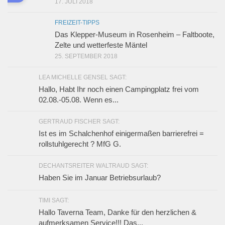
17. JULI 2018
FREIZEIT-TIPPS
Das Klepper-Museum in Rosenheim – Faltboote,
Zelte und wetterfeste Mäntel
25. SEPTEMBER 2018
LEA MICHELLE GENSEL SAGT:
Hallo, Habt Ihr noch einen Campingplatz frei vom
02.08.-05.08. Wenn es...
GERTRAUD FISCHER SAGT:
Ist es im Schalchenhof einigermaßen barrierefrei =
rollstuhlgerecht ? MfG G.
DECHANTSREITER WALTRAUD SAGT:
Haben Sie im Januar Betriebsurlaub?
TIMI SAGT:
Hallo Taverna Team, Danke für den herzlichen &
aufmerksamen Service!!! Das...