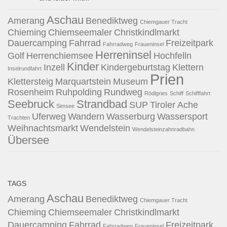
Aschau
Amerang
Benediktweg
Chiemgauer Tracht
Chieming
Chiemseemaler
Christkindlmarkt
Dauercamping
Fahrrad
Freizeitpark
Fahrradweg
Fraueninsel
Herreninsel
Golf
Herrenchiemsee
Hochfelln
Kinder
Inzell
Kindergeburtstag
Klettern
Inselrundfahrt
Prien
Klettersteig
Marquartstein
Museum
Rosenheim
Ruhpolding
Rundweg
Rödlgries
Schiff
Schifffahrt
Seebruck
Strandbad
SUP
Tiroler Ache
Simsee
Uferweg
Wandern
Wasserburg
Wassersport
Trachten
Weihnachtsmarkt
Wendelstein
Wendelsteinzahnradbahn
Übersee
TAGS
Aschau
Amerang
Benediktweg
Chiemgauer Tracht
Chieming
Chiemseemaler
Christkindlmarkt
Dauercamping
Fahrrad
Freizeitpark
Fahrradweg
Fraueninsel