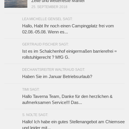
Zelte und wetterfeste Mäntel
25. SEPTEMBER 2018
LEA MICHELLE GENSEL SAGT:
Hallo, Habt Ihr noch einen Campingplatz frei vom
02.08.-05.08. Wenn es...
GERTRAUD FISCHER SAGT:
Ist es im Schalchenhof einigermaßen barrierefrei =
rollstuhlgerecht ? MfG G.
DECHANTSREITER WALTRAUD SAGT:
Haben Sie im Januar Betriebsurlaub?
TIMI SAGT:
Hallo Taverna Team, Danke für den herzlichen &
aufmerksamen Service!!! Das...
S. NOLTE SAGT:
Hallo! Ich habe ein gutes Stellenangebot am Chiemsee
und leider mit...