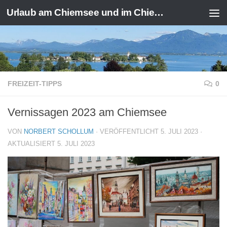
Urlaub am Chiemsee und im Chiemgau
Zum Inhalt springen
FREIZEIT-TIPPS
0
Vernissagen 2023 am Chiemsee
VON
NORBERT SCHOLLUM
· VERÖFFENTLICHT
5. JULI 2023
·
AKTUALISIERT
5. JULI 2023