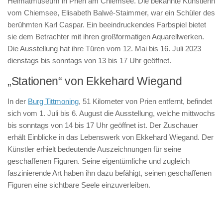
Heimatmuseum in Prien am Chiemsee. Die bekannte Künstlerin
vom Chiemsee, Elisabeth Balwé-Staimmer, war ein Schüler des
berühmten Karl Caspar. Ein beeindruckendes Farbspiel bietet
sie dem Betrachter mit ihren großformatigen Aquarellwerken.
Die Ausstellung hat ihre Türen vom 12. Mai bis 16. Juli 2023
dienstags bis sonntags von 13 bis 17 Uhr geöffnet.
„Stationen“ von Ekkehard Wiegand
In der
Burg Tittmoning
, 51 Kilometer von Prien entfernt, befindet
sich vom 1. Juli bis 6. August die Ausstellung, welche mittwochs
bis sonntags von 14 bis 17 Uhr geöffnet ist. Der Zuschauer
erhält Einblicke in das Lebenswerk von Ekkehard Wiegand. Der
Künstler erhielt bedeutende Auszeichnungen für seine
geschaffenen Figuren. Seine eigentümliche und zugleich
faszinierende Art haben ihn dazu befähigt, seinen geschaffenen
Figuren eine sichtbare Seele einzuverleiben.