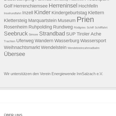
Herreninsel
Golf
Herrenchiemsee
Hochfelln
Kinder
Inzell
Kindergeburtstag
Klettern
Inselrundfahrt
Prien
Klettersteig
Marquartstein
Museum
Rosenheim
Ruhpolding
Rundweg
Rödlgries
Schiff
Schifffahrt
Seebruck
Strandbad
SUP
Tiroler Ache
Simsee
Uferweg
Wandern
Wasserburg
Wassersport
Trachten
Weihnachtsmarkt
Wendelstein
Wendelsteinzahnradbahn
Übersee
Wir unterstützen den
Verein Energiewende InnSalzach e.V.
ÜBER UNS