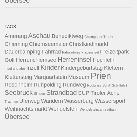
Übersee
TAGS
Aschau
Amerang
Benediktweg
Chiemgauer Tracht
Chieming
Chiemseemaler
Christkindlmarkt
Dauercamping
Fahrrad
Freizeitpark
Fahrradweg
Fraueninsel
Herreninsel
Golf
Herrenchiemsee
Hochfelln
Kinder
Inzell
Kindergeburtstag
Klettern
Inselrundfahrt
Prien
Klettersteig
Marquartstein
Museum
Rosenheim
Ruhpolding
Rundweg
Rödlgries
Schiff
Schifffahrt
Seebruck
Strandbad
SUP
Tiroler Ache
Simsee
Uferweg
Wandern
Wasserburg
Wassersport
Trachten
Weihnachtsmarkt
Wendelstein
Wendelsteinzahnradbahn
Übersee