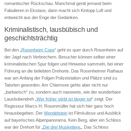
romantischer Rückschau. Manchmal gerät jemand beim
Fabulieren in Ekstase, dann macht sich Kintopp Luft und
entweicht aus der Enge der Gedanken.
Kriminalistisch, lausbübisch und
geschichtsträchtig
Bei den „
Rosenheim Cops
“ geht es quer durch Rosenheim auf
der Jagd nach Verbrechern. Besucher können selber einer
kriminalistischen Spur folgen und Hinweise sammeln, bei einer
Führung an die beliebten Drehorte. Das Rosenheimer Rathaus
war am Anfang der Folgen Polizeistation und Plätze sind zu
Tatorten geworden. Am Chiemsee gehts aber nicht nur
„barbarisch“ zu, sondern auch naseweis, wie der wunderbare
Lausbubendreh „
Wer früher stirbt ist länger tot
“ zeigt. Der
Regisseur Marcs H. Rosenmüller hat sich hier ganz hoch
hinausbegeben. Der
Wendelstein
ist Filmkulisse und Ausblick
auf bayerisches Alpenpanorama. Kein Berg, aber ein Schloss
war der Drehort für „
Die drei Musketiere
„. Das Schloss