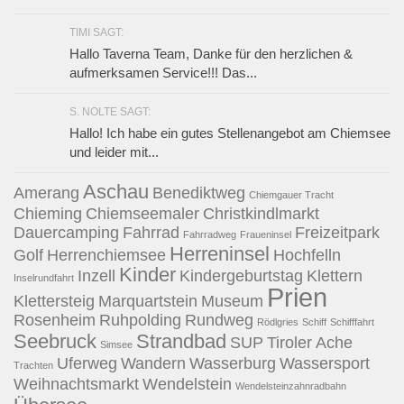
TIMI SAGT:
Hallo Taverna Team, Danke für den herzlichen &
aufmerksamen Service!!! Das...
S. NOLTE SAGT:
Hallo! Ich habe ein gutes Stellenangebot am Chiemsee
und leider mit...
Aschau
Amerang
Benediktweg
Chiemgauer Tracht
Chieming
Chiemseemaler
Christkindlmarkt
Dauercamping
Fahrrad
Freizeitpark
Fahrradweg
Fraueninsel
Herreninsel
Golf
Herrenchiemsee
Hochfelln
Kinder
Inzell
Kindergeburtstag
Klettern
Inselrundfahrt
Prien
Klettersteig
Marquartstein
Museum
Rosenheim
Ruhpolding
Rundweg
Rödlgries
Schiff
Schifffahrt
Seebruck
Strandbad
SUP
Tiroler Ache
Simsee
Uferweg
Wandern
Wasserburg
Wassersport
Trachten
Weihnachtsmarkt
Wendelstein
Wendelsteinzahnradbahn