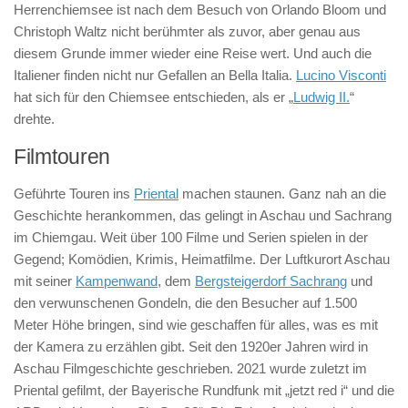
Herrenchiemsee ist nach dem Besuch von Orlando Bloom und
Christoph Waltz nicht berühmter als zuvor, aber genau aus
diesem Grunde immer wieder eine Reise wert. Und auch die
Italiener finden nicht nur Gefallen an Bella Italia.
Lucino Visconti
hat sich für den Chiemsee entschieden, als er „
Ludwig II.
“
drehte.
Filmtouren
Geführte Touren ins
Priental
machen staunen. Ganz nah an die
Geschichte herankommen, das gelingt in Aschau und Sachrang
im Chiemgau. Weit über 100 Filme und Serien spielen in der
Gegend; Komödien, Krimis, Heimatfilme. Der Luftkurort Aschau
mit seiner
Kampenwand
, dem
Bergsteigerdorf Sachrang
und
den verwunschenen Gondeln, die den Besucher auf 1.500
Meter Höhe bringen, sind wie geschaffen für alles, was es mit
der Kamera zu erzählen gibt. Seit den 1920er Jahren wird in
Aschau Filmgeschichte geschrieben. 2021 wurde zuletzt im
Priental gefilmt, der Bayerische Rundfunk mit „jetzt red i“ und die