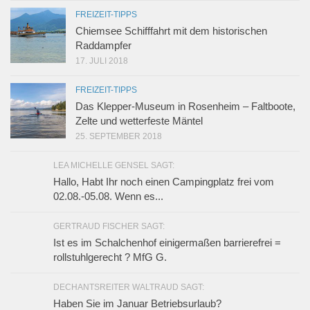
FREIZEIT-TIPPS
Chiemsee Schifffahrt mit dem historischen
Raddampfer
17. JULI 2018
FREIZEIT-TIPPS
Das Klepper-Museum in Rosenheim – Faltboote,
Zelte und wetterfeste Mäntel
25. SEPTEMBER 2018
LEA MICHELLE GENSEL SAGT:
Hallo, Habt Ihr noch einen Campingplatz frei vom
02.08.-05.08. Wenn es...
GERTRAUD FISCHER SAGT:
Ist es im Schalchenhof einigermaßen barrierefrei =
rollstuhlgerecht ? MfG G.
DECHANTSREITER WALTRAUD SAGT:
Haben Sie im Januar Betriebsurlaub?