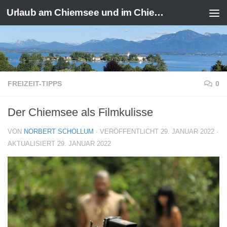
Urlaub am Chiemsee und im Chiemgau
Zum Inhalt springen
FREIZEIT-TIPPS
0
Der Chiemsee als Filmkulisse
VON
NORBERT SCHOLLUM
· VERÖFFENTLICHT
29. JANUAR 2022
·
AKTUALISIERT
29. JANUAR 2022