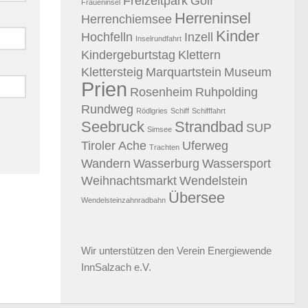
Freizeitpark
Golf
Fraueninsel
Herreninsel
Herrenchiemsee
Kinder
Hochfelln
Inzell
Inselrundfahrt
Kindergeburtstag
Klettern
Klettersteig
Marquartstein
Museum
Prien
Rosenheim
Ruhpolding
Rundweg
Rödlgries
Schiff
Schifffahrt
Seebruck
Strandbad
SUP
Simsee
Tiroler Ache
Uferweg
Trachten
Wandern
Wasserburg
Wassersport
Weihnachtsmarkt
Wendelstein
Übersee
Wendelsteinzahnradbahn
Wir unterstützen den
Verein Energiewende
InnSalzach e.V.