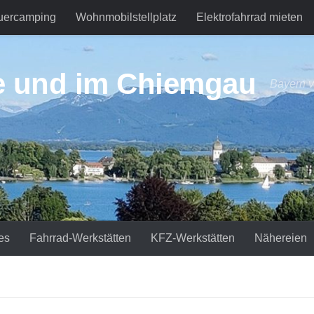
uercamping
Wohnmobilstellplatz
Elektrofahrrad mieten
e und im Chiemgau
Bayern v
es
Fahrrad-Werkstätten
KFZ-Werkstätten
Nähereien