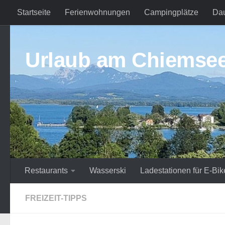
Startseite
Ferienwohnungen
Campingplätze
Da
Zum Inhalt springen
Urlaub am Chiemse
Restaurants
Wasserski
Ladestationen für E-Bik
FREIZEIT-TIPPS