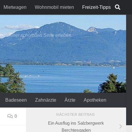
Mietwagen
Wohnmobil mieten
Freizeit-Tipps
on seiner schönsten Seite erleben.
Badeseen
Zahnärzte
Ärzte
Apotheken
NÄCHSTER BEITRAG
0
Ein Ausflug ins Salzbergwerk
Berchtesgaden