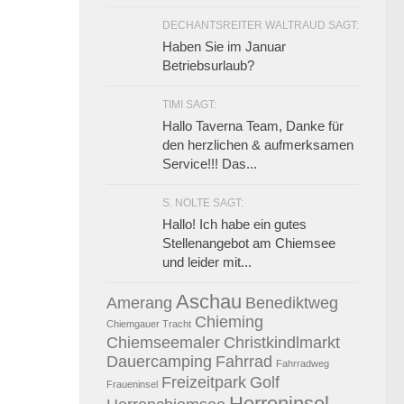
DECHANTSREITER WALTRAUD SAGT:
Haben Sie im Januar
Betriebsurlaub?
TIMI SAGT:
Hallo Taverna Team, Danke für
den herzlichen & aufmerksamen
Service!!! Das...
S. NOLTE SAGT:
Hallo! Ich habe ein gutes
Stellenangebot am Chiemsee
und leider mit...
Aschau
Amerang
Benediktweg
Chieming
Chiemgauer Tracht
Chiemseemaler
Christkindlmarkt
Dauercamping
Fahrrad
Fahrradweg
0
Freizeitpark
Golf
Fraueninsel
Herreninsel