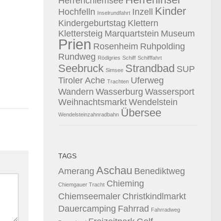
Herrenchiemsee
Kinder
Hochfelln
Inzell
Inselrundfahrt
Kindergeburtstag
Klettern
Klettersteig
Marquartstein
Museum
Prien
Rosenheim
Ruhpolding
Rundweg
Rödlgries
Schiff
Schifffahrt
Seebruck
Strandbad
SUP
Simsee
Tiroler Ache
Uferweg
Trachten
Wandern
Wasserburg
Wassersport
Weihnachtsmarkt
Wendelstein
Übersee
Wendelsteinzahnradbahn
TAGS
Aschau
Amerang
Benediktweg
Chieming
Chiemgauer Tracht
Chiemseemaler
Christkindlmarkt
Dauercamping
Fahrrad
Fahrradweg