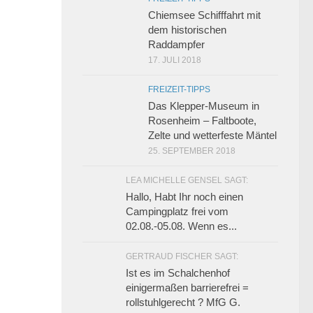
Chiemsee Schifffahrt mit
dem historischen
Raddampfer
17. JULI 2018
FREIZEIT-TIPPS
Das Klepper-Museum in
Rosenheim – Faltboote,
Zelte und wetterfeste Mäntel
25. SEPTEMBER 2018
LEA MICHELLE GENSEL SAGT:
Hallo, Habt Ihr noch einen
Campingplatz frei vom
02.08.-05.08. Wenn es...
GERTRAUD FISCHER SAGT:
Ist es im Schalchenhof
einigermaßen barrierefrei =
rollstuhlgerecht ? MfG G.