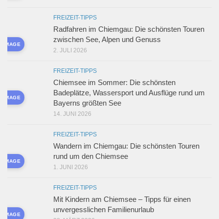
FREIZEIT-TIPPS
Radfahren im Chiemgau: Die schönsten Touren
zwischen See, Alpen und Genuss
D IMAGE
2. JULI 2026
FREIZEIT-TIPPS
Chiemsee im Sommer: Die schönsten
Badeplätze, Wassersport und Ausflüge rund um
D IMAGE
Bayerns größten See
14. JUNI 2026
FREIZEIT-TIPPS
Wandern im Chiemgau: Die schönsten Touren
rund um den Chiemsee
D IMAGE
1. JUNI 2026
FREIZEIT-TIPPS
Mit Kindern am Chiemsee – Tipps für einen
unvergesslichen Familienurlaub
D IMAGE