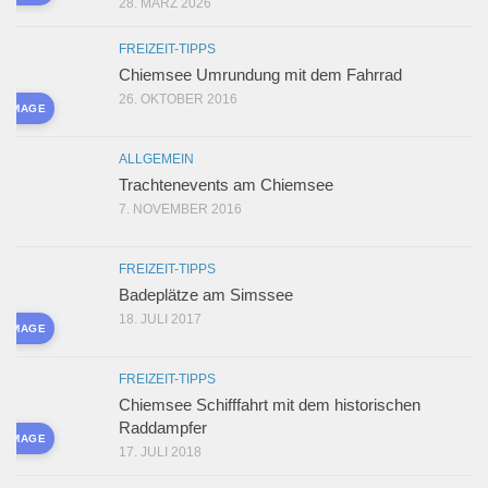
28. MÄRZ 2026
FREIZEIT-TIPPS
Chiemsee Umrundung mit dem Fahrrad
26. OKTOBER 2016
D IMAGE
ALLGEMEIN
Trachtenevents am Chiemsee
7. NOVEMBER 2016
FREIZEIT-TIPPS
Badeplätze am Simssee
18. JULI 2017
D IMAGE
FREIZEIT-TIPPS
Chiemsee Schifffahrt mit dem historischen
Raddampfer
D IMAGE
17. JULI 2018