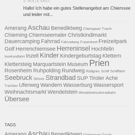
S. NOLTE SAGT:
Hallo! Ich habe ein gutes Stellenangebot am Chiemsee
und leider mit...
Aschau
Amerang
Benediktweg
Chiemgauer Tracht
Chieming
Chiemseemaler
Christkindlmarkt
Dauercamping
Fahrrad
Freizeitpark
Fahrradweg
Fraueninsel
Herreninsel
Golf
Herrenchiemsee
Hochfelln
Kinder
Inzell
Kindergeburtstag
Klettern
Inselrundfahrt
Prien
Klettersteig
Marquartstein
Museum
Rosenheim
Ruhpolding
Rundweg
Rödlgries
Schiff
Schifffahrt
Seebruck
Strandbad
SUP
Tiroler Ache
Simsee
Uferweg
Wandern
Wasserburg
Wassersport
Trachten
Weihnachtsmarkt
Wendelstein
Wendelsteinzahnradbahn
Übersee
TAGS
Aschau
Amerang
Benediktweg
Chiemgauer Tracht