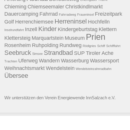
Chieming
Chiemseemaler
Christkindlmarkt
Dauercamping
Fahrrad
Freizeitpark
Fahrradweg
Fraueninsel
Herreninsel
Golf
Herrenchiemsee
Hochfelln
Kinder
Inzell
Kindergeburtstag
Klettern
Inselrundfahrt
Prien
Klettersteig
Marquartstein
Museum
Rosenheim
Ruhpolding
Rundweg
Rödlgries
Schiff
Schifffahrt
Seebruck
Strandbad
SUP
Tiroler Ache
Simsee
Uferweg
Wandern
Wasserburg
Wassersport
Trachten
Weihnachtsmarkt
Wendelstein
Wendelsteinzahnradbahn
Übersee
Wir unterstützen den
Verein Energiewende InnSalzach e.V.