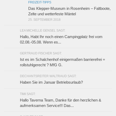
FREIZEIT-TIPPS
Das Klepper-Museum in Rosenheim – Faltboote,
Zelte und wetterfeste Mäntel
25. SEPTEMBER 2018
LEA MICHELLE GENSEL SAGT:
Hallo, Habt Ihr noch einen Campingplatz frei vom
02.08.-05.08. Wenn es...
GERTRAUD FISCHER SAGT:
Ist es im Schalchenhof einigermaßen barrierefrei =
rollstuhlgerecht ? MfG G.
DECHANTSREITER WALTRAUD SAGT:
Haben Sie im Januar Betriebsurlaub?
TIMI SAGT:
Hallo Taverna Team, Danke für den herzlichen &
aufmerksamen Service!!! Das...