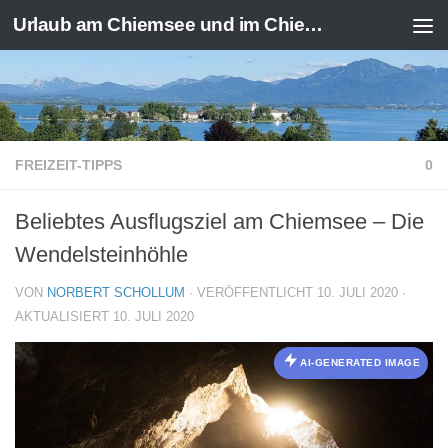
Urlaub am Chiemsee und im Chiemgau
Zum Inhalt springen
FREIZEIT-TIPPS
0
Beliebtes Ausflugsziel am Chiemsee – Die
Wendelsteinhöhle
VON
NORBERT SCHOLLUM
· VERÖFFENTLICHT
10. JULI 2020
·
AKTUALISIERT
10. JULI 2020
AI-GENERATED IMAGE