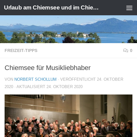
Urlaub am Chiemsee und im Chiemgau
Zum Inhalt springen
FREIZEIT-TIPPS
0
Chiemsee für Musikliebhaber
VON
NORBERT SCHOLLUM
· VERÖFFENTLICHT
24. OKTOBER
2020
· AKTUALISIERT
24. OKTOBER 2020