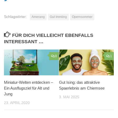
Schlagwörter:
Amerang
Gut Immling
Opernsommer
FÜR DICH VIELLEICHT EBENFALLS
INTERESSANT …
0
1
Miniatur-Welten entdecken –
Gut Ising: das attraktive
Ein Ausflugsziel für Alt und
Spaerlebnis am Chiemsee
Jung
3. MAI 2025
23. APRIL 2020