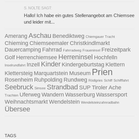
S. NOLTE SAGT:
Hallo! Ich habe ein gutes Stellenangebot am Chiemsee
und leider mit...
Aschau
Amerang
Benediktweg
Chiemgauer Tracht
Chieming
Chiemseemaler
Christkindlmarkt
Dauercamping
Fahrrad
Freizeitpark
Fahrradweg
Fraueninsel
Herreninsel
Golf
Herrenchiemsee
Hochfelln
Kinder
Inzell
Kindergeburtstag
Klettern
Inselrundfahrt
Prien
Klettersteig
Marquartstein
Museum
Rosenheim
Ruhpolding
Rundweg
Rödlgries
Schiff
Schifffahrt
Seebruck
Strandbad
SUP
Tiroler Ache
Simsee
Uferweg
Wandern
Wasserburg
Wassersport
Trachten
Weihnachtsmarkt
Wendelstein
Wendelsteinzahnradbahn
Übersee
TAGS