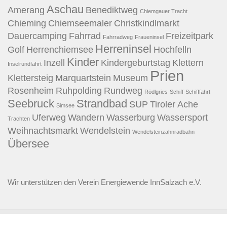
Aschau
Amerang
Benediktweg
Chiemgauer Tracht
Chieming
Chiemseemaler
Christkindlmarkt
Dauercamping
Fahrrad
Freizeitpark
Fahrradweg
Fraueninsel
Herreninsel
Golf
Herrenchiemsee
Hochfelln
Kinder
Inzell
Kindergeburtstag
Klettern
Inselrundfahrt
Prien
Klettersteig
Marquartstein
Museum
Rosenheim
Ruhpolding
Rundweg
Rödlgries
Schiff
Schifffahrt
Seebruck
Strandbad
SUP
Tiroler Ache
Simsee
Uferweg
Wandern
Wasserburg
Wassersport
Trachten
Weihnachtsmarkt
Wendelstein
Wendelsteinzahnradbahn
Übersee
Wir unterstützen den
Verein Energiewende InnSalzach e.V.