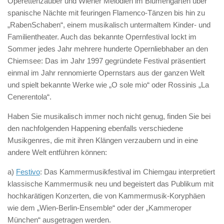
Operettenzauber und Wiener Melodien im Blumengarten über
spanische Nächte mit feuringen Flamenco-Tänzen bis hin zu
„RabenSchaben“, einem musikalisch untermaltem Kinder- und
Familientheater. Auch das bekannte Opernfestival lockt im
Sommer jedes Jahr mehrere hunderte Opernliebhaber an den
Chiemsee: Das im Jahr 1997 gegründete Festival präsentiert
einmal im Jahr rennomierte Opernstars aus der ganzen Welt
und spielt bekannte Werke wie „O sole mio“ oder Rossinis „La
Cenerentola“.
Haben Sie musikalisch immer noch nicht genug, finden Sie bei
den nachfolgenden Happening ebenfalls verschiedene
Musikgenres, die mit ihren Klängen verzaubern und in eine
andere Welt entführen können:
a)
Festivo
: Das Kammermusikfestival im Chiemgau interpretiert
klassische Kammermusik neu und begeistert das Publikum mit
hochkarätigen Konzerten, die von Kammermusik-Koryphäen
wie dem „Wien-Berlin-Ensemble“ oder der „Kammeroper
München“ ausgetragen werden.