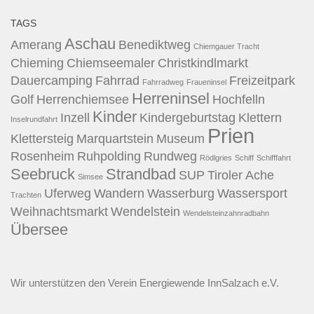
TAGS
Aschau
Amerang
Benediktweg
Chiemgauer Tracht
Chieming
Chiemseemaler
Christkindlmarkt
Dauercamping
Fahrrad
Freizeitpark
Fahrradweg
Fraueninsel
Herreninsel
Golf
Herrenchiemsee
Hochfelln
Kinder
Inzell
Kindergeburtstag
Klettern
Inselrundfahrt
Prien
Klettersteig
Marquartstein
Museum
Rosenheim
Ruhpolding
Rundweg
Rödlgries
Schiff
Schifffahrt
Seebruck
Strandbad
SUP
Tiroler Ache
Simsee
Uferweg
Wandern
Wasserburg
Wassersport
Trachten
Weihnachtsmarkt
Wendelstein
Wendelsteinzahnradbahn
Übersee
Wir unterstützen den
Verein Energiewende InnSalzach e.V.