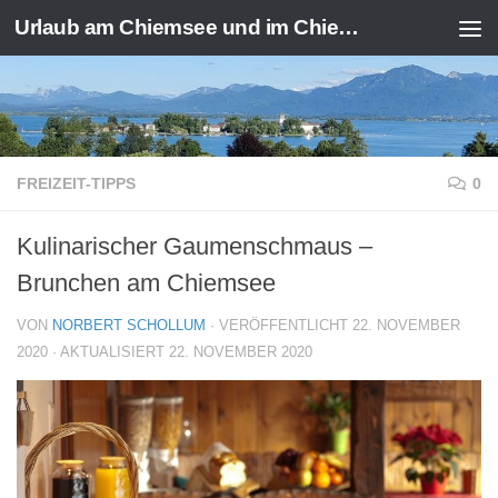
Urlaub am Chiemsee und im Chiemgau
Zum Inhalt springen
FREIZEIT-TIPPS
0
Kulinarischer Gaumenschmaus –
Brunchen am Chiemsee
VON
NORBERT SCHOLLUM
· VERÖFFENTLICHT
22. NOVEMBER
2020
· AKTUALISIERT
22. NOVEMBER 2020