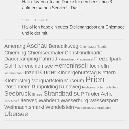
Hallo Taverna Team, Danke für den herzlichen &
aufmerksamen Service!!! Das...
S. NOLTE SAGT:
Hallo! Ich habe ein gutes Stellenangebot am Chiemsee
und leider mit...
Aschau
Amerang
Benediktweg
Chiemgauer Tracht
Chieming
Chiemseemaler
Christkindlmarkt
Dauercamping
Fahrrad
Freizeitpark
Fahrradweg
Fraueninsel
Herreninsel
Golf
Herrenchiemsee
Hochfelln
Kinder
Inzell
Kindergeburtstag
Klettern
Inselrundfahrt
Prien
Klettersteig
Marquartstein
Museum
Rosenheim
Ruhpolding
Rundweg
Rödlgries
Schiff
Schifffahrt
Seebruck
Strandbad
SUP
Tiroler Ache
Simsee
Uferweg
Wandern
Wasserburg
Wassersport
Trachten
Weihnachtsmarkt
Wendelstein
Wendelsteinzahnradbahn
Übersee