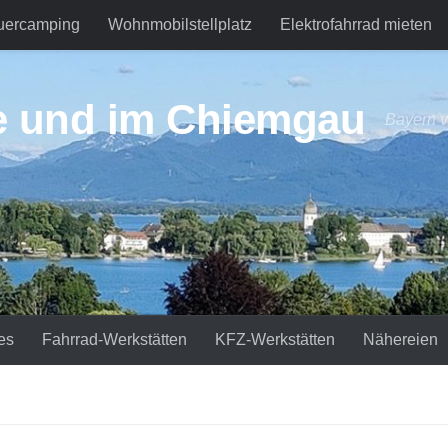
uercamping
Wohnmobilstellplatz
Elektrofahrrad mieten
e und im Chiemgau
Bayern v
es
Fahrrad-Werkstätten
KFZ-Werkstätten
Nähereien