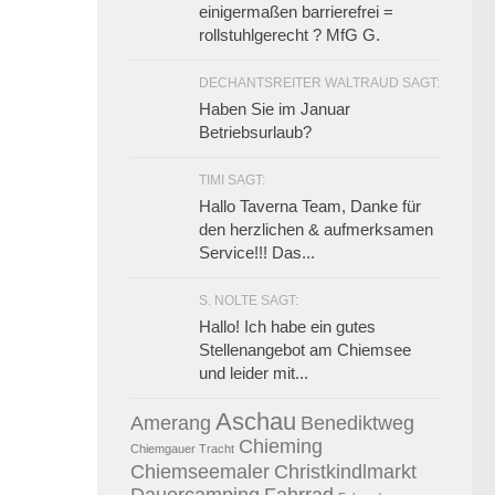
einigermaßen barrierefrei =
rollstuhlgerecht ? MfG G.
DECHANTSREITER WALTRAUD SAGT:
Haben Sie im Januar
Betriebsurlaub?
TIMI SAGT:
Hallo Taverna Team, Danke für
den herzlichen & aufmerksamen
Service!!! Das...
S. NOLTE SAGT:
Hallo! Ich habe ein gutes
Stellenangebot am Chiemsee
und leider mit...
Aschau
Amerang
Benediktweg
Chieming
Chiemgauer Tracht
Chiemseemaler
Christkindlmarkt
0
Dauercamping
Fahrrad