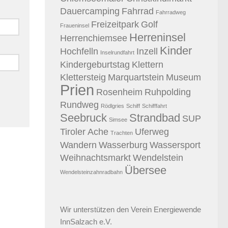
Dauercamping
Fahrrad
Fahrradweg
Freizeitpark
Golf
Fraueninsel
Herreninsel
Herrenchiemsee
Kinder
Hochfelln
Inzell
Inselrundfahrt
Kindergeburtstag
Klettern
Klettersteig
Marquartstein
Museum
Prien
Rosenheim
Ruhpolding
Rundweg
Rödlgries
Schiff
Schifffahrt
Seebruck
Strandbad
SUP
Simsee
Tiroler Ache
Uferweg
Trachten
Wandern
Wasserburg
Wassersport
Weihnachtsmarkt
Wendelstein
Übersee
Wendelsteinzahnradbahn
Wir unterstützen den
Verein Energiewende
InnSalzach e.V.