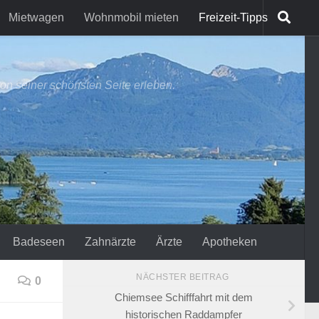
Mietwagen
Wohnmobil mieten
Freizeit-Tipps
on seiner schönsten Seite erleben.
Badeseen
Zahnärzte
Ärzte
Apotheken
NÄCHSTER BEITRAG
0
Chiemsee Schifffahrt mit dem
historischen Raddampfer