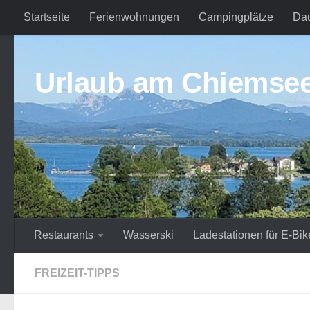
Startseite
Ferienwohnungen
Campingplätze
Da
Zum Inhalt springen
Urlaub am Chiemse
Restaurants
Wasserski
Ladestationen für E-Bik
FREIZEIT-TIPPS