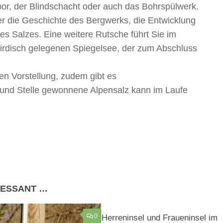
abor, der Blindschacht oder auch das Bohrspülwerk.
ber die Geschichte des Bergwerks, die Entwicklung
s Salzes. Eine weitere Rutsche führt Sie im
rirdisch gelegenen Spiegelsee, der zum Abschluss
len Vorstellung, zudem gibt es
 und Stelle gewonnene Alpensalz kann im Laufe
RESSANT …
0
Herreninsel und Fraueninsel im