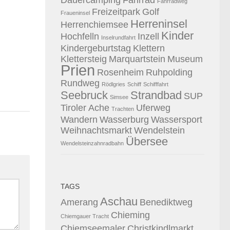
Fahrradweg
Freizeitpark
Golf
Fraueninsel
Herreninsel
Herrenchiemsee
Kinder
Hochfelln
Inzell
Inselrundfahrt
Kindergeburtstag
Klettern
Klettersteig
Marquartstein
Museum
Prien
Rosenheim
Ruhpolding
Rundweg
Rödlgries
Schiff
Schifffahrt
Seebruck
Strandbad
SUP
Simsee
Tiroler Ache
Uferweg
Trachten
Wandern
Wasserburg
Wassersport
Weihnachtsmarkt
Wendelstein
Übersee
Wendelsteinzahnradbahn
TAGS
Aschau
Amerang
Benediktweg
Chieming
Chiemgauer Tracht
Chiemseemaler
Christkindlmarkt