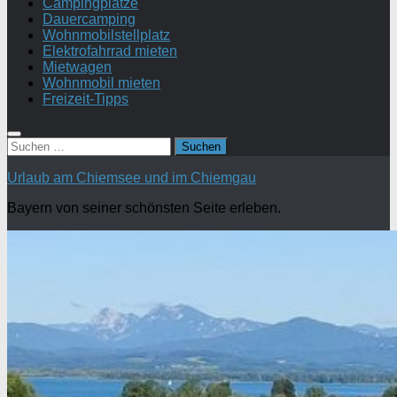
Campingplätze
Dauercamping
Wohnmobilstellplatz
Elektrofahrrad mieten
Mietwagen
Wohnmobil mieten
Freizeit-Tipps
Suchen
nach:
Urlaub am Chiemsee und im Chiemgau
Bayern von seiner schönsten Seite erleben.