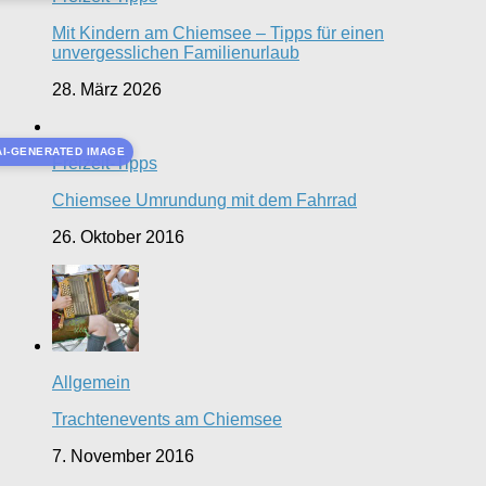
Mit Kindern am Chiemsee – Tipps für einen
unvergesslichen Familienurlaub
28. März 2026
AI-GENERATED IMAGE
Freizeit-Tipps
Chiemsee Umrundung mit dem Fahrrad
26. Oktober 2016
Allgemein
Trachtenevents am Chiemsee
7. November 2016