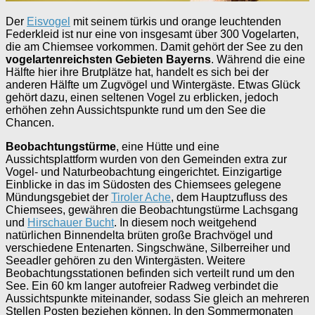
Der
Eisvogel
mit seinem türkis und orange leuchtenden
Federkleid ist nur eine von insgesamt über 300 Vogelarten,
die am Chiemsee vorkommen. Damit gehört der See zu den
vogelartenreichsten Gebieten Bayerns
. Während die eine
Hälfte hier ihre Brutplätze hat, handelt es sich bei der
anderen Hälfte um Zugvögel und Wintergäste. Etwas Glück
gehört dazu, einen seltenen Vogel zu erblicken, jedoch
erhöhen zehn Aussichtspunkte rund um den See die
Chancen.
Beobachtungstürme
, eine Hütte und eine
Aussichtsplattform wurden von den Gemeinden extra zur
Vogel- und Naturbeobachtung eingerichtet. Einzigartige
Einblicke in das im Südosten des Chiemsees gelegene
Mündungsgebiet der
Tiroler Ache
, dem Hauptzufluss des
Chiemsees, gewähren die Beobachtungstürme Lachsgang
und
Hirschauer Bucht
. In diesem noch weitgehend
natürlichen Binnendelta brüten große Brachvögel und
verschiedene Entenarten. Singschwäne, Silberreiher und
Seeadler gehören zu den Wintergästen. Weitere
Beobachtungsstationen befinden sich verteilt rund um den
See. Ein 60 km langer autofreier Radweg verbindet die
Aussichtspunkte miteinander, sodass Sie gleich an mehreren
Stellen Posten beziehen können. In den Sommermonaten