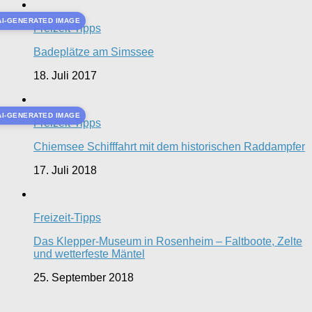
AI-GENERATED IMAGE
Freizeit-Tipps
Badeplätze am Simssee
18. Juli 2017
AI-GENERATED IMAGE
Freizeit-Tipps
Chiemsee Schifffahrt mit dem historischen Raddampfer
17. Juli 2018
Freizeit-Tipps
Das Klepper-Museum in Rosenheim – Faltboote, Zelte
und wetterfeste Mäntel
25. September 2018