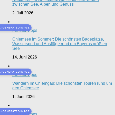
zwischen See, Alpen und Genuss
2. Juli 2026
AI-GENERATED IMAGE
Freizeit-Tipps
Chiemsee im Sommer: Die schönsten Badeplätze,
Wassersport und Ausflüge rund um Bayerns größten
See
14. Juni 2026
AI-GENERATED IMAGE
Freizeit-Tipps
Wandern im Chiemgau: Die schönsten Touren rund um
den Chiemsee
1. Juni 2026
AI-GENERATED IMAGE
Freizeit-Tipps