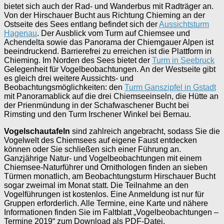
bietet sich auch der Rad- und Wanderbus mit Radträger an.
Von der Hirschauer Bucht aus Richtung Chieming an der
Ostseite des Sees entlang befindet sich der
Aussichtsturm
Hagenau
. Der Ausblick vom Turm auf Chiemsee und
Achendelta sowie das Panorama der Chiemgauer Alpen ist
beeindruckend. Barrierefrei zu erreichen ist die Plattform in
Chieming. Im Norden des Sees bietet der
Turm in Seebruck
Gelegenheit für Vogelbeobachtungen. An der Westseite gibt
es gleich drei weitere Aussichts- und
Beobachtungsmöglichkeiten: den
Turm Ganszipfel in Gstadt
mit Panoramablick auf die drei Chiemseeinseln, die Hütte an
der Prienmündung in der Schafwaschener Bucht bei
Rimsting und den Turm Irschener Winkel bei Bernau.
Vogelschautafeln
sind zahlreich angebracht, sodass Sie die
Vogelwelt des Chiemsees auf eigene Faust entdecken
können oder Sie schließen sich einer Führung an.
Ganzjährige Natur- und Vogelbeobachtungen mit einem
Chiemsee-Naturführer und Ornithologen finden an sieben
Türmen monatlich, am Beobachtungsturm Hirschauer Bucht
sogar zweimal im Monat statt. Die Teilnahme an den
Vogelführungen ist kostenlos. Eine Anmeldung ist nur für
Gruppen erforderlich. Alle Termine, eine Karte und nähere
Informationen finden Sie im Faltblatt „Vogelbeobachtungen –
Termine 2019“ zum Download als PDF-Datei.