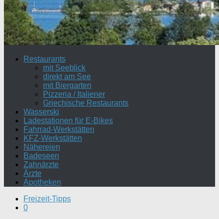
Restaurants
mit Seeblick
direkt am See
mit Biergarten
Pizzeria / Italiener
Griechische Restaurants
Wasserski
Ladestationen für E-Bikes
Fahrrad-Werkstätten
KFZ-Werkstätten
Nähereien
Badeseen
Zahnärzte
Ärzte
Apotheken
Freizeit-Tipps
0