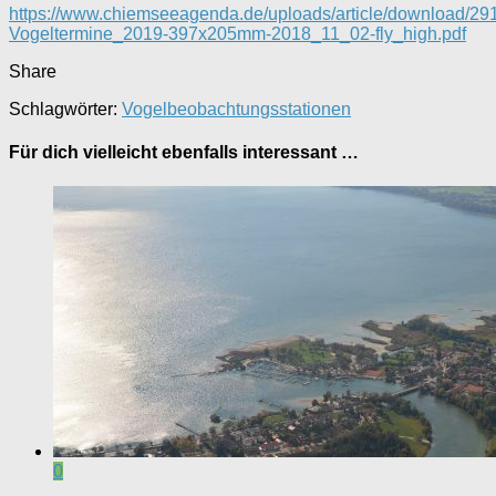
https://www.chiemseeagenda.de/uploads/article/download/2919
Vogeltermine_2019-397x205mm-2018_11_02-fly_high.pdf
Share
Schlagwörter:
Vogelbeobachtungsstationen
Für dich vielleicht ebenfalls interessant …
0