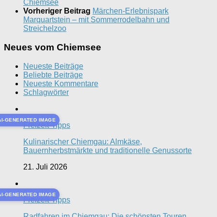
Chiemsee
Vorheriger Beitrag
Märchen-Erlebnispark
Marquartstein – mit Sommerrodelbahn und
Streichelzoo
Neues vom Chiemsee
Neueste Beiträge
Beliebte Beiträge
Neueste Kommentare
Schlagwörter
AI-GENERATED IMAGE
Freizeit-Tipps
Kulinarischer Chiemgau: Almkäse,
Bauernherbstmärkte und traditionelle Genussorte
21. Juli 2026
AI-GENERATED IMAGE
Freizeit-Tipps
Radfahren im Chiemgau: Die schönsten Touren