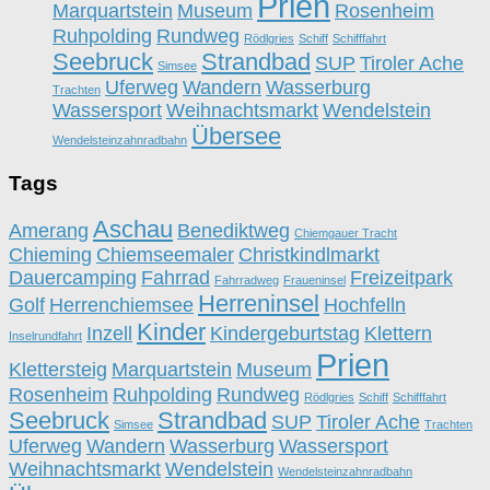
Prien
Marquartstein
Museum
Rosenheim
Ruhpolding
Rundweg
Rödlgries
Schiff
Schifffahrt
Seebruck
Strandbad
SUP
Tiroler Ache
Simsee
Uferweg
Wandern
Wasserburg
Trachten
Wassersport
Weihnachtsmarkt
Wendelstein
Übersee
Wendelsteinzahnradbahn
Tags
Aschau
Amerang
Benediktweg
Chiemgauer Tracht
Chieming
Chiemseemaler
Christkindlmarkt
Dauercamping
Fahrrad
Freizeitpark
Fahrradweg
Fraueninsel
Herreninsel
Golf
Herrenchiemsee
Hochfelln
Kinder
Inzell
Kindergeburtstag
Klettern
Inselrundfahrt
Prien
Klettersteig
Marquartstein
Museum
Rosenheim
Ruhpolding
Rundweg
Rödlgries
Schiff
Schifffahrt
Seebruck
Strandbad
SUP
Tiroler Ache
Simsee
Trachten
Uferweg
Wandern
Wasserburg
Wassersport
Weihnachtsmarkt
Wendelstein
Wendelsteinzahnradbahn