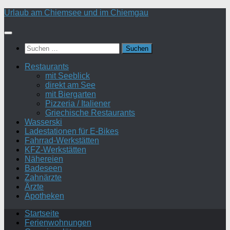
Zum
Urlaub am Chiemsee und im Chiemgau
Inhalt
springen
Suchen
nach:
Restaurants
mit Seeblick
direkt am See
mit Biergarten
Pizzeria / Italiener
Griechische Restaurants
Wasserski
Ladestationen für E-Bikes
Fahrrad-Werkstätten
KFZ-Werkstätten
Nähereien
Badeseen
Zahnärzte
Ärzte
Apotheken
Startseite
Ferienwohnungen