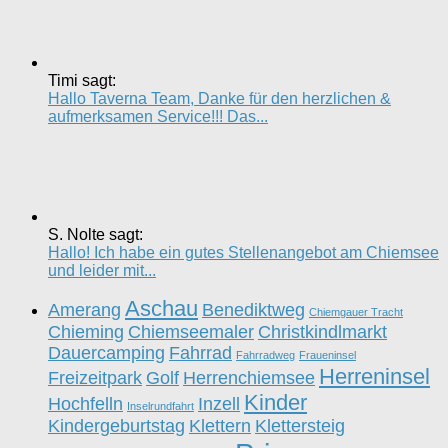
Timi sagt:
Hallo Taverna Team, Danke für den herzlichen &
aufmerksamen Service!!! Das...
S. Nolte sagt:
Hallo! Ich habe ein gutes Stellenangebot am Chiemsee
und leider mit...
Aschau
Amerang
Benediktweg
Chiemgauer Tracht
Chieming
Chiemseemaler
Christkindlmarkt
Dauercamping
Fahrrad
Fahrradweg
Fraueninsel
Herreninsel
Freizeitpark
Golf
Herrenchiemsee
Kinder
Hochfelln
Inzell
Inselrundfahrt
Kindergeburtstag
Klettern
Klettersteig