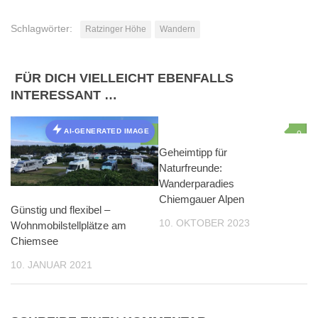
Schlagwörter:
Ratzinger Höhe
Wandern
FÜR DICH VIELLEICHT EBENFALLS
INTERESSANT …
AI-GENERATED IMAGE
0
0
AI-GENERATED IMAGE
Geheimtipp für
Naturfreunde:
Wanderparadies
Chiemgauer Alpen
Günstig und flexibel –
10. OKTOBER 2023
Wohnmobilstellplätze am
Chiemsee
10. JANUAR 2021