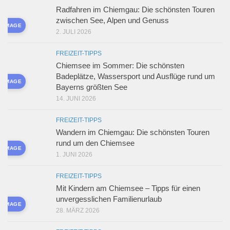
Radfahren im Chiemgau: Die schönsten Touren
zwischen See, Alpen und Genuss
D IMAGE
2. JULI 2026
FREIZEIT-TIPPS
Chiemsee im Sommer: Die schönsten
Badeplätze, Wassersport und Ausflüge rund um
D IMAGE
Bayerns größten See
14. JUNI 2026
FREIZEIT-TIPPS
Wandern im Chiemgau: Die schönsten Touren
rund um den Chiemsee
D IMAGE
1. JUNI 2026
FREIZEIT-TIPPS
Mit Kindern am Chiemsee – Tipps für einen
unvergesslichen Familienurlaub
D IMAGE
28. MÄRZ 2026