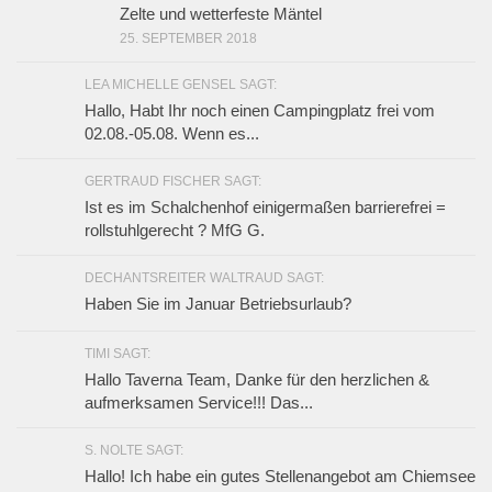
Zelte und wetterfeste Mäntel
25. SEPTEMBER 2018
LEA MICHELLE GENSEL SAGT:
Hallo, Habt Ihr noch einen Campingplatz frei vom
02.08.-05.08. Wenn es...
GERTRAUD FISCHER SAGT:
Ist es im Schalchenhof einigermaßen barrierefrei =
rollstuhlgerecht ? MfG G.
DECHANTSREITER WALTRAUD SAGT:
Haben Sie im Januar Betriebsurlaub?
TIMI SAGT:
Hallo Taverna Team, Danke für den herzlichen &
aufmerksamen Service!!! Das...
S. NOLTE SAGT:
Hallo! Ich habe ein gutes Stellenangebot am Chiemsee