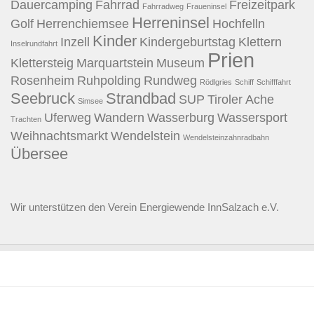
Dauercamping
Fahrrad
Freizeitpark
Fahrradweg
Fraueninsel
Herreninsel
Golf
Herrenchiemsee
Hochfelln
Kinder
Inzell
Kindergeburtstag
Klettern
Inselrundfahrt
Prien
Klettersteig
Marquartstein
Museum
Rosenheim
Ruhpolding
Rundweg
Rödlgries
Schiff
Schifffahrt
Seebruck
Strandbad
SUP
Tiroler Ache
Simsee
Uferweg
Wandern
Wasserburg
Wassersport
Trachten
Weihnachtsmarkt
Wendelstein
Wendelsteinzahnradbahn
Übersee
Wir unterstützen den
Verein Energiewende InnSalzach e.V.