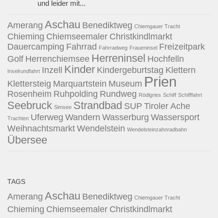
und leider mit...
Aschau
Amerang
Benediktweg
Chiemgauer Tracht
Chieming
Chiemseemaler
Christkindlmarkt
Dauercamping
Fahrrad
Freizeitpark
Fahrradweg
Fraueninsel
Herreninsel
Golf
Herrenchiemsee
Hochfelln
Kinder
Inzell
Kindergeburtstag
Klettern
Inselrundfahrt
Prien
Klettersteig
Marquartstein
Museum
Rosenheim
Ruhpolding
Rundweg
Rödlgries
Schiff
Schifffahrt
Seebruck
Strandbad
SUP
Tiroler Ache
Simsee
Uferweg
Wandern
Wasserburg
Wassersport
Trachten
Weihnachtsmarkt
Wendelstein
Wendelsteinzahnradbahn
Übersee
TAGS
Aschau
Amerang
Benediktweg
Chiemgauer Tracht
Chieming
Chiemseemaler
Christkindlmarkt