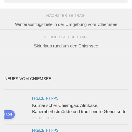
NÄCHSTER BEITRAG
Winterausflugsziele in der Umgebung vom Chiemsee
VORHERIGER BEITRAG
Skiurlaub rund um den Chiemsee
NEUES VOM CHIEMSEE
FREIZEIT-TIPPS
Kulinarischer Chiemgau: Almkäse,
Bauernherbstmärkte und traditionelle Genussorte
D IMAGE
21. JULI 2026
FREIZEIT-TIPPS