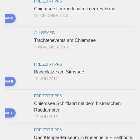
FREIZEIT-TIPPS
Chiemsee Umrundung mit dem Fahrrad
26. OKTOBER 2016
D IMAGE
ALLGEMEIN
Trachtenevents am Chiemsee
7. NOVEMBER 2016
FREIZEIT-TIPPS
Badeplätze am Simssee
18. JULI 2017
D IMAGE
FREIZEIT-TIPPS
Chiemsee Schifffahrt mit dem historischen
Raddampfer
D IMAGE
17. JULI 2018
FREIZEIT-TIPPS
Das Klepper-Museum in Rosenheim – Faltboote,