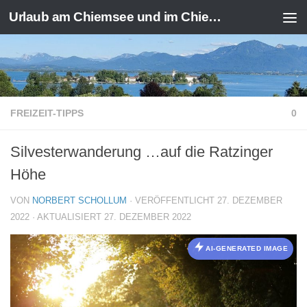
Urlaub am Chiemsee und im Chiemgau
Zum Inhalt springen
FREIZEIT-TIPPS
0
Silvesterwanderung …auf die Ratzinger
Höhe
VON
NORBERT SCHOLLUM
· VERÖFFENTLICHT
27. DEZEMBER
2022
· AKTUALISIERT
27. DEZEMBER 2022
AI-GENERATED IMAGE