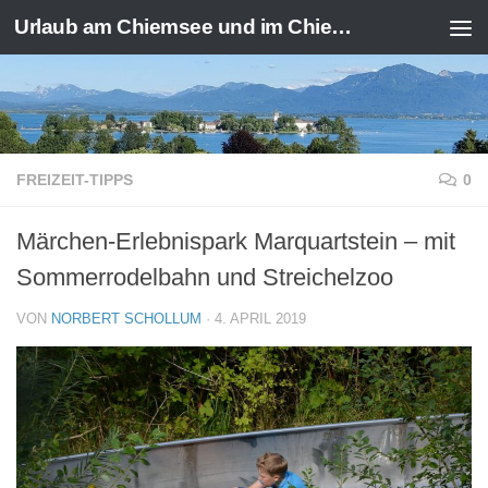
Urlaub am Chiemsee und im Chiemgau
Zum Inhalt springen
FREIZEIT-TIPPS
0
Märchen-Erlebnispark Marquartstein – mit
Sommerrodelbahn und Streichelzoo
VON
NORBERT SCHOLLUM
·
4. APRIL 2019