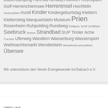
Fahrradweg
Fraueninsel
Herreninsel
Golf
Herrenchiemsee
Hochfelln
Kinder
Inzell
Kindergeburtstag
Klettern
Inselrundfahrt
Prien
Klettersteig
Marquartstein
Museum
Rosenheim
Ruhpolding
Rundweg
Rödlgries
Schiff
Schifffahrt
Seebruck
Strandbad
SUP
Tiroler Ache
Simsee
Uferweg
Wandern
Wasserburg
Wassersport
Trachten
Weihnachtsmarkt
Wendelstein
Wendelsteinzahnradbahn
Übersee
Wir unterstützen den
Verein Energiewende InnSalzach e.V.
ÜBER UNS