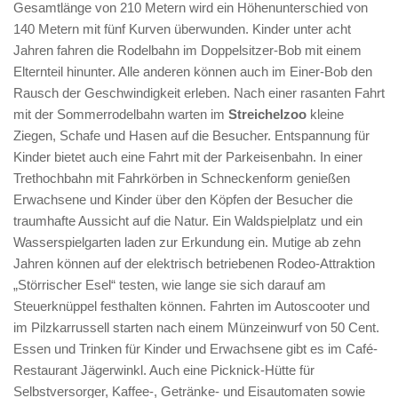
Gesamtlänge von 210 Metern wird ein Höhenunterschied von
140 Metern mit fünf Kurven überwunden. Kinder unter acht
Jahren fahren die Rodelbahn im Doppelsitzer-Bob mit einem
Elternteil hinunter. Alle anderen können auch im Einer-Bob den
Rausch der Geschwindigkeit erleben. Nach einer rasanten Fahrt
mit der Sommerrodelbahn warten im
Streichelzoo
kleine
Ziegen, Schafe und Hasen auf die Besucher. Entspannung für
Kinder bietet auch eine Fahrt mit der Parkeisenbahn. In einer
Trethochbahn mit Fahrkörben in Schneckenform genießen
Erwachsene und Kinder über den Köpfen der Besucher die
traumhafte Aussicht auf die Natur. Ein Waldspielplatz und ein
Wasserspielgarten laden zur Erkundung ein. Mutige ab zehn
Jahren können auf der elektrisch betriebenen Rodeo-Attraktion
„Störrischer Esel“ testen, wie lange sie sich darauf am
Steuerknüppel festhalten können. Fahrten im Autoscooter und
im Pilzkarrussell starten nach einem Münzeinwurf von 50 Cent.
Essen und Trinken für Kinder und Erwachsene gibt es im Café-
Restaurant Jägerwinkl. Auch eine Picknick-Hütte für
Selbstversorger, Kaffee-, Getränke- und Eisautomaten sowie