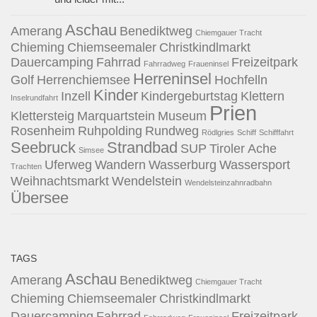
Aschau
Amerang
Benediktweg
Chiemgauer Tracht
Chieming
Chiemseemaler
Christkindlmarkt
Dauercamping
Fahrrad
Freizeitpark
Fahrradweg
Fraueninsel
Herreninsel
Golf
Herrenchiemsee
Hochfelln
Kinder
Inzell
Kindergeburtstag
Klettern
Inselrundfahrt
Prien
Klettersteig
Marquartstein
Museum
Rosenheim
Ruhpolding
Rundweg
Rödlgries
Schiff
Schifffahrt
Seebruck
Strandbad
SUP
Tiroler Ache
Simsee
Uferweg
Wandern
Wasserburg
Wassersport
Trachten
Weihnachtsmarkt
Wendelstein
Wendelsteinzahnradbahn
Übersee
TAGS
Aschau
Amerang
Benediktweg
Chiemgauer Tracht
Chieming
Chiemseemaler
Christkindlmarkt
Dauercamping
Fahrrad
Freizeitpark