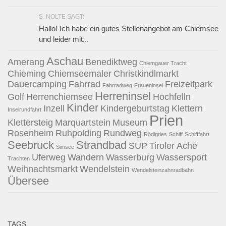
S. NOLTE SAGT:
Hallo! Ich habe ein gutes Stellenangebot am Chiemsee
und leider mit...
Aschau
Amerang
Benediktweg
Chiemgauer Tracht
Chieming
Chiemseemaler
Christkindlmarkt
Dauercamping
Fahrrad
Freizeitpark
Fahrradweg
Fraueninsel
Herreninsel
Golf
Herrenchiemsee
Hochfelln
Kinder
Inzell
Kindergeburtstag
Klettern
Inselrundfahrt
Prien
Klettersteig
Marquartstein
Museum
Rosenheim
Ruhpolding
Rundweg
Rödlgries
Schiff
Schifffahrt
Seebruck
Strandbad
SUP
Tiroler Ache
Simsee
Uferweg
Wandern
Wasserburg
Wassersport
Trachten
Weihnachtsmarkt
Wendelstein
Wendelsteinzahnradbahn
Übersee
TAGS