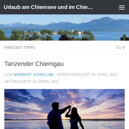
Urlaub am Chiemsee und im Chiemgau
Zum Inhalt springen
FREIZEIT-TIPPS
0
Tanzender Chiemgau
VON
NORBERT SCHOLLUM
· VERÖFFENTLICHT
19. APRIL 2022
·
AKTUALISIERT
19. APRIL 2022