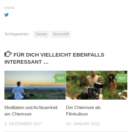
SHARE
Schlagwörter:
Tanzen
Tanzschiff
FÜR DICH VIELLEICHT EBENFALLS
INTERESSANT …
0
0
Meditation und Achtsamkeit
Der Chiemsee als
am Chiemsee
Filmkulisse
9. DEZEMBER 2017
29. JANUAR 2022