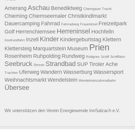
Aschau
Amerang
Benediktweg
Chiemgauer Tracht
Chieming
Chiemseemaler
Christkindlmarkt
Dauercamping
Fahrrad
Freizeitpark
Fahrradweg
Fraueninsel
Herreninsel
Golf
Herrenchiemsee
Hochfelln
Kinder
Inzell
Kindergeburtstag
Klettern
Inselrundfahrt
Prien
Klettersteig
Marquartstein
Museum
Rosenheim
Ruhpolding
Rundweg
Rödlgries
Schiff
Schifffahrt
Seebruck
Strandbad
SUP
Tiroler Ache
Simsee
Uferweg
Wandern
Wasserburg
Wassersport
Trachten
Weihnachtsmarkt
Wendelstein
Wendelsteinzahnradbahn
Übersee
Wir unterstützen den
Verein Energiewende InnSalzach e.V.