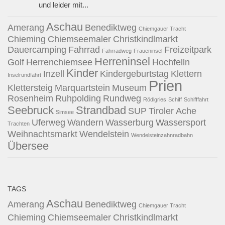
und leider mit...
Aschau
Amerang
Benediktweg
Chiemgauer Tracht
Chieming
Chiemseemaler
Christkindlmarkt
Dauercamping
Fahrrad
Freizeitpark
Fahrradweg
Fraueninsel
Herreninsel
Golf
Herrenchiemsee
Hochfelln
Kinder
Inzell
Kindergeburtstag
Klettern
Inselrundfahrt
Prien
Klettersteig
Marquartstein
Museum
Rosenheim
Ruhpolding
Rundweg
Rödlgries
Schiff
Schifffahrt
Seebruck
Strandbad
SUP
Tiroler Ache
Simsee
Uferweg
Wandern
Wasserburg
Wassersport
Trachten
Weihnachtsmarkt
Wendelstein
Wendelsteinzahnradbahn
Übersee
TAGS
Aschau
Amerang
Benediktweg
Chiemgauer Tracht
Chieming
Chiemseemaler
Christkindlmarkt