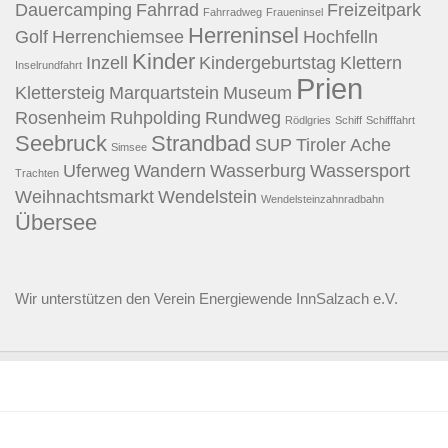
Dauercamping
Fahrrad
Freizeitpark
Fahrradweg
Fraueninsel
Herreninsel
Golf
Herrenchiemsee
Hochfelln
Kinder
Inzell
Kindergeburtstag
Klettern
Inselrundfahrt
Prien
Klettersteig
Marquartstein
Museum
Rosenheim
Ruhpolding
Rundweg
Rödlgries
Schiff
Schifffahrt
Seebruck
Strandbad
SUP
Tiroler Ache
Simsee
Uferweg
Wandern
Wasserburg
Wassersport
Trachten
Weihnachtsmarkt
Wendelstein
Wendelsteinzahnradbahn
Übersee
Wir unterstützen den
Verein Energiewende InnSalzach e.V.