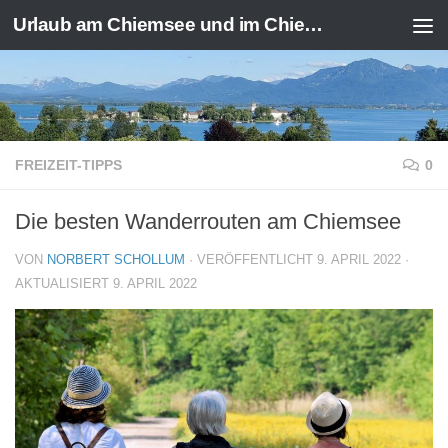
Urlaub am Chiemsee und im Chiemgau
Zum Inhalt springen
FREIZEIT-TIPPS
0
Die besten Wanderrouten am Chiemsee
VON
NORBERT SCHOLLUM
· VERÖFFENTLICHT
9. APRIL 2022
·
AKTUALISIERT
9. APRIL 2022