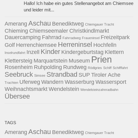
Hallo! Ich habe ein gutes Stellenangebot am Chiemsee
und leider mit...
Aschau
Amerang
Benediktweg
Chiemgauer Tracht
Chieming
Chiemseemaler
Christkindlmarkt
Dauercamping
Fahrrad
Freizeitpark
Fahrradweg
Fraueninsel
Herreninsel
Golf
Herrenchiemsee
Hochfelln
Kinder
Inzell
Kindergeburtstag
Klettern
Inselrundfahrt
Prien
Klettersteig
Marquartstein
Museum
Rosenheim
Ruhpolding
Rundweg
Rödlgries
Schiff
Schifffahrt
Seebruck
Strandbad
SUP
Tiroler Ache
Simsee
Uferweg
Wandern
Wasserburg
Wassersport
Trachten
Weihnachtsmarkt
Wendelstein
Wendelsteinzahnradbahn
Übersee
TAGS
Aschau
Amerang
Benediktweg
Chiemgauer Tracht