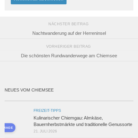
NÄCHSTER BEITRAG
Nachtwanderung auf der Herreninsel
VORHERIGER BEITRAG
Die schönsten Rundwanderwege am Chiemsee
NEUES VOM CHIEMSEE
FREIZEIT-TIPPS
Kulinarischer Chiemgau: Almkäse,
Bauernherbstmärkte und traditionelle Genussorte
D IMAGE
21. JULI 2026