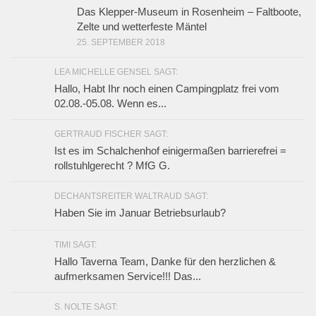
Das Klepper-Museum in Rosenheim – Faltboote,
Zelte und wetterfeste Mäntel
25. SEPTEMBER 2018
LEA MICHELLE GENSEL SAGT:
Hallo, Habt Ihr noch einen Campingplatz frei vom
02.08.-05.08. Wenn es...
GERTRAUD FISCHER SAGT:
Ist es im Schalchenhof einigermaßen barrierefrei =
rollstuhlgerecht ? MfG G.
DECHANTSREITER WALTRAUD SAGT:
Haben Sie im Januar Betriebsurlaub?
TIMI SAGT:
Hallo Taverna Team, Danke für den herzlichen &
aufmerksamen Service!!! Das...
S. NOLTE SAGT: