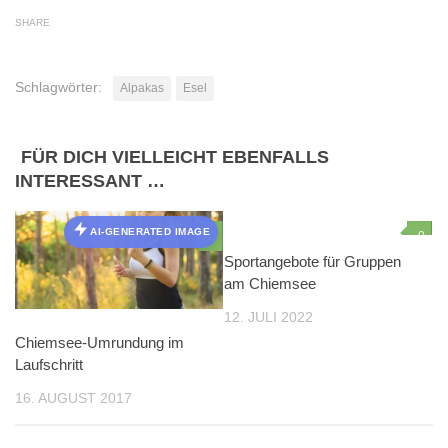
SHARE
Schlagwörter:
Alpakas
Esel
FÜR DICH VIELLEICHT EBENFALLS
INTERESSANT …
AI-GENERATED IMAGE
0
0
AI-GENERATED IMAGE
Sportangebote für Gruppen
am Chiemsee
12. JULI 2022
Chiemsee-Umrundung im
Laufschritt
16. AUGUST 2017