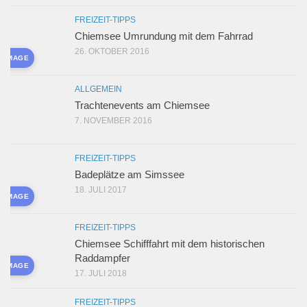
FREIZEIT-TIPPS
Chiemsee Umrundung mit dem Fahrrad
26. OKTOBER 2016
D IMAGE
ALLGEMEIN
Trachtenevents am Chiemsee
7. NOVEMBER 2016
FREIZEIT-TIPPS
Badeplätze am Simssee
18. JULI 2017
D IMAGE
FREIZEIT-TIPPS
Chiemsee Schifffahrt mit dem historischen
Raddampfer
D IMAGE
17. JULI 2018
FREIZEIT-TIPPS