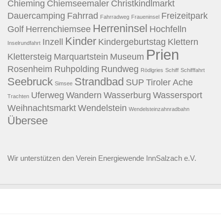
Chieming
Chiemseemaler
Christkindlmarkt
Dauercamping
Fahrrad
Freizeitpark
Fahrradweg
Fraueninsel
Herreninsel
Golf
Herrenchiemsee
Hochfelln
Kinder
Inzell
Kindergeburtstag
Klettern
Inselrundfahrt
Prien
Klettersteig
Marquartstein
Museum
Rosenheim
Ruhpolding
Rundweg
Rödlgries
Schiff
Schifffahrt
Seebruck
Strandbad
SUP
Tiroler Ache
Simsee
Uferweg
Wandern
Wasserburg
Wassersport
Trachten
Weihnachtsmarkt
Wendelstein
Wendelsteinzahnradbahn
Übersee
Wir unterstützen den
Verein Energiewende InnSalzach e.V.