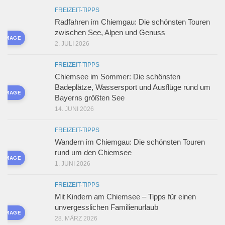
FREIZEIT-TIPPS
Radfahren im Chiemgau: Die schönsten Touren
zwischen See, Alpen und Genuss
D IMAGE
2. JULI 2026
FREIZEIT-TIPPS
Chiemsee im Sommer: Die schönsten
Badeplätze, Wassersport und Ausflüge rund um
D IMAGE
Bayerns größten See
14. JUNI 2026
FREIZEIT-TIPPS
Wandern im Chiemgau: Die schönsten Touren
rund um den Chiemsee
D IMAGE
1. JUNI 2026
FREIZEIT-TIPPS
Mit Kindern am Chiemsee – Tipps für einen
unvergesslichen Familienurlaub
D IMAGE
28. MÄRZ 2026