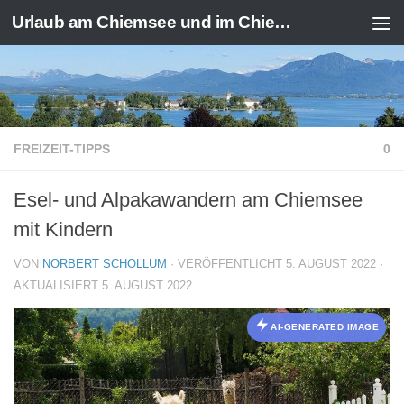
Urlaub am Chiemsee und im Chiemgau
Zum Inhalt springen
FREIZEIT-TIPPS
0
Esel- und Alpakawandern am Chiemsee
mit Kindern
VON
NORBERT SCHOLLUM
· VERÖFFENTLICHT
5. AUGUST 2022
·
AKTUALISIERT
5. AUGUST 2022
AI-GENERATED IMAGE