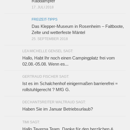
Raddampfer
17. JULI 2018
FREIZEIT-TIPPS
Das Klepper-Museum in Rosenheim – Faltboote,
Zelte und wetterfeste Mäntel
25. SEPTEMBER 2018
LEA MICHELLE GENSEL SAGT:
Hallo, Habt Ihr noch einen Campingplatz frei vom
02.08.-05.08. Wenn es...
GERTRAUD FISCHER SAGT:
Ist es im Schalchenhof einigermaßen barrierefrei =
rollstuhlgerecht ? MfG G.
DECHANTSREITER WALTRAUD SAGT:
Haben Sie im Januar Betriebsurlaub?
TIMI SAGT:
Hallo Taverna Team, Danke für den herzlichen &