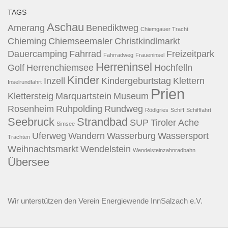
TAGS
Aschau
Amerang
Benediktweg
Chiemgauer Tracht
Chieming
Chiemseemaler
Christkindlmarkt
Dauercamping
Fahrrad
Freizeitpark
Fahrradweg
Fraueninsel
Herreninsel
Golf
Herrenchiemsee
Hochfelln
Kinder
Inzell
Kindergeburtstag
Klettern
Inselrundfahrt
Prien
Klettersteig
Marquartstein
Museum
Rosenheim
Ruhpolding
Rundweg
Rödlgries
Schiff
Schifffahrt
Seebruck
Strandbad
SUP
Tiroler Ache
Simsee
Uferweg
Wandern
Wasserburg
Wassersport
Trachten
Weihnachtsmarkt
Wendelstein
Wendelsteinzahnradbahn
Übersee
Wir unterstützen den
Verein Energiewende InnSalzach e.V.