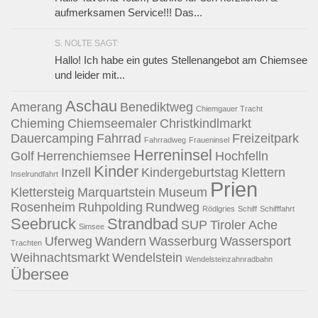
aufmerksamen Service!!! Das...
S. NOLTE SAGT:
Hallo! Ich habe ein gutes Stellenangebot am Chiemsee
und leider mit...
Aschau
Amerang
Benediktweg
Chiemgauer Tracht
Chieming
Chiemseemaler
Christkindlmarkt
Dauercamping
Fahrrad
Freizeitpark
Fahrradweg
Fraueninsel
Herreninsel
Golf
Herrenchiemsee
Hochfelln
Kinder
Inzell
Kindergeburtstag
Klettern
Inselrundfahrt
Prien
Klettersteig
Marquartstein
Museum
Rosenheim
Ruhpolding
Rundweg
Rödlgries
Schiff
Schifffahrt
Seebruck
Strandbad
SUP
Tiroler Ache
Simsee
Uferweg
Wandern
Wasserburg
Wassersport
Trachten
Weihnachtsmarkt
Wendelstein
Wendelsteinzahnradbahn
Übersee