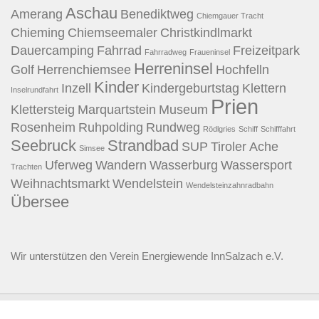
Aschau
Amerang
Benediktweg
Chiemgauer Tracht
Chieming
Chiemseemaler
Christkindlmarkt
Dauercamping
Fahrrad
Freizeitpark
Fahrradweg
Fraueninsel
Herreninsel
Golf
Herrenchiemsee
Hochfelln
Kinder
Inzell
Kindergeburtstag
Klettern
Inselrundfahrt
Prien
Klettersteig
Marquartstein
Museum
Rosenheim
Ruhpolding
Rundweg
Rödlgries
Schiff
Schifffahrt
Seebruck
Strandbad
SUP
Tiroler Ache
Simsee
Uferweg
Wandern
Wasserburg
Wassersport
Trachten
Weihnachtsmarkt
Wendelstein
Wendelsteinzahnradbahn
Übersee
Wir unterstützen den
Verein Energiewende InnSalzach e.V.