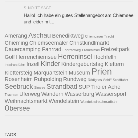
S. NOLTE SAGT:
Hallo! Ich habe ein gutes Stellenangebot am Chiemsee
und leider mit...
Aschau
Amerang
Benediktweg
Chiemgauer Tracht
Chieming
Chiemseemaler
Christkindlmarkt
Dauercamping
Fahrrad
Freizeitpark
Fahrradweg
Fraueninsel
Herreninsel
Golf
Herrenchiemsee
Hochfelln
Kinder
Inzell
Kindergeburtstag
Klettern
Inselrundfahrt
Prien
Klettersteig
Marquartstein
Museum
Rosenheim
Ruhpolding
Rundweg
Rödlgries
Schiff
Schifffahrt
Seebruck
Strandbad
SUP
Tiroler Ache
Simsee
Uferweg
Wandern
Wasserburg
Wassersport
Trachten
Weihnachtsmarkt
Wendelstein
Wendelsteinzahnradbahn
Übersee
TAGS