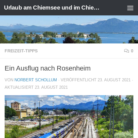
Urlaub am Chiemsee und im Chiemgau
Zum Inhalt springen
FREIZEIT-TIPPS
0
Ein Ausflug nach Rosenheim
VON
NORBERT SCHOLLUM
· VERÖFFENTLICHT
23. AUGUST 2021
·
AKTUALISIERT
23. AUGUST 2021