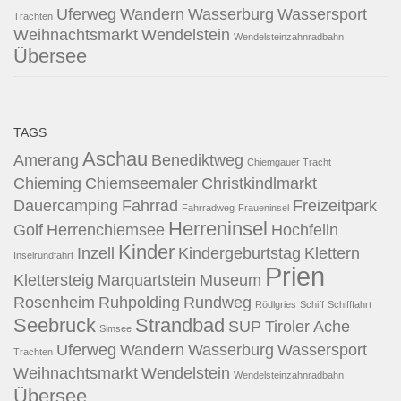
Uferweg
Wandern
Wasserburg
Wassersport
Trachten
Weihnachtsmarkt
Wendelstein
Wendelsteinzahnradbahn
Übersee
TAGS
Aschau
Amerang
Benediktweg
Chiemgauer Tracht
Chieming
Chiemseemaler
Christkindlmarkt
Dauercamping
Fahrrad
Freizeitpark
Fahrradweg
Fraueninsel
Herreninsel
Golf
Herrenchiemsee
Hochfelln
Kinder
Inzell
Kindergeburtstag
Klettern
Inselrundfahrt
Prien
Klettersteig
Marquartstein
Museum
Rosenheim
Ruhpolding
Rundweg
Rödlgries
Schiff
Schifffahrt
Seebruck
Strandbad
SUP
Tiroler Ache
Simsee
Uferweg
Wandern
Wasserburg
Wassersport
Trachten
Weihnachtsmarkt
Wendelstein
Wendelsteinzahnradbahn
Übersee