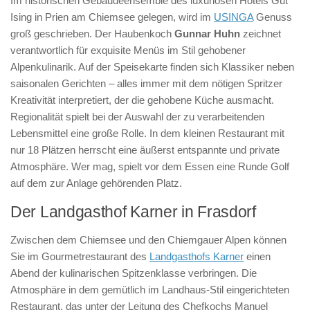
Im historischen Gebäudeensemble des luxuriösen Hotels Gut
Ising in Prien am Chiemsee gelegen, wird im
USINGA
Genuss
groß geschrieben. Der Haubenkoch
Gunnar Huhn
zeichnet
verantwortlich für exquisite Menüs im Stil gehobener
Alpenkulinarik. Auf der Speisekarte finden sich Klassiker neben
saisonalen Gerichten – alles immer mit dem nötigen Spritzer
Kreativität interpretiert, der die gehobene Küche ausmacht.
Regionalität spielt bei der Auswahl der zu verarbeitenden
Lebensmittel eine große Rolle. In dem kleinen Restaurant mit
nur 18 Plätzen herrscht eine äußerst entspannte und private
Atmosphäre. Wer mag, spielt vor dem Essen eine Runde Golf
auf dem zur Anlage gehörenden Platz.
Der Landgasthof Karner in Frasdorf
Zwischen dem Chiemsee und den Chiemgauer Alpen können
Sie im Gourmetrestaurant des
Landgasthofs Karner
einen
Abend der kulinarischen Spitzenklasse verbringen. Die
Atmosphäre in dem gemütlich im Landhaus-Stil eingerichteten
Restaurant, das unter der Leitung des Chefkochs Manuel