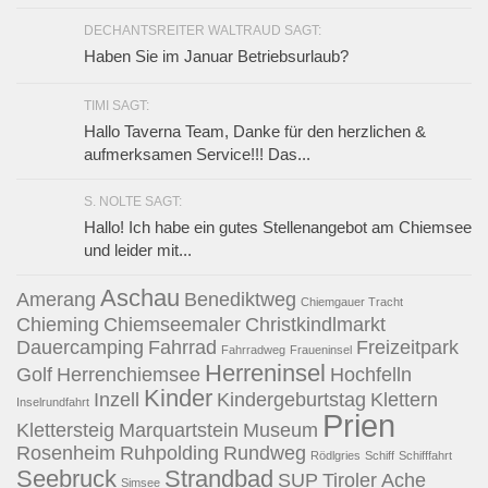
DECHANTSREITER WALTRAUD SAGT:
Haben Sie im Januar Betriebsurlaub?
TIMI SAGT:
Hallo Taverna Team, Danke für den herzlichen &
aufmerksamen Service!!! Das...
S. NOLTE SAGT:
Hallo! Ich habe ein gutes Stellenangebot am Chiemsee
und leider mit...
Aschau
Amerang
Benediktweg
Chiemgauer Tracht
Chieming
Chiemseemaler
Christkindlmarkt
Dauercamping
Fahrrad
Freizeitpark
Fahrradweg
Fraueninsel
Herreninsel
Golf
Herrenchiemsee
Hochfelln
Kinder
Inzell
Kindergeburtstag
Klettern
Inselrundfahrt
Prien
Klettersteig
Marquartstein
Museum
Rosenheim
Ruhpolding
Rundweg
Rödlgries
Schiff
Schifffahrt
Seebruck
Strandbad
SUP
Tiroler Ache
Simsee