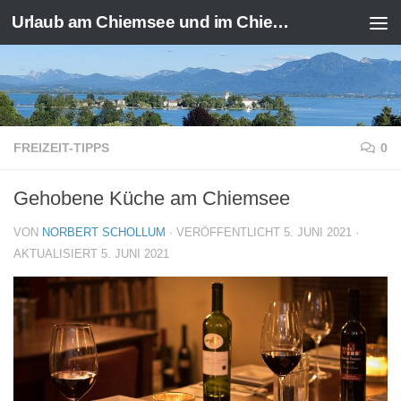
Urlaub am Chiemsee und im Chiemgau
Zum Inhalt springen
FREIZEIT-TIPPS
0
Gehobene Küche am Chiemsee
VON
NORBERT SCHOLLUM
· VERÖFFENTLICHT
5. JUNI 2021
·
AKTUALISIERT
5. JUNI 2021