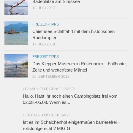
Badeplätze am Simssee
18. JULI 2017
FREIZEIT-TIPPS
Chiemsee Schifffahrt mit dem historischen
Raddampfer
17. JULI 2018
FREIZEIT-TIPPS
Das Klepper-Museum in Rosenheim – Faltboote,
Zelte und wetterfeste Mäntel
25. SEPTEMBER 2018
LEA MICHELLE GENSEL SAGT:
Hallo, Habt Ihr noch einen Campingplatz frei vom
02.08.-05.08. Wenn es...
GERTRAUD FISCHER SAGT:
Ist es im Schalchenhof einigermaßen barrierefrei =
rollstuhlgerecht ? MfG G.