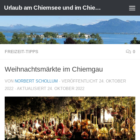
Urlaub am Chiemsee und im Chiemgau
Zum Inhalt springen
FREIZEIT-TIPPS
0
Weihnachtsmärkte im Chiemgau
VON
NORBERT SCHOLLUM
· VERÖFFENTLICHT
24. OKTOBER
2022
· AKTUALISIERT
24. OKTOBER 2022