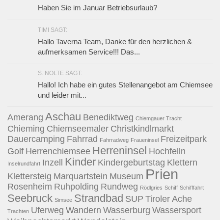
Haben Sie im Januar Betriebsurlaub?
TIMI SAGT:
Hallo Taverna Team, Danke für den herzlichen &
aufmerksamen Service!!! Das...
S. NOLTE SAGT:
Hallo! Ich habe ein gutes Stellenangebot am Chiemsee
und leider mit...
Aschau
Amerang
Benediktweg
Chiemgauer Tracht
Chieming
Chiemseemaler
Christkindlmarkt
Dauercamping
Fahrrad
Freizeitpark
Fahrradweg
Fraueninsel
Herreninsel
Golf
Herrenchiemsee
Hochfelln
Kinder
Inzell
Kindergeburtstag
Klettern
Inselrundfahrt
Prien
Klettersteig
Marquartstein
Museum
Rosenheim
Ruhpolding
Rundweg
Rödlgries
Schiff
Schifffahrt
Seebruck
Strandbad
SUP
Tiroler Ache
Simsee
Uferweg
Wandern
Wasserburg
Wassersport
Trachten