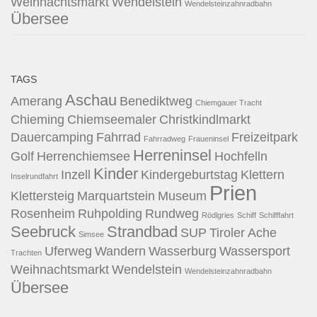
Weihnachtsmarkt
Wendelstein
Wendelsteinzahnradbahn
Übersee
TAGS
Aschau
Amerang
Benediktweg
Chiemgauer Tracht
Chieming
Chiemseemaler
Christkindlmarkt
Dauercamping
Fahrrad
Freizeitpark
Fahrradweg
Fraueninsel
Herreninsel
Golf
Herrenchiemsee
Hochfelln
Kinder
Inzell
Kindergeburtstag
Klettern
Inselrundfahrt
Prien
Klettersteig
Marquartstein
Museum
Rosenheim
Ruhpolding
Rundweg
Rödlgries
Schiff
Schifffahrt
Seebruck
Strandbad
SUP
Tiroler Ache
Simsee
Uferweg
Wandern
Wasserburg
Wassersport
Trachten
Weihnachtsmarkt
Wendelstein
Wendelsteinzahnradbahn
Übersee