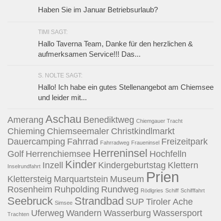
Haben Sie im Januar Betriebsurlaub?
TIMI SAGT:
Hallo Taverna Team, Danke für den herzlichen &
aufmerksamen Service!!! Das...
S. NOLTE SAGT:
Hallo! Ich habe ein gutes Stellenangebot am Chiemsee
und leider mit...
Aschau
Amerang
Benediktweg
Chiemgauer Tracht
Chieming
Chiemseemaler
Christkindlmarkt
Dauercamping
Fahrrad
Freizeitpark
Fahrradweg
Fraueninsel
Herreninsel
Golf
Herrenchiemsee
Hochfelln
Kinder
Inzell
Kindergeburtstag
Klettern
Inselrundfahrt
Prien
Klettersteig
Marquartstein
Museum
Rosenheim
Ruhpolding
Rundweg
Rödlgries
Schiff
Schifffahrt
Seebruck
Strandbad
SUP
Tiroler Ache
Simsee
Uferweg
Wandern
Wasserburg
Wassersport
Trachten