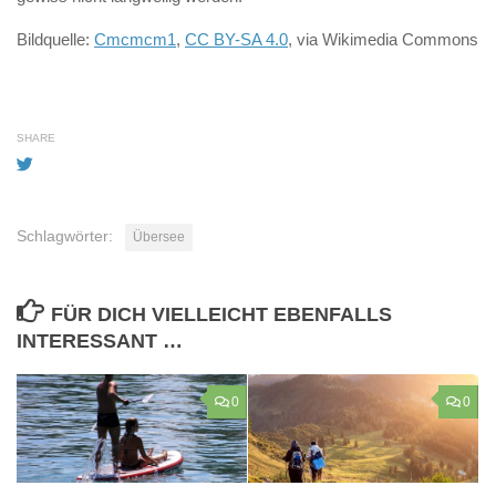
Bildquelle:
Cmcmcm1
,
CC BY-SA 4.0
, via Wikimedia Commons
SHARE
Schlagwörter:
Übersee
FÜR DICH VIELLEICHT EBENFALLS
INTERESSANT …
0
0