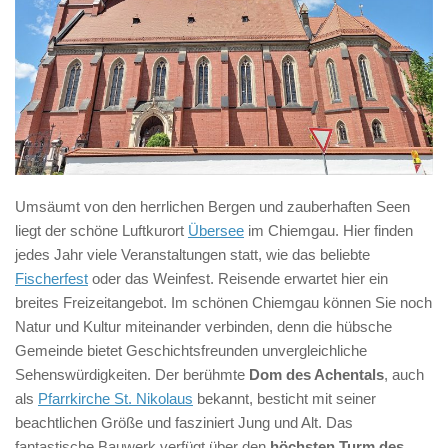
Umsäumt von den herrlichen Bergen und zauberhaften Seen
liegt der schöne Luftkurort
Übersee
im Chiemgau. Hier finden
jedes Jahr viele Veranstaltungen statt, wie das beliebte
Fischerfest
oder das Weinfest. Reisende erwartet hier ein
breites Freizeitangebot. Im schönen Chiemgau können Sie noch
Natur und Kultur miteinander verbinden, denn die hübsche
Gemeinde bietet Geschichtsfreunden unvergleichliche
Sehenswürdigkeiten. Der berühmte
Dom des Achentals
, auch
als
Pfarrkirche St. Nikolaus
bekannt, besticht mit seiner
beachtlichen Größe und fasziniert Jung und Alt. Das
fantastische Bauwerk verfügt über den
höchsten Turm des