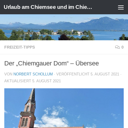
Urlaub am Chiemsee und im Chiemgau
Zum Inhalt springen
FREIZEIT-TIPPS
0
Der „Chiemgauer Dom“ – Übersee
VON
NORBERT SCHOLLUM
· VERÖFFENTLICHT
5. AUGUST 2021
·
AKTUALISIERT
5. AUGUST 2021