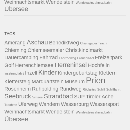
Weihnachtsmarkt
Wendelstein
Wendelsteinzahnradbahn
Übersee
TAGS
Aschau
Amerang
Benediktweg
Chiemgauer Tracht
Chieming
Chiemseemaler
Christkindlmarkt
Dauercamping
Fahrrad
Freizeitpark
Fahrradweg
Fraueninsel
Herreninsel
Golf
Herrenchiemsee
Hochfelln
Kinder
Inzell
Kindergeburtstag
Klettern
Inselrundfahrt
Prien
Klettersteig
Marquartstein
Museum
Rosenheim
Ruhpolding
Rundweg
Rödlgries
Schiff
Schifffahrt
Seebruck
Strandbad
SUP
Tiroler Ache
Simsee
Uferweg
Wandern
Wasserburg
Wassersport
Trachten
Weihnachtsmarkt
Wendelstein
Wendelsteinzahnradbahn
Übersee