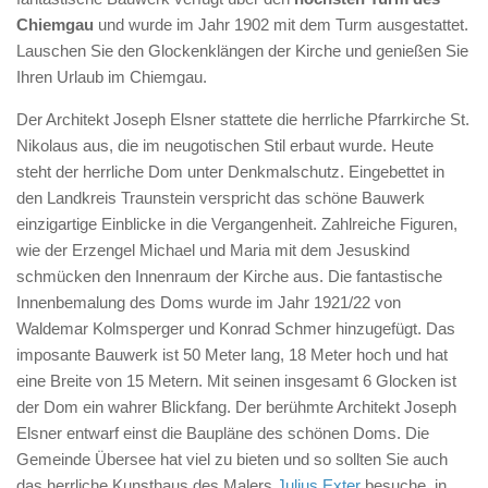
Chiemgau
und wurde im Jahr 1902 mit dem Turm ausgestattet.
Lauschen Sie den Glockenklängen der Kirche und genießen Sie
Ihren Urlaub im Chiemgau.
Der Architekt Joseph Elsner stattete die herrliche Pfarrkirche St.
Nikolaus aus, die im neugotischen Stil erbaut wurde. Heute
steht der herrliche Dom unter Denkmalschutz. Eingebettet in
den Landkreis Traunstein verspricht das schöne Bauwerk
einzigartige Einblicke in die Vergangenheit. Zahlreiche Figuren,
wie der Erzengel Michael und Maria mit dem Jesuskind
schmücken den Innenraum der Kirche aus. Die fantastische
Innenbemalung des Doms wurde im Jahr 1921/22 von
Waldemar Kolmsperger und Konrad Schmer hinzugefügt. Das
imposante Bauwerk ist 50 Meter lang, 18 Meter hoch und hat
eine Breite von 15 Metern. Mit seinen insgesamt 6 Glocken ist
der Dom ein wahrer Blickfang. Der berühmte Architekt Joseph
Elsner entwarf einst die Baupläne des schönen Doms. Die
Gemeinde Übersee hat viel zu bieten und so sollten Sie auch
das herrliche Kunsthaus des Malers
Julius Exter
besuche, in