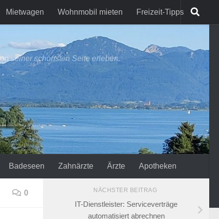
Mietwagen
Wohnmobil mieten
Freizeit-Tipps
on seiner schönsten Seite erleben.
Badeseen
Zahnärzte
Ärzte
Apotheken
NÄCHSTER BEITRAG
0
IT-Dienstleister: Serviceverträge
automatisiert abrechnen