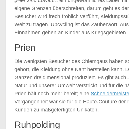
„
Hier sind Löwen!
„, ein ungewöhnliches Label mi
eigene Grenzen überschreiten, darum geht es dem
Besucher wird frech-fröhlich verführt, Kleidungsst
Welt zu tragen. Upcycling ist das Zauberwort. A
Einnahmen gehen an Kinder aus Kriegsgebieten.
Prien
Die wenigsten Besucher des Chiemgaus haben sc
gehört, die Kleidung ohne Naht herstellen kann. D
Ganzen dreidimensional produziert. Es gibt auch Je
Natur und unserer Umwelt verstrickt und für die 
Prien hält noch mehr bereit; eine
Schneidermeiste
Vergangenheit war sie für die Haute-Couture der Fi
Kunden zu maßgefertigten Unikaten.
Ruhpolding