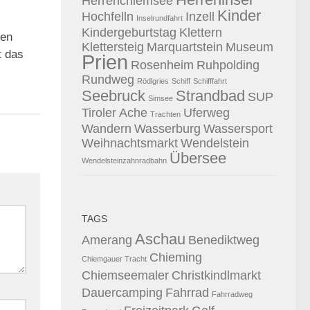
Herrenchiemsee
Kinder
Hochfelln
Inzell
Inselrundfahrt
Kindergeburtstag
Klettern
0
gen
Klettersteig
Marquartstein
Museum
t das
Prien
Rosenheim
Ruhpolding
Rundweg
Rödlgries
Schiff
Schifffahrt
Seebruck
Strandbad
SUP
Simsee
Tiroler Ache
Uferweg
Trachten
Wandern
Wasserburg
Wassersport
Weihnachtsmarkt
Wendelstein
Übersee
Wendelsteinzahnradbahn
TAGS
Aschau
Amerang
Benediktweg
Chieming
Chiemgauer Tracht
Chiemseemaler
Christkindlmarkt
Dauercamping
Fahrrad
Fahrradweg