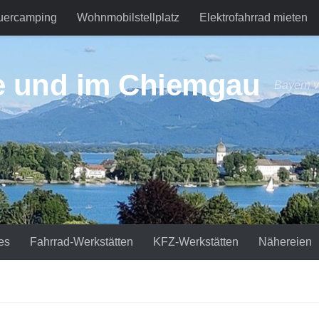
uercamping
Wohnmobilstellplatz
Elektrofahrrad mieten
e und im Chiemgau
Bayern v
es
Fahrrad-Werkstätten
KFZ-Werkstätten
Nähereien