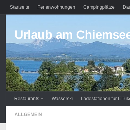
Startseite
Ferienwohnungen
Campingplätze
Da
Zum Inhalt springen
Urlaub am Chiemse
Restaurants
Wasserski
Ladestationen für E-Bik
ALLGEMEIN