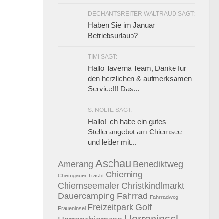
DECHANTSREITER WALTRAUD SAGT:
Haben Sie im Januar
Betriebsurlaub?
TIMI SAGT:
Hallo Taverna Team, Danke für
den herzlichen & aufmerksamen
Service!!! Das...
S. NOLTE SAGT:
Hallo! Ich habe ein gutes
Stellenangebot am Chiemsee
und leider mit...
Aschau
Amerang
Benediktweg
Chieming
Chiemgauer Tracht
Chiemseemaler
Christkindlmarkt
Dauercamping
Fahrrad
Fahrradweg
Freizeitpark
Golf
Fraueninsel
Herreninsel