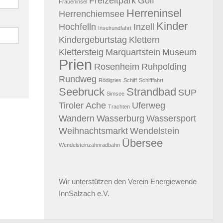
Freizeitpark
Golf
Fraueninsel
Herreninsel
Herrenchiemsee
Kinder
Hochfelln
Inzell
Inselrundfahrt
Kindergeburtstag
Klettern
Klettersteig
Marquartstein
Museum
Prien
Rosenheim
Ruhpolding
Rundweg
Rödlgries
Schiff
Schifffahrt
Seebruck
Strandbad
SUP
Simsee
Tiroler Ache
Uferweg
Trachten
Wandern
Wasserburg
Wassersport
Weihnachtsmarkt
Wendelstein
Übersee
Wendelsteinzahnradbahn
Wir unterstützen den
Verein Energiewende
InnSalzach e.V.