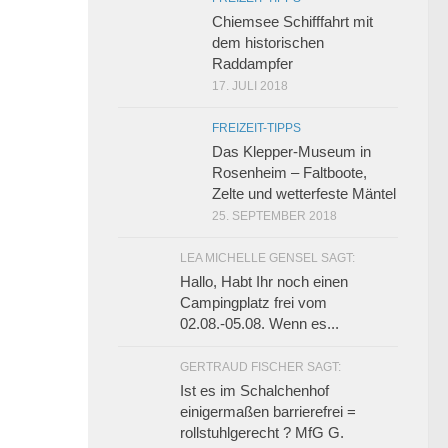
Chiemsee Schifffahrt mit
dem historischen
Raddampfer
17. JULI 2018
FREIZEIT-TIPPS
Das Klepper-Museum in
Rosenheim – Faltboote,
Zelte und wetterfeste Mäntel
25. SEPTEMBER 2018
LEA MICHELLE GENSEL SAGT:
Hallo, Habt Ihr noch einen
Campingplatz frei vom
02.08.-05.08. Wenn es...
GERTRAUD FISCHER SAGT:
Ist es im Schalchenhof
einigermaßen barrierefrei =
rollstuhlgerecht ? MfG G.