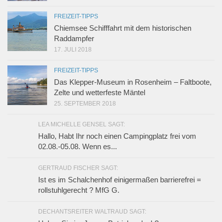
FREIZEIT-TIPPS
Chiemsee Schifffahrt mit dem historischen
Raddampfer
17. JULI 2018
FREIZEIT-TIPPS
Das Klepper-Museum in Rosenheim – Faltboote,
Zelte und wetterfeste Mäntel
25. SEPTEMBER 2018
LEA MICHELLE GENSEL SAGT:
Hallo, Habt Ihr noch einen Campingplatz frei vom
02.08.-05.08. Wenn es...
GERTRAUD FISCHER SAGT:
Ist es im Schalchenhof einigermaßen barrierefrei =
rollstuhlgerecht ? MfG G.
DECHANTSREITER WALTRAUD SAGT: