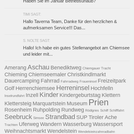
Haben Sie im Januar Betriebsurlaub?
TIMI SAGT:
Hallo Taverna Team, Danke für den herzlichen &
aufmerksamen Service!!! Das...
S. NOLTE SAGT:
Hallo! Ich habe ein gutes Stellenangebot am Chiemsee
und leider mit...
Aschau
Amerang
Benediktweg
Chiemgauer Tracht
Chieming
Chiemseemaler
Christkindlmarkt
Dauercamping
Fahrrad
Freizeitpark
Fahrradweg
Fraueninsel
Herreninsel
Golf
Herrenchiemsee
Hochfelln
Kinder
Inzell
Kindergeburtstag
Klettern
Inselrundfahrt
Prien
Klettersteig
Marquartstein
Museum
Rosenheim
Ruhpolding
Rundweg
Rödlgries
Schiff
Schifffahrt
Seebruck
Strandbad
SUP
Tiroler Ache
Simsee
Uferweg
Wandern
Wasserburg
Wassersport
Trachten
Weihnachtsmarkt
Wendelstein
Wendelsteinzahnradbahn