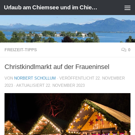
Urlaub am Chiemsee und im Chiemgau
Zum Inhalt springen
FREIZEIT-TIPPS
0
Christkindlmarkt auf der Fraueninsel
VON
NORBERT SCHOLLUM
· VERÖFFENTLICHT
22. NOVEMBER
2023
· AKTUALISIERT
22. NOVEMBER 2023