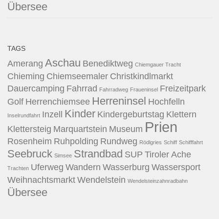
Übersee
TAGS
Aschau
Amerang
Benediktweg
Chiemgauer Tracht
Chieming
Chiemseemaler
Christkindlmarkt
Dauercamping
Fahrrad
Freizeitpark
Fahrradweg
Fraueninsel
Herreninsel
Golf
Herrenchiemsee
Hochfelln
Kinder
Inzell
Kindergeburtstag
Klettern
Inselrundfahrt
Prien
Klettersteig
Marquartstein
Museum
Rosenheim
Ruhpolding
Rundweg
Rödlgries
Schiff
Schifffahrt
Seebruck
Strandbad
SUP
Tiroler Ache
Simsee
Uferweg
Wandern
Wasserburg
Wassersport
Trachten
Weihnachtsmarkt
Wendelstein
Wendelsteinzahnradbahn
Übersee