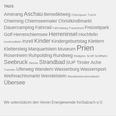
TAGS
Aschau
Amerang
Benediktweg
Chiemgauer Tracht
Chieming
Chiemseemaler
Christkindlmarkt
Dauercamping
Fahrrad
Freizeitpark
Fahrradweg
Fraueninsel
Herreninsel
Golf
Herrenchiemsee
Hochfelln
Kinder
Inzell
Kindergeburtstag
Klettern
Inselrundfahrt
Prien
Klettersteig
Marquartstein
Museum
Rosenheim
Ruhpolding
Rundweg
Rödlgries
Schiff
Schifffahrt
Seebruck
Strandbad
SUP
Tiroler Ache
Simsee
Uferweg
Wandern
Wasserburg
Wassersport
Trachten
Weihnachtsmarkt
Wendelstein
Wendelsteinzahnradbahn
Übersee
Wir unterstützen den
Verein Energiewende InnSalzach e.V.