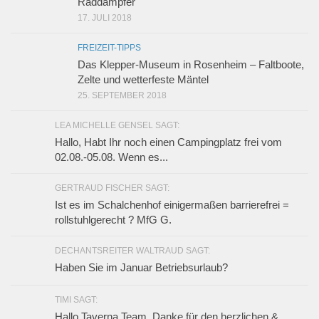
Raddampfer
17. JULI 2018
FREIZEIT-TIPPS
Das Klepper-Museum in Rosenheim – Faltboote,
Zelte und wetterfeste Mäntel
25. SEPTEMBER 2018
LEA MICHELLE GENSEL SAGT:
Hallo, Habt Ihr noch einen Campingplatz frei vom
02.08.-05.08. Wenn es...
GERTRAUD FISCHER SAGT:
Ist es im Schalchenhof einigermaßen barrierefrei =
rollstuhlgerecht ? MfG G.
DECHANTSREITER WALTRAUD SAGT:
Haben Sie im Januar Betriebsurlaub?
TIMI SAGT:
Hallo Taverna Team, Danke für den herzlichen &