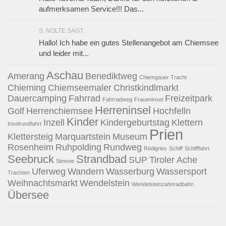
aufmerksamen Service!!! Das...
S. NOLTE SAGT:
Hallo! Ich habe ein gutes Stellenangebot am Chiemsee
und leider mit...
Aschau
Amerang
Benediktweg
Chiemgauer Tracht
Chieming
Chiemseemaler
Christkindlmarkt
Dauercamping
Fahrrad
Freizeitpark
Fahrradweg
Fraueninsel
Herreninsel
Golf
Herrenchiemsee
Hochfelln
Kinder
Inzell
Kindergeburtstag
Klettern
Inselrundfahrt
Prien
Klettersteig
Marquartstein
Museum
Rosenheim
Ruhpolding
Rundweg
Rödlgries
Schiff
Schifffahrt
Seebruck
Strandbad
SUP
Tiroler Ache
Simsee
Uferweg
Wandern
Wasserburg
Wassersport
Trachten
Weihnachtsmarkt
Wendelstein
Wendelsteinzahnradbahn
Übersee