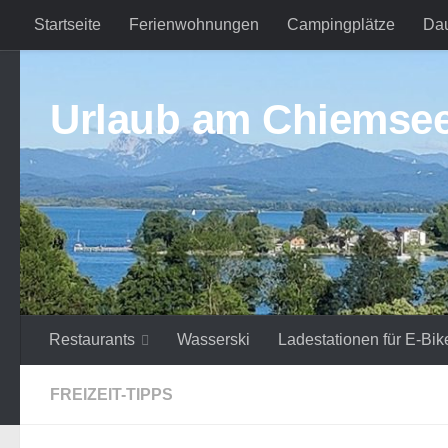
Startseite
Ferienwohnungen
Campingplätze
Da
Zum Inhalt springen
Urlaub am Chiemse
Restaurants
Wasserski
Ladestationen für E-Bik
FREIZEIT-TIPPS