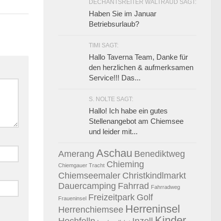
DECHANTSREITER WALTRAUD SAGT:
Haben Sie im Januar
Betriebsurlaub?
TIMI SAGT:
Hallo Taverna Team, Danke für
den herzlichen & aufmerksamen
Service!!! Das...
S. NOLTE SAGT:
Hallo! Ich habe ein gutes
Stellenangebot am Chiemsee
und leider mit...
Aschau
Amerang
Benediktweg
Chieming
Chiemgauer Tracht
Chiemseemaler
Christkindlmarkt
Dauercamping
Fahrrad
Fahrradweg
Freizeitpark
Golf
Fraueninsel
Herreninsel
Herrenchiemsee
Kinder