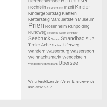
Herreninsel
Herrenchiemsee
Kinder
Hochfelln
Inzell
Inselrundfahrt
Kindergeburtstag
Klettern
Klettersteig
Marquartstein
Museum
Prien
Rosenheim
Ruhpolding
Rundweg
Rödlgries
Schiff
Schifffahrt
Seebruck
Strandbad
SUP
Simsee
Tiroler Ache
Uferweg
Trachten
Wandern
Wasserburg
Wassersport
Weihnachtsmarkt
Wendelstein
Übersee
Wendelsteinzahnradbahn
Wir unterstützen den
Verein Energiewende
InnSalzach e.V.