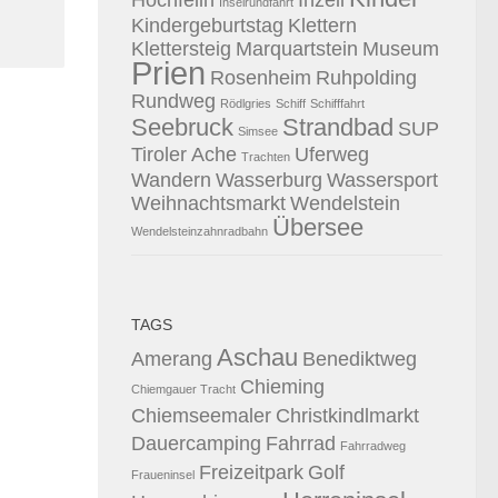
Hochfelln
Inzell
Inselrundfahrt
Kindergeburtstag
Klettern
Klettersteig
Marquartstein
Museum
Prien
Rosenheim
Ruhpolding
Rundweg
Rödlgries
Schiff
Schifffahrt
Seebruck
Strandbad
SUP
Simsee
Tiroler Ache
Uferweg
Trachten
Wandern
Wasserburg
Wassersport
Weihnachtsmarkt
Wendelstein
Übersee
Wendelsteinzahnradbahn
TAGS
Aschau
Amerang
Benediktweg
Chieming
Chiemgauer Tracht
Chiemseemaler
Christkindlmarkt
Dauercamping
Fahrrad
Fahrradweg
Freizeitpark
Golf
Fraueninsel