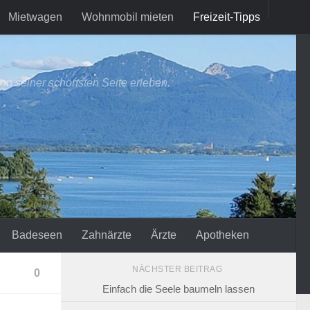
Mietwagen
Wohnmobil mieten
Freizeit-Tipps
on seiner schönsten Seite erleben.
Badeseen
Zahnärzte
Ärzte
Apotheken
NÄCHSTER BEITRAG
0
Einfach die Seele baumeln lassen