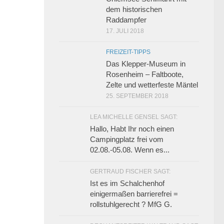
dem historischen
Raddampfer
17. JULI 2018
FREIZEIT-TIPPS
Das Klepper-Museum in
Rosenheim – Faltboote,
Zelte und wetterfeste Mäntel
25. SEPTEMBER 2018
0
LEA MICHELLE GENSEL SAGT:
Hallo, Habt Ihr noch einen
Campingplatz frei vom
02.08.-05.08. Wenn es...
GERTRAUD FISCHER SAGT:
Ist es im Schalchenhof
einigermaßen barrierefrei =
rollstuhlgerecht ? MfG G.