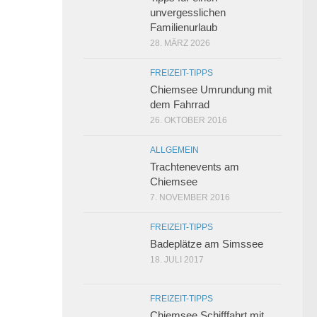
unvergesslichen
Familienurlaub
28. MÄRZ 2026
FREIZEIT-TIPPS
Chiemsee Umrundung mit
dem Fahrrad
26. OKTOBER 2016
ALLGEMEIN
Trachtenevents am
Chiemsee
7. NOVEMBER 2016
FREIZEIT-TIPPS
Badeplätze am Simssee
18. JULI 2017
FREIZEIT-TIPPS
Chiemsee Schifffahrt mit