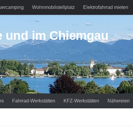
uercamping
Wohnmobilstellplatz
Elektrofahrrad mieten
e und im Chiemgau
Bayern v
es
Fahrrad-Werkstätten
KFZ-Werkstätten
Nähereien