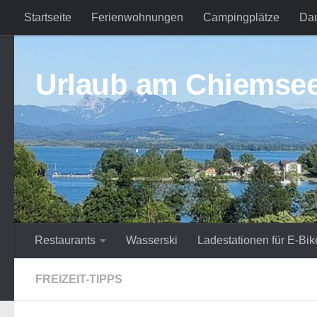
Startseite
Ferienwohnungen
Campingplätze
Da
Zum Inhalt springen
Urlaub am Chiemse
Restaurants
Wasserski
Ladestationen für E-Bik
FREIZEIT-TIPPS