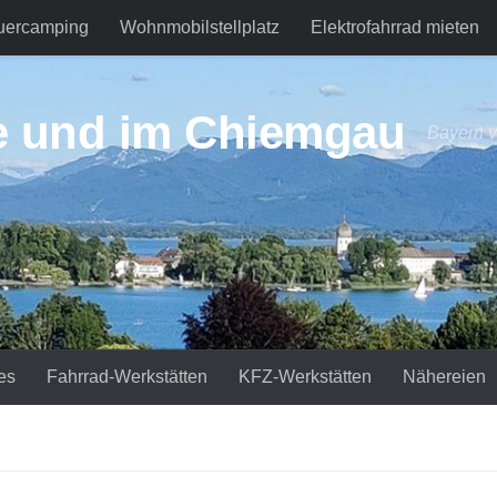
uercamping
Wohnmobilstellplatz
Elektrofahrrad mieten
e und im Chiemgau
Bayern v
es
Fahrrad-Werkstätten
KFZ-Werkstätten
Nähereien