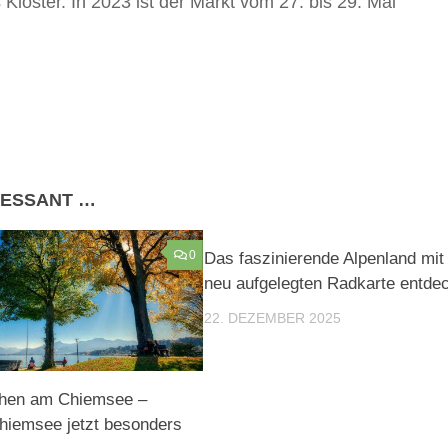
Kloster. In 2023 ist der Markt vom 27. bis 29. Mai
RESSANT …
0
Das faszinierende Alpenland mit
neu aufgelegten Radkarte entde
22. DEZEMBER 2025
hen am Chiemsee –
hiemsee jetzt besonders