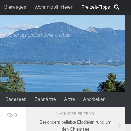
Mietwagen
Wohnmobil mieten
Freizeit-Tipps
on seiner schönsten Seite erleben.
Badeseen
Zahnärzte
Ärzte
Apotheken
NÄCHSTER BEITRAG
0
Besonders beliebte Eisdielen rund um
den Chiemsee