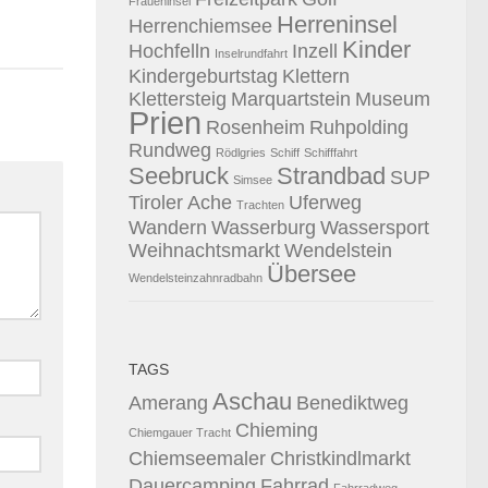
Fraueninsel
Herreninsel
Herrenchiemsee
Kinder
Hochfelln
Inzell
Inselrundfahrt
Kindergeburtstag
Klettern
Klettersteig
Marquartstein
Museum
Prien
Rosenheim
Ruhpolding
Rundweg
Rödlgries
Schiff
Schifffahrt
Seebruck
Strandbad
SUP
Simsee
Tiroler Ache
Uferweg
Trachten
Wandern
Wasserburg
Wassersport
Weihnachtsmarkt
Wendelstein
Übersee
Wendelsteinzahnradbahn
TAGS
Aschau
Amerang
Benediktweg
Chieming
Chiemgauer Tracht
Chiemseemaler
Christkindlmarkt
Dauercamping
Fahrrad
Fahrradweg