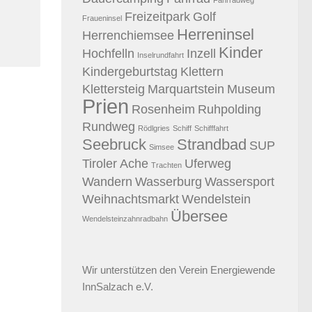
Freizeitpark
Golf
Fraueninsel
Herreninsel
Herrenchiemsee
Kinder
Hochfelln
Inzell
Inselrundfahrt
Kindergeburtstag
Klettern
Klettersteig
Marquartstein
Museum
Prien
Rosenheim
Ruhpolding
Rundweg
Rödlgries
Schiff
Schifffahrt
Seebruck
Strandbad
SUP
Simsee
Tiroler Ache
Uferweg
Trachten
Wandern
Wasserburg
Wassersport
Weihnachtsmarkt
Wendelstein
Übersee
Wendelsteinzahnradbahn
Wir unterstützen den
Verein Energiewende
InnSalzach e.V.