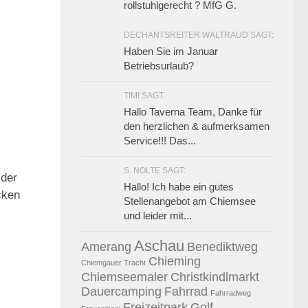
rollstuhlgerecht ? MfG G.
DECHANTSREITER WALTRAUD SAGT:
Haben Sie im Januar
Betriebsurlaub?
TIMI SAGT:
Hallo Taverna Team, Danke für
den herzlichen & aufmerksamen
Service!!! Das...
S. NOLTE SAGT:
0
 der
Hallo! Ich habe ein gutes
cken
Stellenangebot am Chiemsee
und leider mit...
Aschau
Amerang
Benediktweg
Chieming
Chiemgauer Tracht
Chiemseemaler
Christkindlmarkt
Dauercamping
Fahrrad
Fahrradweg
Freizeitpark
Golf