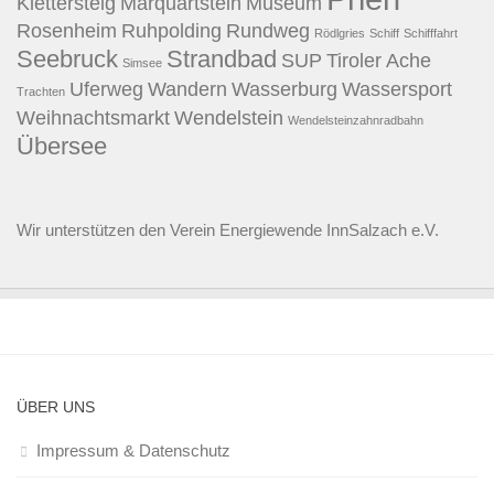
Klettersteig
Marquartstein
Museum
Rosenheim
Ruhpolding
Rundweg
Rödlgries
Schiff
Schifffahrt
Seebruck
Strandbad
SUP
Tiroler Ache
Simsee
Uferweg
Wandern
Wasserburg
Wassersport
Trachten
Weihnachtsmarkt
Wendelstein
Wendelsteinzahnradbahn
Übersee
Wir unterstützen den
Verein Energiewende InnSalzach e.V.
ÜBER UNS
Impressum & Datenschutz