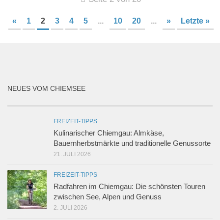
«
1
2
3
4
5
...
10
20
...
»
Letzte »
NEUES VOM CHIEMSEE
FREIZEIT-TIPPS
Kulinarischer Chiemgau: Almkäse,
Bauernherbstmärkte und traditionelle Genussorte
21. JULI 2026
FREIZEIT-TIPPS
Radfahren im Chiemgau: Die schönsten Touren
zwischen See, Alpen und Genuss
2. JULI 2026