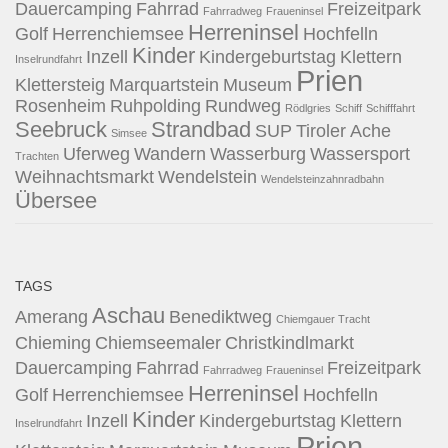
Dauercamping
Fahrrad
Freizeitpark
Fahrradweg
Fraueninsel
Herreninsel
Golf
Herrenchiemsee
Hochfelln
Kinder
Inzell
Kindergeburtstag
Klettern
Inselrundfahrt
Prien
Klettersteig
Marquartstein
Museum
Rosenheim
Ruhpolding
Rundweg
Rödlgries
Schiff
Schifffahrt
Seebruck
Strandbad
SUP
Tiroler Ache
Simsee
Uferweg
Wandern
Wasserburg
Wassersport
Trachten
Weihnachtsmarkt
Wendelstein
Wendelsteinzahnradbahn
Übersee
TAGS
Aschau
Amerang
Benediktweg
Chiemgauer Tracht
Chieming
Chiemseemaler
Christkindlmarkt
Dauercamping
Fahrrad
Freizeitpark
Fahrradweg
Fraueninsel
Herreninsel
Golf
Herrenchiemsee
Hochfelln
Kinder
Inzell
Kindergeburtstag
Klettern
Inselrundfahrt
Prien