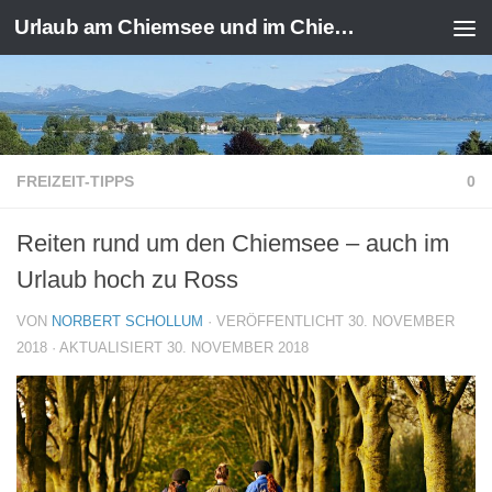
Urlaub am Chiemsee und im Chiemgau
Zum Inhalt springen
FREIZEIT-TIPPS
0
Reiten rund um den Chiemsee – auch im
Urlaub hoch zu Ross
VON
NORBERT SCHOLLUM
· VERÖFFENTLICHT
30. NOVEMBER
2018
· AKTUALISIERT
30. NOVEMBER 2018