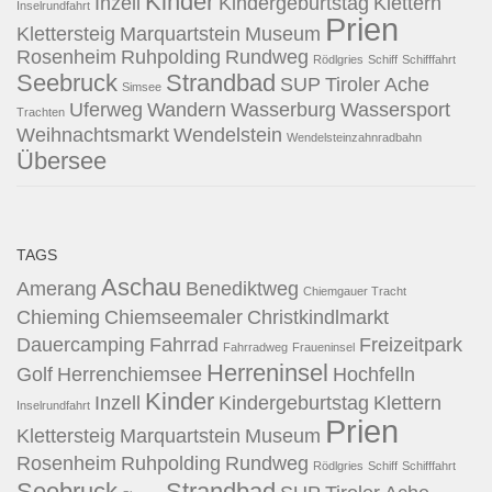
Kinder
Inzell
Kindergeburtstag
Klettern
Inselrundfahrt
Prien
Klettersteig
Marquartstein
Museum
Rosenheim
Ruhpolding
Rundweg
Rödlgries
Schiff
Schifffahrt
Seebruck
Strandbad
SUP
Tiroler Ache
Simsee
Uferweg
Wandern
Wasserburg
Wassersport
Trachten
Weihnachtsmarkt
Wendelstein
Wendelsteinzahnradbahn
Übersee
TAGS
Aschau
Amerang
Benediktweg
Chiemgauer Tracht
Chieming
Chiemseemaler
Christkindlmarkt
Dauercamping
Fahrrad
Freizeitpark
Fahrradweg
Fraueninsel
Herreninsel
Golf
Herrenchiemsee
Hochfelln
Kinder
Inzell
Kindergeburtstag
Klettern
Inselrundfahrt
Prien
Klettersteig
Marquartstein
Museum
Rosenheim
Ruhpolding
Rundweg
Rödlgries
Schiff
Schifffahrt
Seebruck
Strandbad