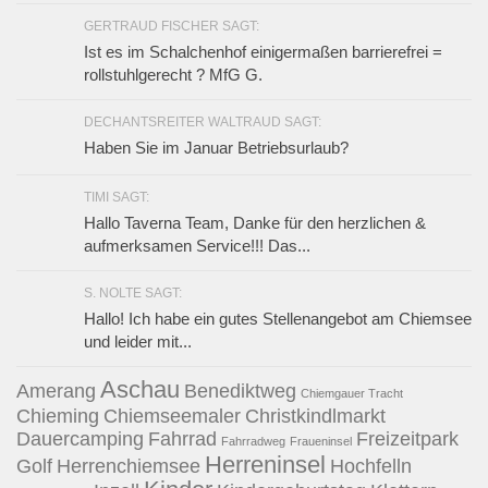
GERTRAUD FISCHER SAGT:
Ist es im Schalchenhof einigermaßen barrierefrei =
rollstuhlgerecht ? MfG G.
DECHANTSREITER WALTRAUD SAGT:
Haben Sie im Januar Betriebsurlaub?
TIMI SAGT:
Hallo Taverna Team, Danke für den herzlichen &
aufmerksamen Service!!! Das...
S. NOLTE SAGT:
Hallo! Ich habe ein gutes Stellenangebot am Chiemsee
und leider mit...
Aschau
Amerang
Benediktweg
Chiemgauer Tracht
Chieming
Chiemseemaler
Christkindlmarkt
Dauercamping
Fahrrad
Freizeitpark
Fahrradweg
Fraueninsel
Herreninsel
Golf
Herrenchiemsee
Hochfelln