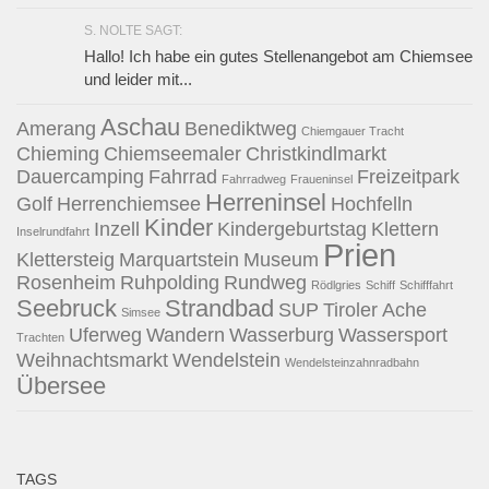
S. NOLTE SAGT:
Hallo! Ich habe ein gutes Stellenangebot am Chiemsee
und leider mit...
Aschau
Amerang
Benediktweg
Chiemgauer Tracht
Chieming
Chiemseemaler
Christkindlmarkt
Dauercamping
Fahrrad
Freizeitpark
Fahrradweg
Fraueninsel
Herreninsel
Golf
Herrenchiemsee
Hochfelln
Kinder
Inzell
Kindergeburtstag
Klettern
Inselrundfahrt
Prien
Klettersteig
Marquartstein
Museum
Rosenheim
Ruhpolding
Rundweg
Rödlgries
Schiff
Schifffahrt
Seebruck
Strandbad
SUP
Tiroler Ache
Simsee
Uferweg
Wandern
Wasserburg
Wassersport
Trachten
Weihnachtsmarkt
Wendelstein
Wendelsteinzahnradbahn
Übersee
TAGS