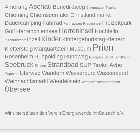
Aschau
Amerang
Benediktweg
Chiemgauer Tracht
Chieming
Chiemseemaler
Christkindlmarkt
Dauercamping
Fahrrad
Freizeitpark
Fahrradweg
Fraueninsel
Herreninsel
Golf
Herrenchiemsee
Hochfelln
Kinder
Inzell
Kindergeburtstag
Klettern
Inselrundfahrt
Prien
Klettersteig
Marquartstein
Museum
Rosenheim
Ruhpolding
Rundweg
Rödlgries
Schiff
Schifffahrt
Seebruck
Strandbad
SUP
Tiroler Ache
Simsee
Uferweg
Wandern
Wasserburg
Wassersport
Trachten
Weihnachtsmarkt
Wendelstein
Wendelsteinzahnradbahn
Übersee
Wir unterstützen den
Verein Energiewende InnSalzach e.V.