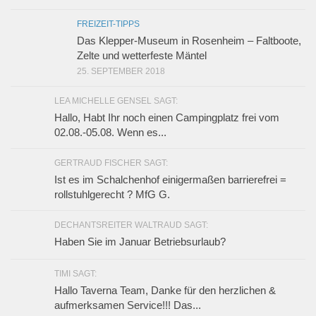
FREIZEIT-TIPPS
Das Klepper-Museum in Rosenheim – Faltboote,
Zelte und wetterfeste Mäntel
25. SEPTEMBER 2018
LEA MICHELLE GENSEL SAGT:
Hallo, Habt Ihr noch einen Campingplatz frei vom
02.08.-05.08. Wenn es...
GERTRAUD FISCHER SAGT:
Ist es im Schalchenhof einigermaßen barrierefrei =
rollstuhlgerecht ? MfG G.
DECHANTSREITER WALTRAUD SAGT:
Haben Sie im Januar Betriebsurlaub?
TIMI SAGT:
Hallo Taverna Team, Danke für den herzlichen &
aufmerksamen Service!!! Das...