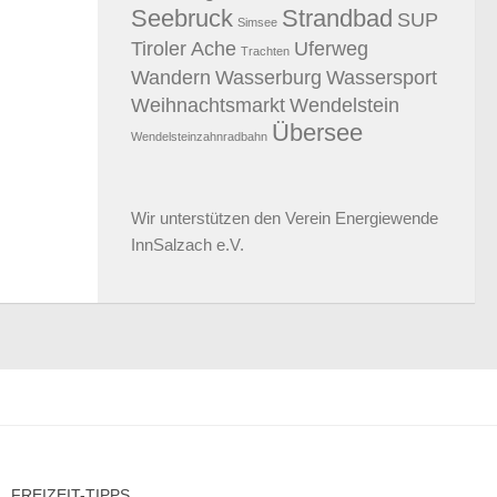
Seebruck
Strandbad
SUP
Simsee
Tiroler Ache
Uferweg
Trachten
Wandern
Wasserburg
Wassersport
Weihnachtsmarkt
Wendelstein
Übersee
Wendelsteinzahnradbahn
Wir unterstützen den
Verein Energiewende
InnSalzach e.V.
FREIZEIT-TIPPS