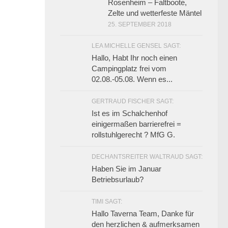
Rosenheim – Faltboote,
Zelte und wetterfeste Mäntel
25. SEPTEMBER 2018
LEA MICHELLE GENSEL SAGT:
Hallo, Habt Ihr noch einen
Campingplatz frei vom
02.08.-05.08. Wenn es...
GERTRAUD FISCHER SAGT:
Ist es im Schalchenhof
einigermaßen barrierefrei =
rollstuhlgerecht ? MfG G.
DECHANTSREITER WALTRAUD SAGT:
Haben Sie im Januar
Betriebsurlaub?
TIMI SAGT:
Hallo Taverna Team, Danke für
den herzlichen & aufmerksamen