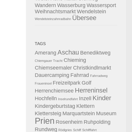
Wandern
Wasserburg
Wassersport
Weihnachtsmarkt
Wendelstein
Übersee
Wendelsteinzahnradbahn
TAGS
Aschau
Amerang
Benediktweg
Chieming
Chiemgauer Tracht
Chiemseemaler
Christkindlmarkt
Dauercamping
Fahrrad
Fahrradweg
Freizeitpark
Golf
Fraueninsel
Herreninsel
Herrenchiemsee
Kinder
Hochfelln
Inzell
Inselrundfahrt
Kindergeburtstag
Klettern
Klettersteig
Marquartstein
Museum
Prien
Rosenheim
Ruhpolding
Rundweg
Rödlgries
Schiff
Schifffahrt