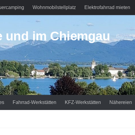
uercamping
Wohnmobilstellplatz
Elektrofahrrad mieten
e und im Chiemgau
Bayern v
es
Fahrrad-Werkstätten
KFZ-Werkstätten
Nähereien