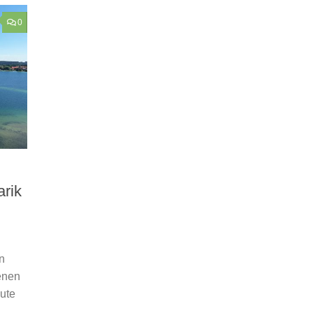
0
arik
n
enen
eute