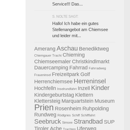
Service!!! Das...
S. NOLTE SAGT:
Hallo! Ich habe ein gutes
Stellenangebot am Chiemsee
und leider mit...
Aschau
Amerang
Benediktweg
Chieming
Chiemgauer Tracht
Chiemseemaler
Christkindlmarkt
Dauercamping
Fahrrad
Fahrradweg
Freizeitpark
Golf
Fraueninsel
Herreninsel
Herrenchiemsee
Kinder
Hochfelln
Inzell
Inselrundfahrt
Kindergeburtstag
Klettern
Klettersteig
Marquartstein
Museum
Prien
Rosenheim
Ruhpolding
Rundweg
Rödlgries
Schiff
Schifffahrt
Seebruck
Strandbad
SUP
Simsee
Tiroler Ache
Uferweg
Trachten