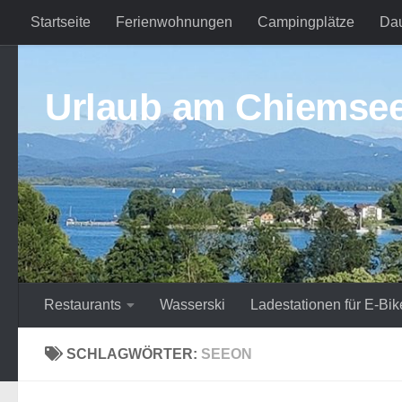
Startseite
Ferienwohnungen
Campingplätze
Da
Zum Inhalt springen
Urlaub am Chiemse
Restaurants
Wasserski
Ladestationen für E-Bik
SCHLAGWÖRTER:
SEEON