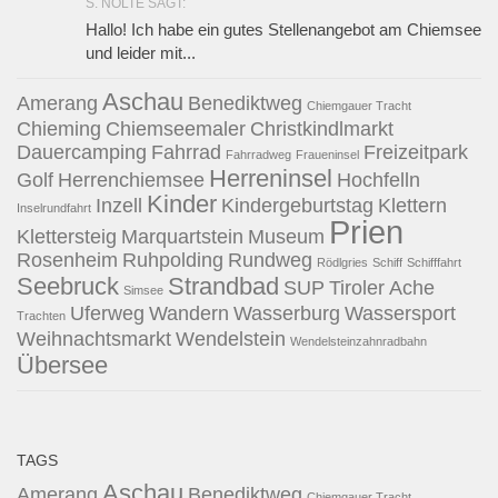
S. NOLTE SAGT:
Hallo! Ich habe ein gutes Stellenangebot am Chiemsee
und leider mit...
Aschau
Amerang
Benediktweg
Chiemgauer Tracht
Chieming
Chiemseemaler
Christkindlmarkt
Dauercamping
Fahrrad
Freizeitpark
Fahrradweg
Fraueninsel
Herreninsel
Golf
Herrenchiemsee
Hochfelln
Kinder
Inzell
Kindergeburtstag
Klettern
Inselrundfahrt
Prien
Klettersteig
Marquartstein
Museum
Rosenheim
Ruhpolding
Rundweg
Rödlgries
Schiff
Schifffahrt
Seebruck
Strandbad
SUP
Tiroler Ache
Simsee
Uferweg
Wandern
Wasserburg
Wassersport
Trachten
Weihnachtsmarkt
Wendelstein
Wendelsteinzahnradbahn
Übersee
TAGS
Aschau
Amerang
Benediktweg
Chiemgauer Tracht