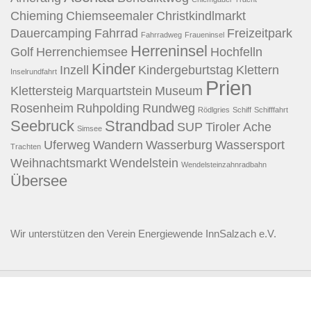
Chieming
Chiemseemaler
Christkindlmarkt
Dauercamping
Fahrrad
Freizeitpark
Fahrradweg
Fraueninsel
Herreninsel
Golf
Herrenchiemsee
Hochfelln
Kinder
Inzell
Kindergeburtstag
Klettern
Inselrundfahrt
Prien
Klettersteig
Marquartstein
Museum
Rosenheim
Ruhpolding
Rundweg
Rödlgries
Schiff
Schifffahrt
Seebruck
Strandbad
SUP
Tiroler Ache
Simsee
Uferweg
Wandern
Wasserburg
Wassersport
Trachten
Weihnachtsmarkt
Wendelstein
Wendelsteinzahnradbahn
Übersee
Wir unterstützen den
Verein Energiewende InnSalzach e.V.