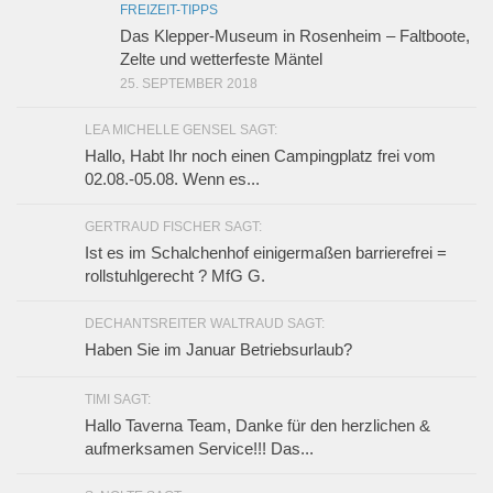
FREIZEIT-TIPPS
Das Klepper-Museum in Rosenheim – Faltboote,
Zelte und wetterfeste Mäntel
25. SEPTEMBER 2018
LEA MICHELLE GENSEL SAGT:
Hallo, Habt Ihr noch einen Campingplatz frei vom
02.08.-05.08. Wenn es...
GERTRAUD FISCHER SAGT:
Ist es im Schalchenhof einigermaßen barrierefrei =
rollstuhlgerecht ? MfG G.
DECHANTSREITER WALTRAUD SAGT:
Haben Sie im Januar Betriebsurlaub?
TIMI SAGT:
Hallo Taverna Team, Danke für den herzlichen &
aufmerksamen Service!!! Das...