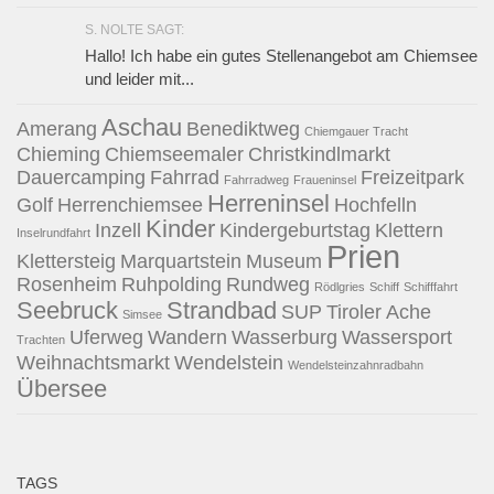
S. NOLTE SAGT:
Hallo! Ich habe ein gutes Stellenangebot am Chiemsee
und leider mit...
Aschau
Amerang
Benediktweg
Chiemgauer Tracht
Chieming
Chiemseemaler
Christkindlmarkt
Dauercamping
Fahrrad
Freizeitpark
Fahrradweg
Fraueninsel
Herreninsel
Golf
Herrenchiemsee
Hochfelln
Kinder
Inzell
Kindergeburtstag
Klettern
Inselrundfahrt
Prien
Klettersteig
Marquartstein
Museum
Rosenheim
Ruhpolding
Rundweg
Rödlgries
Schiff
Schifffahrt
Seebruck
Strandbad
SUP
Tiroler Ache
Simsee
Uferweg
Wandern
Wasserburg
Wassersport
Trachten
Weihnachtsmarkt
Wendelstein
Wendelsteinzahnradbahn
Übersee
TAGS