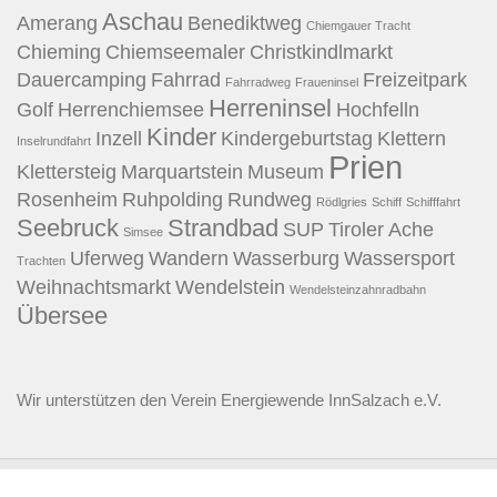
Aschau
Amerang
Benediktweg
Chiemgauer Tracht
Chieming
Chiemseemaler
Christkindlmarkt
Dauercamping
Fahrrad
Freizeitpark
Fahrradweg
Fraueninsel
Herreninsel
Golf
Herrenchiemsee
Hochfelln
Kinder
Inzell
Kindergeburtstag
Klettern
Inselrundfahrt
Prien
Klettersteig
Marquartstein
Museum
Rosenheim
Ruhpolding
Rundweg
Rödlgries
Schiff
Schifffahrt
Seebruck
Strandbad
SUP
Tiroler Ache
Simsee
Uferweg
Wandern
Wasserburg
Wassersport
Trachten
Weihnachtsmarkt
Wendelstein
Wendelsteinzahnradbahn
Übersee
Wir unterstützen den
Verein Energiewende InnSalzach e.V.