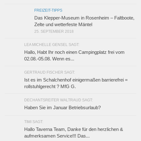
FREIZEIT-TIPPS
Das Klepper-Museum in Rosenheim – Faltboote,
Zelte und wetterfeste Mäntel
25. SEPTEMBER 2018
LEA MICHELLE GENSEL SAGT:
Hallo, Habt Ihr noch einen Campingplatz frei vom
02.08.-05.08. Wenn es...
GERTRAUD FISCHER SAGT:
Ist es im Schalchenhof einigermaßen barrierefrei =
rollstuhlgerecht ? MfG G.
DECHANTSREITER WALTRAUD SAGT:
Haben Sie im Januar Betriebsurlaub?
TIMI SAGT:
Hallo Taverna Team, Danke für den herzlichen &
aufmerksamen Service!!! Das...