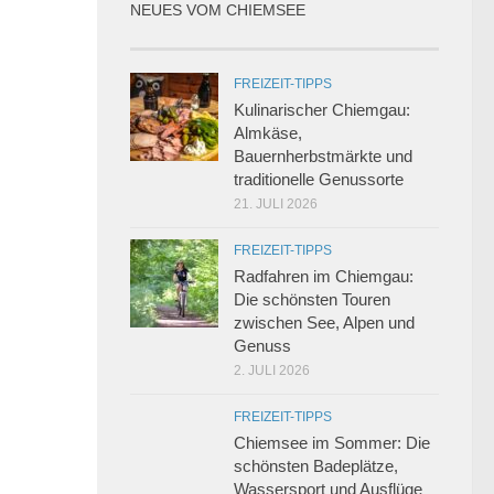
NEUES VOM CHIEMSEE
FREIZEIT-TIPPS
Kulinarischer Chiemgau:
Almkäse,
Bauernherbstmärkte und
traditionelle Genussorte
21. JULI 2026
FREIZEIT-TIPPS
Radfahren im Chiemgau:
Die schönsten Touren
zwischen See, Alpen und
Genuss
2. JULI 2026
FREIZEIT-TIPPS
Chiemsee im Sommer: Die
schönsten Badeplätze,
Wassersport und Ausflüge