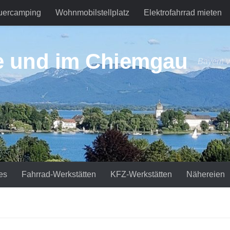
uercamping
Wohnmobilstellplatz
Elektrofahrrad mieten
e und im Chiemgau
Bayern v
es
Fahrrad-Werkstätten
KFZ-Werkstätten
Nähereien