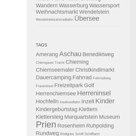
Wandern
Wasserburg
Wassersport
Weihnachtsmarkt
Wendelstein
Übersee
Wendelsteinzahnradbahn
TAGS
Aschau
Amerang
Benediktweg
Chieming
Chiemgauer Tracht
Chiemseemaler
Christkindlmarkt
Dauercamping
Fahrrad
Fahrradweg
Freizeitpark
Golf
Fraueninsel
Herreninsel
Herrenchiemsee
Kinder
Hochfelln
Inzell
Inselrundfahrt
Kindergeburtstag
Klettern
Klettersteig
Marquartstein
Museum
Prien
Rosenheim
Ruhpolding
Rundweg
Rödlgries
Schiff
Schifffahrt