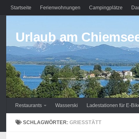
Startseite
Ferienwohnungen
Campingplätze
Da
Zum Inhalt springen
Urlaub am Chiemse
Restaurants
Wasserski
Ladestationen für E-Bik
SCHLAGWÖRTER:
GRIESSTÄTT