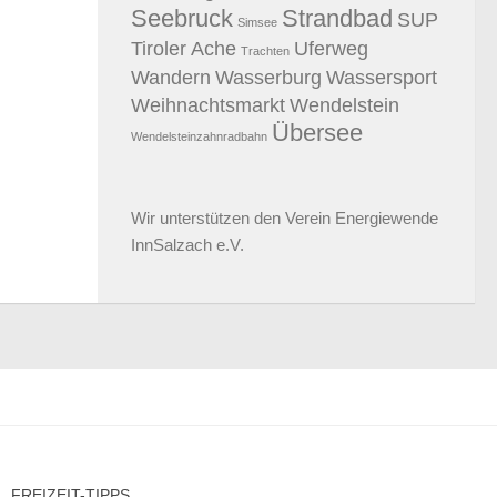
Seebruck
Strandbad
SUP
Simsee
Tiroler Ache
Uferweg
Trachten
Wandern
Wasserburg
Wassersport
Weihnachtsmarkt
Wendelstein
Übersee
Wendelsteinzahnradbahn
Wir unterstützen den
Verein Energiewende
InnSalzach e.V.
FREIZEIT-TIPPS