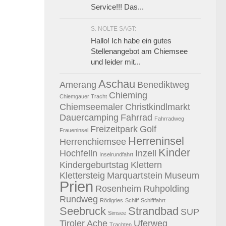
Service!!! Das...
S. NOLTE SAGT:
Hallo! Ich habe ein gutes
Stellenangebot am Chiemsee
und leider mit...
Aschau
Amerang
Benediktweg
Chieming
Chiemgauer Tracht
Chiemseemaler
Christkindlmarkt
Dauercamping
Fahrrad
Fahrradweg
Freizeitpark
Golf
Fraueninsel
Herreninsel
Herrenchiemsee
Kinder
Hochfelln
Inzell
Inselrundfahrt
Kindergeburtstag
Klettern
Klettersteig
Marquartstein
Museum
Prien
Rosenheim
Ruhpolding
Rundweg
Rödlgries
Schiff
Schifffahrt
Seebruck
Strandbad
SUP
Simsee
Tiroler Ache
Uferweg
Trachten