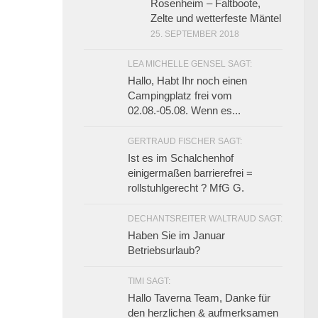
Rosenheim – Faltboote,
Zelte und wetterfeste Mäntel
25. SEPTEMBER 2018
LEA MICHELLE GENSEL SAGT:
Hallo, Habt Ihr noch einen
Campingplatz frei vom
02.08.-05.08. Wenn es...
GERTRAUD FISCHER SAGT:
Ist es im Schalchenhof
einigermaßen barrierefrei =
rollstuhlgerecht ? MfG G.
DECHANTSREITER WALTRAUD SAGT:
Haben Sie im Januar
Betriebsurlaub?
TIMI SAGT:
Hallo Taverna Team, Danke für
den herzlichen & aufmerksamen