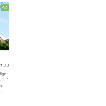
0
enau
lige
chaft
en
hr