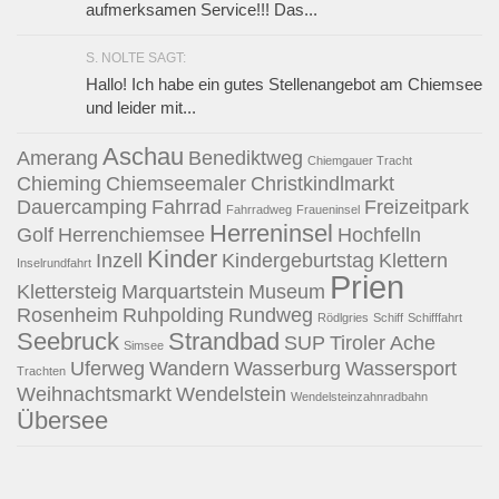
aufmerksamen Service!!! Das...
S. NOLTE SAGT:
Hallo! Ich habe ein gutes Stellenangebot am Chiemsee
und leider mit...
Aschau
Amerang
Benediktweg
Chiemgauer Tracht
Chieming
Chiemseemaler
Christkindlmarkt
Dauercamping
Fahrrad
Freizeitpark
Fahrradweg
Fraueninsel
Herreninsel
Golf
Herrenchiemsee
Hochfelln
Kinder
Inzell
Kindergeburtstag
Klettern
Inselrundfahrt
Prien
Klettersteig
Marquartstein
Museum
Rosenheim
Ruhpolding
Rundweg
Rödlgries
Schiff
Schifffahrt
Seebruck
Strandbad
SUP
Tiroler Ache
Simsee
Uferweg
Wandern
Wasserburg
Wassersport
Trachten
Weihnachtsmarkt
Wendelstein
Wendelsteinzahnradbahn
Übersee