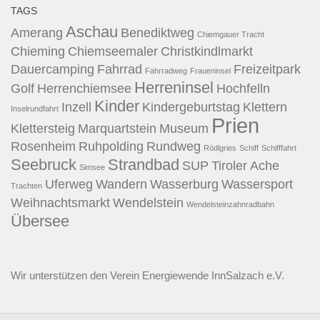
TAGS
Aschau
Amerang
Benediktweg
Chiemgauer Tracht
Chieming
Chiemseemaler
Christkindlmarkt
Dauercamping
Fahrrad
Freizeitpark
Fahrradweg
Fraueninsel
Herreninsel
Golf
Herrenchiemsee
Hochfelln
Kinder
Inzell
Kindergeburtstag
Klettern
Inselrundfahrt
Prien
Klettersteig
Marquartstein
Museum
Rosenheim
Ruhpolding
Rundweg
Rödlgries
Schiff
Schifffahrt
Seebruck
Strandbad
SUP
Tiroler Ache
Simsee
Uferweg
Wandern
Wasserburg
Wassersport
Trachten
Weihnachtsmarkt
Wendelstein
Wendelsteinzahnradbahn
Übersee
Wir unterstützen den
Verein Energiewende InnSalzach e.V.