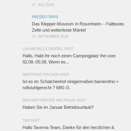
17. JULI 2018
FREIZEIT-TIPPS
Das Klepper-Museum in Rosenheim – Faltboote,
Zelte und wetterfeste Mäntel
25. SEPTEMBER 2018
LEA MICHELLE GENSEL SAGT:
Hallo, Habt Ihr noch einen Campingplatz frei vom
02.08.-05.08. Wenn es...
GERTRAUD FISCHER SAGT:
Ist es im Schalchenhof einigermaßen barrierefrei =
rollstuhlgerecht ? MfG G.
DECHANTSREITER WALTRAUD SAGT:
Haben Sie im Januar Betriebsurlaub?
TIMI SAGT:
Hallo Taverna Team, Danke für den herzlichen &