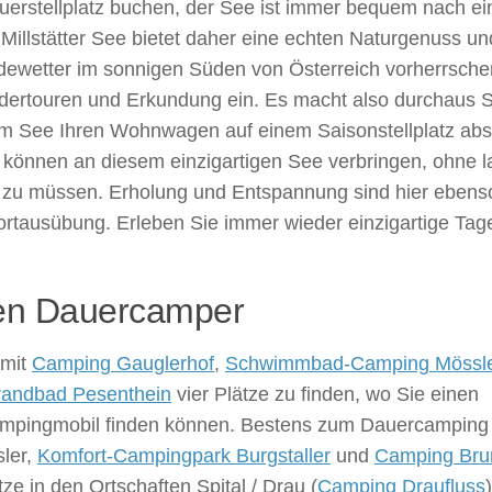
Dauerstellplatz buchen, der See ist immer bequem nach ei
llstätter See bietet daher eine echten Naturgenuss un
adewetter im sonnigen Süden von Österreich vorherrsche
ertouren und Erkundung ein. Es macht also durchaus 
 am See Ihren Wohnwagen auf einem Saisonstellplatz abst
n können an diesem einzigartigen See verbringen, ohne 
 zu müssen. Erholung und Entspannung sind hier ebens
portausübung. Erleben Sie immer wieder einzigartige Ta
eden Dauercamper
 mit
Camping Gauglerhof
,
Schwimmbad-Camping Mössl
randbad Pesenthein
vier Plätze zu finden, wo Sie einen
Campingmobil finden können. Bestens zum Dauercamping
ler,
Komfort-Campingpark Burgstaller
und
Camping Bru
ze in den Ortschaften Spital / Drau (
Camping Draufluss