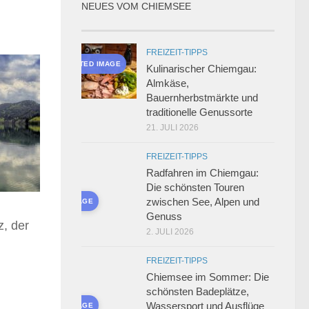
NEUES VOM CHIEMSEE
FREIZEIT-TIPPS
AI-GENERATED IMAGE
Kulinarischer Chiemgau:
Almkäse,
Bauernherbstmärkte und
traditionelle Genussorte
21. JULI 2026
FREIZEIT-TIPPS
Radfahren im Chiemgau:
Die schönsten Touren
zwischen See, Alpen und
AI-GENERATED IMAGE
Genuss
z, der
2. JULI 2026
FREIZEIT-TIPPS
Chiemsee im Sommer: Die
schönsten Badeplätze,
Wassersport und Ausflüge
AI-GENERATED IMAGE