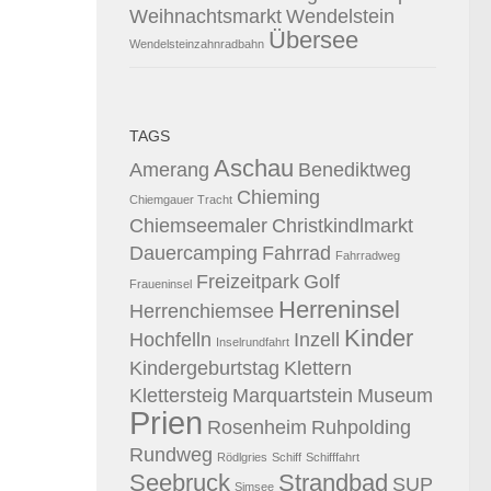
Weihnachtsmarkt
Wendelstein
Übersee
Wendelsteinzahnradbahn
TAGS
Aschau
Amerang
Benediktweg
Chieming
Chiemgauer Tracht
Chiemseemaler
Christkindlmarkt
Dauercamping
Fahrrad
Fahrradweg
Freizeitpark
Golf
Fraueninsel
Herreninsel
Herrenchiemsee
Kinder
Hochfelln
Inzell
Inselrundfahrt
Kindergeburtstag
Klettern
Klettersteig
Marquartstein
Museum
Prien
Rosenheim
Ruhpolding
Rundweg
Rödlgries
Schiff
Schifffahrt
Seebruck
Strandbad
SUP
Simsee