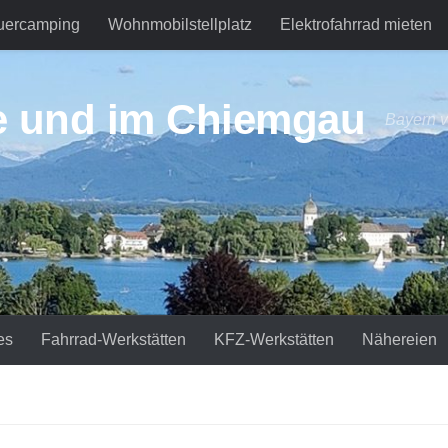
uercamping
Wohnmobilstellplatz
Elektrofahrrad mieten
e und im Chiemgau
Bayern v
es
Fahrrad-Werkstätten
KFZ-Werkstätten
Nähereien