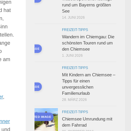
nigen
rund um Bayerns größten
d hat
See
n,
14. JUNI 2026
Sinn
FREIZEIT-TIPPS
ellen.
Wandern im Chiemgau: Die
lange
schönsten Touren rund um
den Chiemsee
AI-GENERATED IMAGE
o
1. JUNI 2026
ge am
FREIZEIT-TIPPS
Mit Kindern am Chiemsee –
Tipps für einen
unvergesslichen
AI-GENERATED IMAGE
Familienurlaub
er
,
28. MÄRZ 2026
FREIZEIT-TIPPS
AI-GENERATED IMAGE
Chiemsee Umrundung mit
nner
dem Fahrrad
) und