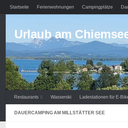
Startseite
Ferienwohnungen
Campingplätze
Da
Zum Inhalt springen
Urlaub am Chiemse
Restaurants
Wasserski
Ladestationen für E-Bik
DAUERCAMPING AM MILLSTÄTTER SEE