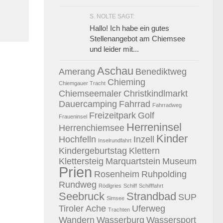
S. NOLTE SAGT:
Hallo! Ich habe ein gutes
Stellenangebot am Chiemsee
und leider mit...
Aschau
Amerang
Benediktweg
Chieming
Chiemgauer Tracht
Chiemseemaler
Christkindlmarkt
Dauercamping
Fahrrad
Fahrradweg
Freizeitpark
Golf
Fraueninsel
Herreninsel
Herrenchiemsee
Kinder
Hochfelln
Inzell
Inselrundfahrt
Kindergeburtstag
Klettern
Klettersteig
Marquartstein
Museum
Prien
Rosenheim
Ruhpolding
Rundweg
Rödlgries
Schiff
Schifffahrt
Seebruck
Strandbad
SUP
Simsee
Tiroler Ache
Uferweg
Trachten
Wandern
Wasserburg
Wassersport