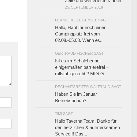
Zelte und wetterfeste Mäntel
25. SEPTEMBER 2018
LEA MICHELLE GENSEL SAGT:
Hallo, Habt Ihr noch einen
Campingplatz frei vom
02.08.-05.08. Wenn es...
GERTRAUD FISCHER SAGT:
Ist es im Schalchenhof
einigermaßen barrierefrei =
rollstuhlgerecht ? MfG G.
DECHANTSREITER WALTRAUD SAGT:
Haben Sie im Januar
Betriebsurlaub?
TIMI SAGT:
Hallo Taverna Team, Danke für
den herzlichen & aufmerksamen
Service!!! Das...