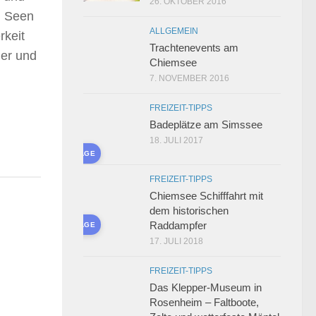
26. OKTOBER 2016
n Seen
ALLGEMEIN
rkeit
Trachtenevents am
her und
Chiemsee
7. NOVEMBER 2016
FREIZEIT-TIPPS
Badeplätze am Simssee
18. JULI 2017
AI-GENERATED IMAGE
FREIZEIT-TIPPS
Chiemsee Schifffahrt mit
dem historischen
Raddampfer
AI-GENERATED IMAGE
17. JULI 2018
FREIZEIT-TIPPS
Das Klepper-Museum in
Rosenheim – Faltboote,