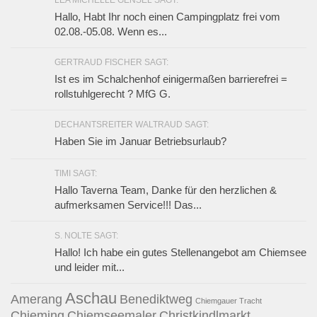
LEA MICHELLE GENSEL SAGT:
Hallo, Habt Ihr noch einen Campingplatz frei vom
02.08.-05.08. Wenn es...
GERTRAUD FISCHER SAGT:
Ist es im Schalchenhof einigermaßen barrierefrei =
rollstuhlgerecht ? MfG G.
DECHANTSREITER WALTRAUD SAGT:
Haben Sie im Januar Betriebsurlaub?
TIMI SAGT:
Hallo Taverna Team, Danke für den herzlichen &
aufmerksamen Service!!! Das...
S. NOLTE SAGT:
Hallo! Ich habe ein gutes Stellenangebot am Chiemsee
und leider mit...
Aschau
Amerang
Benediktweg
Chiemgauer Tracht
Chieming
Chiemseemaler
Christkindlmarkt