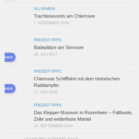
ALLGEMEIN
Trachtenevents am Chiemsee
7. NOVEMBER 2016
FREIZEIT-TIPPS
Badeplätze am Simssee
18. JULI 2017
D IMAGE
FREIZEIT-TIPPS
Chiemsee Schifffahrt mit dem historischen
Raddampfer
D IMAGE
17. JULI 2018
FREIZEIT-TIPPS
Das Klepper-Museum in Rosenheim – Faltboote,
Zelte und wetterfeste Mäntel
25. SEPTEMBER 2018