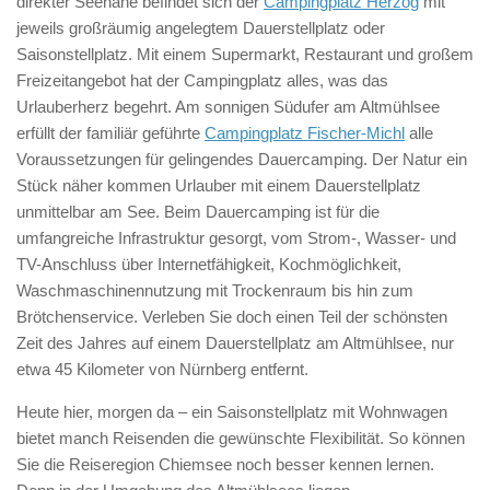
direkter Seenähe befindet sich der
Campingplatz Herzog
mit
jeweils großräumig angelegtem Dauerstellplatz oder
Saisonstellplatz. Mit einem Supermarkt, Restaurant und großem
Freizeitangebot hat der Campingplatz alles, was das
Urlauberherz begehrt. Am sonnigen Südufer am Altmühlsee
erfüllt der familiär geführte
Campingplatz Fischer-Michl
alle
Voraussetzungen für gelingendes Dauercamping. Der Natur ein
Stück näher kommen Urlauber mit einem Dauerstellplatz
unmittelbar am See. Beim Dauercamping ist für die
umfangreiche Infrastruktur gesorgt, vom Strom-, Wasser- und
TV-Anschluss über Internetfähigkeit, Kochmöglichkeit,
Waschmaschinennutzung mit Trockenraum bis hin zum
Brötchenservice. Verleben Sie doch einen Teil der schönsten
Zeit des Jahres auf einem Dauerstellplatz am Altmühlsee, nur
etwa 45 Kilometer von Nürnberg entfernt.
Heute hier, morgen da – ein Saisonstellplatz mit Wohnwagen
bietet manch Reisenden die gewünschte Flexibilität. So können
Sie die Reiseregion Chiemsee noch besser kennen lernen.