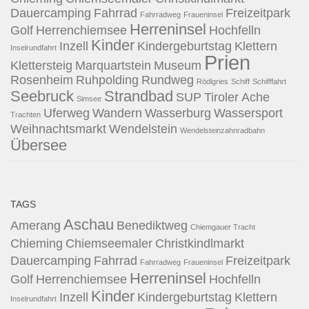
Dauercamping
Fahrrad
Freizeitpark
Fahrradweg
Fraueninsel
Herreninsel
Golf
Herrenchiemsee
Hochfelln
Kinder
Inzell
Kindergeburtstag
Klettern
Inselrundfahrt
Prien
Klettersteig
Marquartstein
Museum
Rosenheim
Ruhpolding
Rundweg
Rödlgries
Schiff
Schifffahrt
Seebruck
Strandbad
SUP
Tiroler Ache
Simsee
Uferweg
Wandern
Wasserburg
Wassersport
Trachten
Weihnachtsmarkt
Wendelstein
Wendelsteinzahnradbahn
Übersee
TAGS
Aschau
Amerang
Benediktweg
Chiemgauer Tracht
Chieming
Chiemseemaler
Christkindlmarkt
Dauercamping
Fahrrad
Freizeitpark
Fahrradweg
Fraueninsel
Herreninsel
Golf
Herrenchiemsee
Hochfelln
Kinder
Inzell
Kindergeburtstag
Klettern
Inselrundfahrt