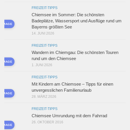
FREIZEIT-TIPPS
Chiemsee im Sommer: Die schönsten
Badeplätze, Wassersport und Ausflüge rund um
D IMAGE
Bayerns größten See
14. JUNI 2026
FREIZEIT-TIPPS
Wandern im Chiemgau: Die schönsten Touren
rund um den Chiemsee
D IMAGE
1. JUNI 2026
FREIZEIT-TIPPS
Mit Kindern am Chiemsee – Tipps für einen
unvergesslichen Familienurlaub
D IMAGE
28. MÄRZ 2026
FREIZEIT-TIPPS
Chiemsee Umrundung mit dem Fahrrad
26. OKTOBER 2016
D IMAGE