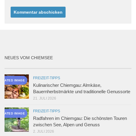
NEUES VOM CHIEMSEE
FREIZEIT-TIPPS
NERATED IMAGE
Kulinarischer Chiemgau: Almkäse,
Bauernherbstmärkte und traditionelle Genussorte
21. JULI 2026
FREIZEIT-TIPPS
NERATED IMAGE
Radfahren im Chiemgau: Die schönsten Touren
zwischen See, Alpen und Genuss
2. JULI 2026