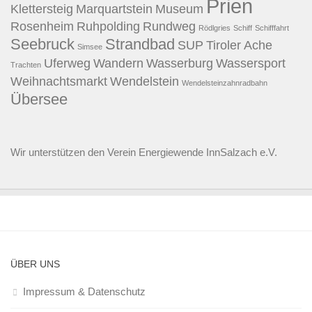
Prien
Klettersteig
Marquartstein
Museum
Rosenheim
Ruhpolding
Rundweg
Rödlgries
Schiff
Schifffahrt
Seebruck
Strandbad
SUP
Tiroler Ache
Simsee
Uferweg
Wandern
Wasserburg
Wassersport
Trachten
Weihnachtsmarkt
Wendelstein
Wendelsteinzahnradbahn
Übersee
Wir unterstützen den
Verein Energiewende InnSalzach e.V.
ÜBER UNS
Impressum & Datenschutz