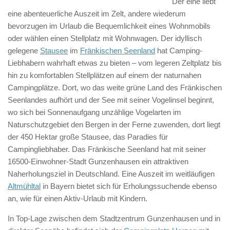
Der eine liebt
eine abenteuerliche Auszeit im Zelt, andere wiederum
bevorzugen im Urlaub die Bequemlichkeit eines Wohnmobils
oder wählen einen Stellplatz mit Wohnwagen. Der idyllisch
gelegene
Stausee
im
Fränkischen Seenland
hat Camping-
Liebhabern wahrhaft etwas zu bieten – vom legeren Zeltplatz bis
hin zu komfortablen Stellplätzen auf einem der naturnahen
Campingplätze. Dort, wo das weite grüne Land des Fränkischen
Seenlandes aufhört und der See mit seiner Vogelinsel beginnt,
wo sich bei Sonnenaufgang unzählige Vogelarten im
Naturschutzgebiet den Bergen in der Ferne zuwenden, dort liegt
der 450 Hektar große Stausee, das Paradies für
Campingliebhaber. Das Fränkische Seenland hat mit seiner
16500-Einwohner-Stadt Gunzenhausen ein attraktiven
Naherholungsziel in Deutschland. Eine Auszeit im weitläufigen
Altmühltal
in Bayern bietet sich für Erholungssuchende ebenso
an, wie für einen Aktiv-Urlaub mit Kindern.
In Top-Lage zwischen dem Stadtzentrum Gunzenhausen und in