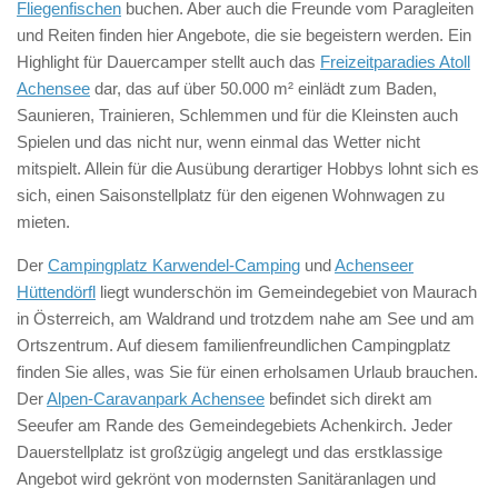
Fliegenfischen
buchen. Aber auch die Freunde vom Paragleiten
und Reiten finden hier Angebote, die sie begeistern werden. Ein
Highlight für Dauercamper stellt auch das
Freizeitparadies Atoll
Achensee
dar, das auf über 50.000 m² einlädt zum Baden,
Saunieren, Trainieren, Schlemmen und für die Kleinsten auch
Spielen und das nicht nur, wenn einmal das Wetter nicht
mitspielt. Allein für die Ausübung derartiger Hobbys lohnt sich es
sich, einen Saisonstellplatz für den eigenen Wohnwagen zu
mieten.
Der
Campingplatz Karwendel-Camping
und
Achenseer
Hüttendörfl
liegt wunderschön im Gemeindegebiet von Maurach
in Österreich, am Waldrand und trotzdem nahe am See und am
Ortszentrum. Auf diesem familienfreundlichen Campingplatz
finden Sie alles, was Sie für einen erholsamen Urlaub brauchen.
Der
Alpen-Caravanpark Achensee
befindet sich direkt am
Seeufer am Rande des Gemeindegebiets Achenkirch. Jeder
Dauerstellplatz ist großzügig angelegt und das erstklassige
Angebot wird gekrönt von modernsten Sanitäranlagen und