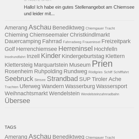
Hallo! Ich habe ein gutes Stellenangebot am Chiemsee
und leider mit...
Aschau
Amerang
Benediktweg
Chiemgauer Tracht
Chieming
Chiemseemaler
Christkindlmarkt
Dauercamping
Fahrrad
Freizeitpark
Fahrradweg
Fraueninsel
Herreninsel
Golf
Herrenchiemsee
Hochfelln
Kinder
Inzell
Kindergeburtstag
Klettern
Inselrundfahrt
Prien
Klettersteig
Marquartstein
Museum
Rosenheim
Ruhpolding
Rundweg
Rödlgries
Schiff
Schifffahrt
Seebruck
Strandbad
SUP
Tiroler Ache
Simsee
Uferweg
Wandern
Wasserburg
Wassersport
Trachten
Weihnachtsmarkt
Wendelstein
Wendelsteinzahnradbahn
Übersee
TAGS
Aschau
Amerang
Benediktweg
Chiemgauer Tracht