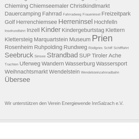
Chieming
Chiemseemaler
Christkindlmarkt
Dauercamping
Fahrrad
Freizeitpark
Fahrradweg
Fraueninsel
Herreninsel
Golf
Herrenchiemsee
Hochfelln
Kinder
Inzell
Kindergeburtstag
Klettern
Inselrundfahrt
Prien
Klettersteig
Marquartstein
Museum
Rosenheim
Ruhpolding
Rundweg
Rödlgries
Schiff
Schifffahrt
Seebruck
Strandbad
SUP
Tiroler Ache
Simsee
Uferweg
Wandern
Wasserburg
Wassersport
Trachten
Weihnachtsmarkt
Wendelstein
Wendelsteinzahnradbahn
Übersee
Wir unterstützen den
Verein Energiewende InnSalzach e.V.