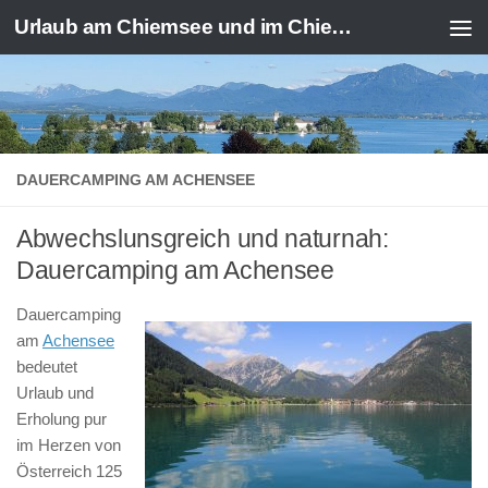
Urlaub am Chiemsee und im Chiemgau
Zum Inhalt springen
DAUERCAMPING AM ACHENSEE
Abwechslunsgreich und naturnah:
Dauercamping am Achensee
Dauercamping
am
Achensee
bedeutet
Urlaub und
Erholung pur
im Herzen von
Österreich 125